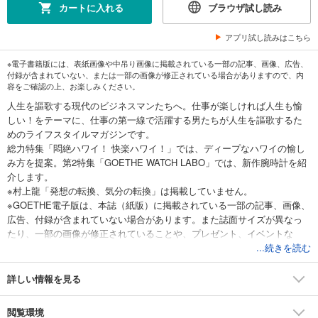
カートに入れる
ブラウザ試し読み
アプリ試し読みはこちら
※電子書籍版には、表紙画像や中吊り画像に掲載されている一部の記事、画像、広告、
付録が含まれていない、または一部の画像が修正されている場合がありますので、内
容をご確認の上、お楽しみください。
人生を謳歌する現代のビジネスマンたちへ。仕事が楽しければ人生も愉
しい！をテーマに、仕事の第一線で活躍する男たちが人生を謳歌するた
めのライフスタイルマガジンです。
総力特集「悶絶ハワイ！ 快楽ハワイ！」では、ディープなハワイの愉し
み方を提案。第2特集「GOETHE WATCH LABO」では、新作腕時計を紹
介します。
※村上龍「発想の転換、気分の転換」は掲載していません。
※GOETHE電子版は、本誌（紙版）に掲載されている一部の記事、画像、
広告、付録が含まれていない場合があります。また誌面サイズが異なっ
たり、一部の画像が修正されていることや、プレゼント、イベントな
ど、紙版を購入しないと参加ができない場合があります。
...続きを読む
詳しい情報を見る
閲覧環境