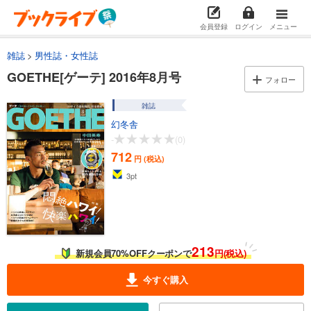
会員登録
ログイン
メニュー
雑誌
男性誌・女性誌
GOETHE[ゲーテ] 2016年8月号
フォロー
雑誌
幻冬舎
-
(0)
712
円 (税込)
3
pt
213
新規会員70%OFFクーポンで
円(税込)
今すぐ購入