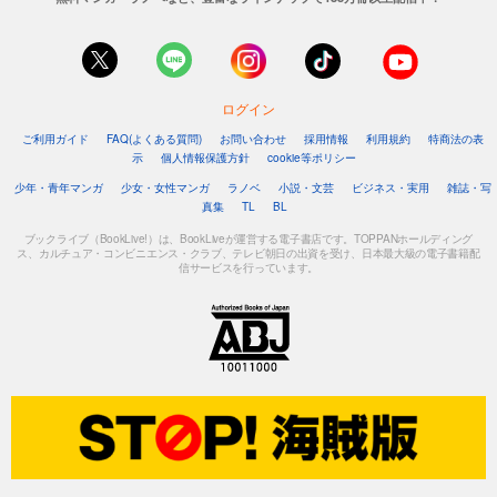
試し読み
あらすじを表示する
ログイン
GOETHE[ゲーテ] 2023年8月号
999
ご利用ガイド
FAQ(よくある質問)
お問い合わせ
採用情報
利用規約
特商法の表
円 (税込)
カート
示
個人情報保護方針
cookie等ポリシー
少年・青年マンガ
少女・女性マンガ
ラノベ
小説・文芸
ビジネス・実用
雑誌・写
試し読み
真集
TL
BL
あらすじを表示する
ブックライブ（BookLive!）は、BookLiveが運営する電子書店です。TOPPANホールディング
ス、カルチュア・コンビニエンス・クラブ、テレビ朝日の出資を受け、日本最大級の電子書籍配
GOETHE[ゲーテ] 2023年7月号
信サービスを行っています。
999
円 (税込)
カート
試し読み
あらすじを表示する
GOETHE[ゲーテ] 2023年6月号
999
円 (税込)
カート