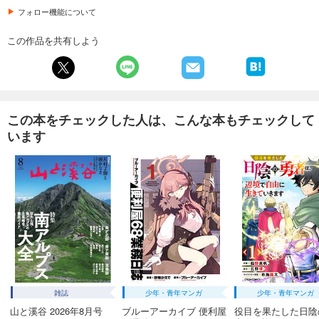
試し読み
フォロー機能について
あらすじを表示する
この作品を共有しよう
GOETHE[ゲーテ] 2025年3月号
999
円 (税込)
カート
試し読み
この本をチェックした人は、こんな本もチェックして
あらすじを表示する
います
GOETHE[ゲーテ] 2025年2月号
999
円 (税込)
カート
試し読み
あらすじを表示する
GOETHE[ゲーテ] 2025年1月号
999
円 (税込)
カート
雑誌
少年・青年マンガ
少年・青年マンガ
山と溪谷 2026年8月号
ブルーアーカイブ 便利屋
役目を果たした日陰
試し読み