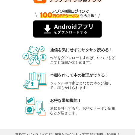
999
円 (税込)
カート
試し読み
あらすじを表示する
GOETHE[ゲーテ] 2023年11月号
999
円 (税込)
カート
通信を気にせずにサクサク読める！
作品をダウンロードすれば、いつでもど
試し読み
こでも読書が楽しめます。
あらすじを表示する
本棚を作って本の整理ができる！
GOETHE[ゲーテ] 2023年10月号
ジャンルや作家ごとなどに本を分類し
999
円 (税込)
て、鍵もかけられます。
カート
お得な通知機能！
試し読み
通知を許可すると、お得なクーポン情報
あらすじを表示する
などが届きます。
GOETHE[ゲーテ] 2023年9月号
999
円 (税込)
カート
無料マンガ・ラノベなど、豊富なラインナップで188万冊以上配信中！