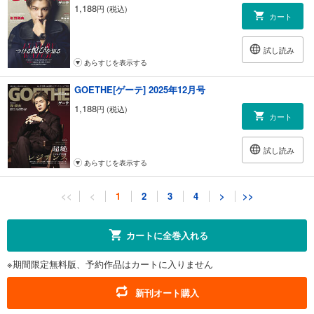
1,188
円 (税込)
カート
試し読み
あらすじを表示する
GOETHE[ゲーテ] 2025年12月号
1,188
円 (税込)
カート
試し読み
あらすじを表示する
GOETHE[ゲーテ] 2025年11月号
<<
<
1
2
3
4
>
>>
1,188
円 (税込)
カート
カートに全巻入れる
試し読み
※期間限定無料版、予約作品はカートに入りません
あらすじを表示する
GOETHE[ゲーテ] 2025年10月号
新刊オート購入
1,188
円 (税込)