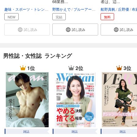
68業務...
者は、辺...
あらすじを表示する
趣味・スポーツ・トレンド
趣味・生活
野際かえで
ブルーアーカイブ
船野真帆
丘野優
布施
GOETHE[ゲーテ] 2024年12月号
NEW
完結
無料
999
円 (税込)
カート
試し読み
試し読み
試し読み
試し読み
あらすじを表示する
男性誌・女性誌 ランキング
GOETHE[ゲーテ] 2024年11月号
1位
2位
3位
999
円 (税込)
カート
試し読み
あらすじを表示する
GOETHE[ゲーテ] 2024年10月号
999
円 (税込)
カート
試し読み
雑誌
雑誌
雑誌
あらすじを表示する