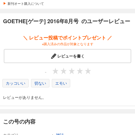
カート
新刊オート購入について
試し読み
GOETHE[ゲーテ] 2016年8月号 のユーザーレビュー
あらすじを表示する
GOETHE[ゲーテ] 2025年9月号
＼ レビュー投稿でポイントプレゼント ／
1,188
円 (税込)
※購入済みの作品が対象となります
カート
レビューを書く
試し読み
あらすじを表示する
-
GOETHE[ゲーテ] 2025年8月号
カッコいい
切ない
エモい
1,188
円 (税込)
カート
レビューがありません。
試し読み
あらすじを表示する
GOETHE[ゲーテ] 2025年7月号
この号の内容
1,188
円 (税込)
カート
カテゴリ
雑誌