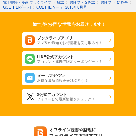
電子書籍・漫画 ブックライブ
〉
雑誌
〉
男性誌・女性誌
〉
男性誌
〉
幻冬舎
〉
999
円 (税込)
GOETHE[ゲーテ]
〉
GOETHE[ゲーテ] 2016年8月号
カート
新刊やお得な情報
をお届けします！
試し読み
あらすじを表示する
ブックライブアプリ
GOETHE[ゲーテ] 2024年2月号
アプリの通知でお得情報を受け取ろう！
999
円 (税込)
カート
LINE公式アカウント
アカウント連携で限定クーポンゲット！
試し読み
あらすじを表示する
メールマガジン
お得な最新情報を受け取ろう！
GOETHE[ゲーテ] 2024年1月号
999
円 (税込)
X公式アカウント
カート
フォローして最新情報をチェック！
試し読み
あらすじを表示する
GOETHE[ゲーテ] 2023年12月号