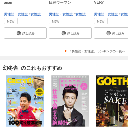
anan
日経ウーマン
VERY
GOETHE[ゲーテ] 2024年9月号
男性誌・女性誌
女性誌
男性誌・女性誌
女性誌
男性誌・女性誌
女性
999
円 (税込)
カート
NEW
NEW
NEW
試し読み
試し読み
試し読み
試し読み
あらすじを表示する
GOETHE[ゲーテ] 2024年8月号
「男性誌・女性誌」ランキングの一覧へ
999
円 (税込)
カート
幻冬舎 のこれもおすすめ
試し読み
あらすじを表示する
GOETHE[ゲーテ] 2024年7月号
999
円 (税込)
カート
試し読み
あらすじを表示する