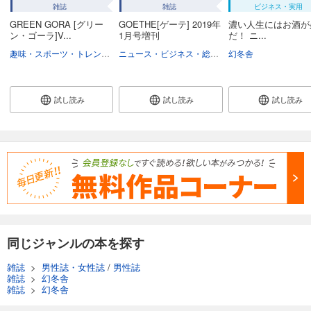
雑誌
雑誌
ビジネス・実用
GOETHE[ゲーテ] 2024年6月号
GREEN GORA [グリー
GOETHE[ゲーテ] 2019年
濃い人生にはお酒が
999
円 (税込)
ン・ゴーラ]V...
1月号増刊
だ！ ニ...
カート
趣味・スポーツ・トレンド
スポーツ
ニュース・ビジネス・総合
総合
幻冬舎
試し読み
あらすじを表示する
試し読み
試し読み
試し読み
GOETHE[ゲーテ] 2024年5月号
999
円 (税込)
カート
試し読み
あらすじを表示する
GOETHE[ゲーテ] 2024年4月号
999
円 (税込)
カート
同じジャンルの本を探す
雑誌
>
男性誌・女性誌
/
男性誌
試し読み
雑誌
>
幻冬舎
あらすじを表示する
雑誌
>
幻冬舎
GOETHE[ゲーテ] 2024年3月号