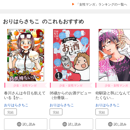
「女性マンガ」ランキングの一覧へ
おりはらさちこ のこれもおすすめ
少女・女性マンガ
少女・女性マンガ
少女・女性マンガ
春川さんは今日も飢えて
35歳からのお酒デビュー
幼馴染とBLになん
いる【か...
（分冊版...
たくない...
おりはらさちこ
おりはらさちこ
おりはらさちこ
完結
完結
完結
試し読み
試し読み
試し読み