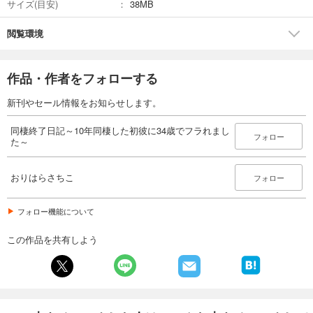
サイズ(目安)
38MB
閲覧環境
作品・作者をフォローする
新刊やセール情報をお知らせします。
同棲終了日記～10年同棲した初彼に34歳でフラれまし
フォロー
た～
おりはらさちこ
フォロー
フォロー機能について
この作品を共有しよう