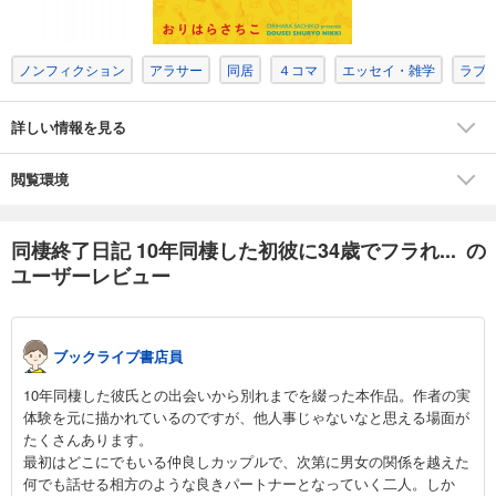
ノンフィクション
アラサー
同居
４コマ
エッセイ・雑学
ラブ
詳しい情報を見る
閲覧環境
同棲終了日記 10年同棲した初彼に34歳でフラれ... の
ユーザーレビュー
ブックライブ書店員
10年同棲した彼氏との出会いから別れまでを綴った本作品。作者の実
体験を元に描かれているのですが、他人事じゃないなと思える場面が
たくさんあります。
最初はどこにでもいる仲良しカップルで、次第に男女の関係を越えた
何でも話せる相方のような良きパートナーとなっていく二人。しか