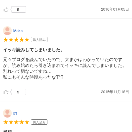
2016年01月05日
5
Moka
購入済み
イッキ読みしてしまいました。
元々ブログを読んでいたので、大まかはわかっていたのです
が、読み始めたら引き込まれてイッキに読んでしまいました。
別れって切ないですね…
私にもそんな時期あったなT^T
2015年11月18日
3
肉
購入済み
感想