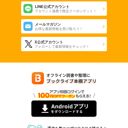
LINE公式アカウント
アカウント連携で限定クーポンゲット！
メールマガジン
お得な最新情報を受け取ろう！
X公式アカウント
フォローして最新情報をチェック！