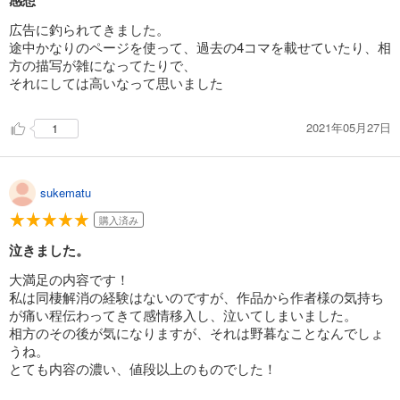
広告に釣られてきました。
途中かなりのページを使って、過去の4コマを載せていたり、相
方の描写が雑になってたりで、
それにしては高いなって思いました
2021年05月27日
1
sukematu
購入済み
泣きました。
大満足の内容です！
私は同棲解消の経験はないのですが、作品から作者様の気持ち
が痛い程伝わってきて感情移入し、泣いてしまいました。
相方のその後が気になりますが、それは野暮なことなんでしょ
うね。
とても内容の濃い、値段以上のものでした！