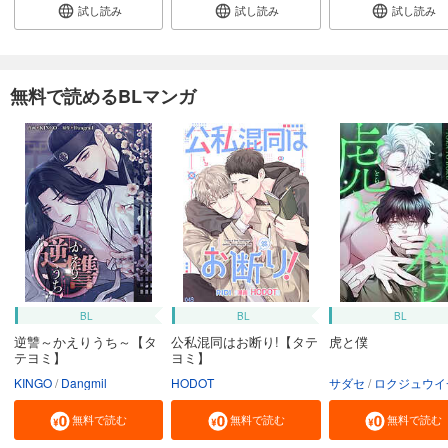
試し読み
試し読み
試し読み
無料で読めるBLマンガ
BL
BL
BL
逆讐～かえりうち～【タ
公私混同はお断り!【タテ
虎と僕
テヨミ】
ヨミ】
KINGO
Dangmil
HODOT
サダセ
ロクジュウイ
無料で読む
無料で読む
無料で読む