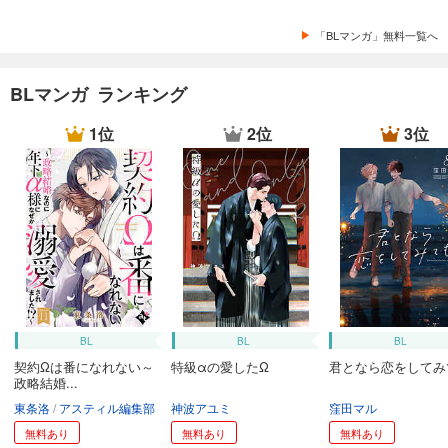
「BLマンガ」無料一覧へ
BLマンガ ランキング
1位
2位
3位
BL
BL
BL
契約Ωは番になれない～
特級αの愛したΩ
君となら恋をしてみ
政略結婚...
東条洛
アスティル編集部
神波アユミ
窪田マル
無料あり
無料あり
無料あり