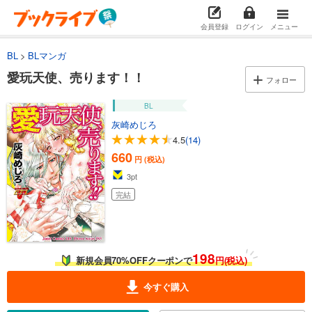
会員登録
ログイン
メニュー
BL
BLマンガ
愛玩天使、売ります！！
フォロー
BL
灰崎めじろ
4.5
(14)
660
円 (税込)
3
pt
完結
198
新規会員70%OFFクーポンで
円(税込)
今すぐ購入