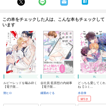
この本をチェックした人は、こんな本もチェックして
います
BL
BL
BL
ルビーレッドを噛み砕く
会社員 藍原想の内緒事
どっちも愛してくれ
【電子限...
【電子限...
ね【コミ...
朔ヒロ
綴屋めぐる
水谷倖
値引き