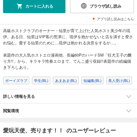
カートに入れる
ブラウザ試し読み
アプリ試し読みはこちら
高級ホストクラブのオーナー・仙里が育て上げた人気ホスト美少年の琉
伊。ある日、仙里はVIP客の荒津に、琉伊を抱かせないと店を潰すと脅さ
れ悩む。愛する仙里のために…琉伊は抱かれる決意をするが…。
表題作の大人気ホストエロ漫画他、長編60PのハードSM「狂犬王子の嬲
り方!!」から、キラキラ性春エロまで、てんこ盛り収録!!表題作の続編描
き下ろしあり。
ボーイズラブ
学生(BL)
あまあま(BL)
短編集(BL)
美人受け(BL)
詳しい情報を見る
閲覧環境
愛玩天使、売ります！！ のユーザーレビュー