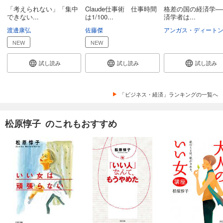
「考えられない」「集中
Claude仕事術 仕事時間
格差の国の経済学―
できない...
は1/100...
済学者は...
渡邊康弘
佐藤傑
アンガス・ディート
NEW
NEW
試し読み
試し読み
試し読み
「ビジネス・経済」ランキングの一覧へ
松原惇子 のこれもおすすめ