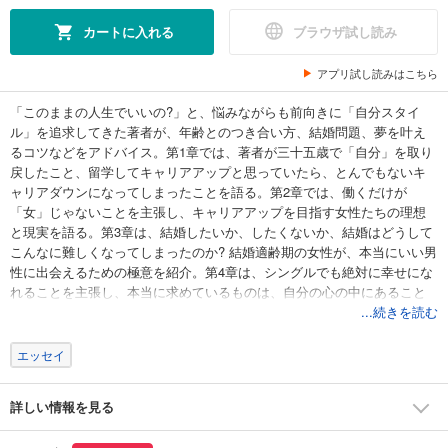
カートに入れる
ブラウザ試し読み
アプリ試し読みはこちら
「このままの人生でいいの?」と、悩みながらも前向きに「自分スタイ
ル」を追求してきた著者が、年齢とのつき合い方、結婚問題、夢を叶え
るコツなどをアドバイス。第1章では、著者が三十五歳で「自分」を取り
戻したこと、留学してキャリアアップと思っていたら、とんでもないキ
ャリアダウンになってしまったことを語る。第2章では、働くだけが
「女」じゃないことを主張し、キャリアアップを目指す女性たちの理想
と現実を語る。第3章は、結婚したいか、したくないか、結婚はどうして
こんなに難しくなってしまったのか? 結婚適齢期の女性が、本当にいい男
性に出会えるための極意を紹介。第4章は、シングルでも絶対に幸せにな
れることを主張し、本当に求めているものは、自分の心の中にあること
を気づかせてくれている。肩の力をちょっと抜くだけで、本当の幸せが
...続きを読む
見えてくる! 仕事や結婚、出産に悩む、すべての女性に向けた応援エッセ
イ。
エッセイ
詳しい情報を見る