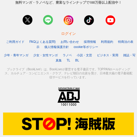
無料マンガ・ラノベなど、豊富なラインナップで188万冊以上配信中！
ログイン
ご利用ガイド
FAQ(よくある質問)
お問い合わせ
採用情報
利用規約
特商法の表
示
個人情報保護方針
cookie等ポリシー
少年・青年マンガ
少女・女性マンガ
ラノベ
小説・文芸
ビジネス・実用
雑誌・写
真集
TL
BL
ブックライブ（BookLive!）は、BookLiveが運営する電子書店です。TOPPANホールディング
ス、カルチュア・コンビニエンス・クラブ、テレビ朝日の出資を受け、日本最大級の電子書籍配
信サービスを行っています。