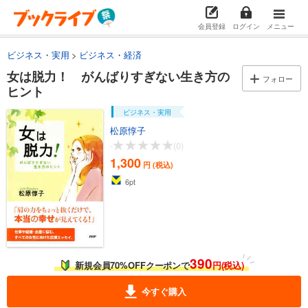
会員登録
ログイン
メニュー
ビジネス・実用
ビジネス・経済
女は脱力！ がんばりすぎない生き方の
フォロー
ヒント
ビジネス・実用
松原惇子
-
(0)
1,300
円 (税込)
6
pt
390
新規会員70%OFFクーポンで
円(税込)
今すぐ購入