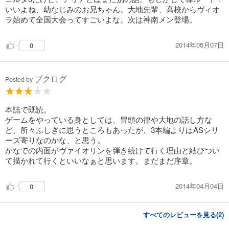
いいよね、幼なじみのお兄ちゃん。大地先輩、高校からヴィオ
ラ始めて全国大会ってすごいよな。次は神南メン登場。
2014年05月07日
0
ブクログ
Posted by
本誌で既読。
ゲームをやっている身としては、冒頭の律や大地の話し方な
ど、所々ふしぎに思うところもあったが、3本編よりはASシリ
ーズ寄りなのかな、と思う。
かなでの内面がヴァイオリンを弾き続けて行く理由と結びつい
て描かれて行くといいなぁと思います。まだまだ序章。
2014年04月04日
0
すべてのレビューを見る(
2
)