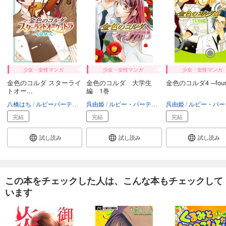
少女・女性マンガ
少女・女性マンガ
少女・女性マンガ
金色のコルダ スターライ
金色のコルダ 大学生
金色のコルダ4 ─fou
トオー...
編 1巻
八橋はち
ルビーパーティー
呉由姫
高山しのぶ
ルビー・パーティー
呉由姫
ルビー・パーテ
完結
完結
完結
試し読み
試し読み
試し読み
この本をチェックした人は、こんな本もチェックして
います