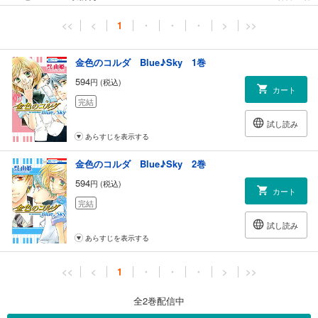
<<
<
1
・
・
・
>
>>
金色のコルダ Blue♪Sky 1巻
594
円 (税込)
カート
完結
試し読み
あらすじを表示する
金色のコルダ Blue♪Sky 2巻
594
円 (税込)
カート
完結
試し読み
あらすじを表示する
<<
<
1
・
・
・
>
>>
全2巻配信中