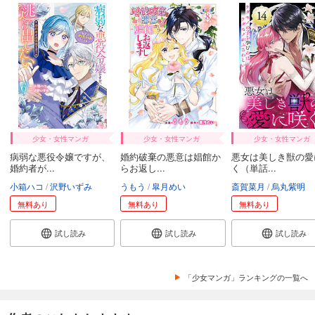
少女・女性マンガ
少女・女性マンガ
少女・女性マンガ
病弱な悪役令嬢ですが、
婚約破棄の悪意は娼館か
悪女は美しき獣の愛
婚約者が...
らお返し...
く（単話...
小箱ハコ
沢野いずみ
うもう
皐月めい
斎賀菜月
烏丸紫明
無料あり
無料あり
無料あり
試し読み
試し読み
試し読み
「少女マンガ」ランキングの一覧へ