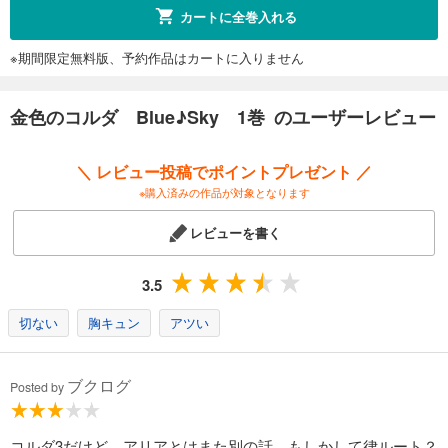
カートに全巻入れる
※期間限定無料版、予約作品はカートに入りません
金色のコルダ Blue♪Sky 1巻 のユーザーレビュー
＼ レビュー投稿でポイントプレゼント ／
※購入済みの作品が対象となります
レビューを書く
3.5
切ない
胸キュン
アツい
ブクログ
Posted by
コルダ3だけど、アリアとはまた別の話。もしかして律ルート？