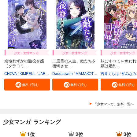
少女・女性マンガ
少女・女性マンガ
少女・女性マンガ
余命わずかの脇役令嬢
二度目の人生、敵たちを
妹にすべてを奪われ
【タテヨミ...
後悔させ...
嬢は婚約...
CHOVA
KIMPEUL
JAEUNHYANG
Daedaewon
MAMAKOTO
陽気なおじさん
吉井くちは
柏みなみ
Conte
無料で読む
無料で読む
無料で読む
「少女マンガ」無料一覧へ
少女マンガ ランキング
1位
2位
3位