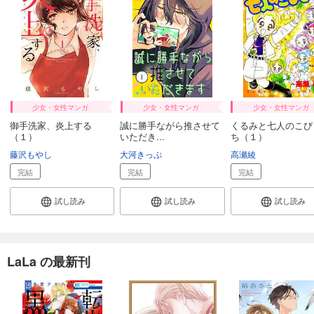
少女・女性マンガ
少女・女性マンガ
少女・女性マンガ
御手洗家、炎上する
誠に勝手ながら推させて
くるみと七人のこび
（１）
いただき...
ち（１）
藤沢もやし
大河きっぷ
高瀬綾
完結
完結
完結
試し読み
試し読み
試し読み
LaLa の最新刊