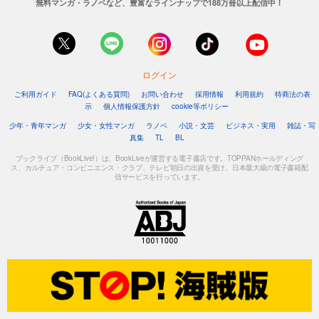
無料マンガ・ラノベなど、豊富なラインナップで188万冊以上配信中！
ログイン
ご利用ガイド
FAQ(よくある質問)
お問い合わせ
採用情報
利用規約
特商法の表
示
個人情報保護方針
cookie等ポリシー
少年・青年マンガ
少女・女性マンガ
ラノベ
小説・文芸
ビジネス・実用
雑誌・写
真集
TL
BL
ブックライブ（BookLive!）は、BookLiveが運営する電子書店です。TOPPANホールディング
ス、カルチュア・コンビニエンス・クラブ、テレビ朝日の出資を受け、日本最大級の電子書籍配
信サービスを行っています。