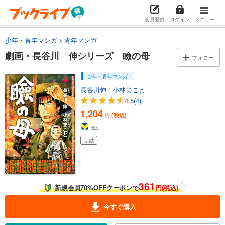
会員登録
ログイン
メニュー
少年・青年マンガ
青年マンガ
劇画・長谷川 伸シリーズ 瞼の母
フォロー
少年・青年マンガ
長谷川伸
/
小林まこと
4.5
(4)
1,204
円 (税込)
6
pt
完結
361
新規会員70%OFFクーポンで
円(税込)
今すぐ購入