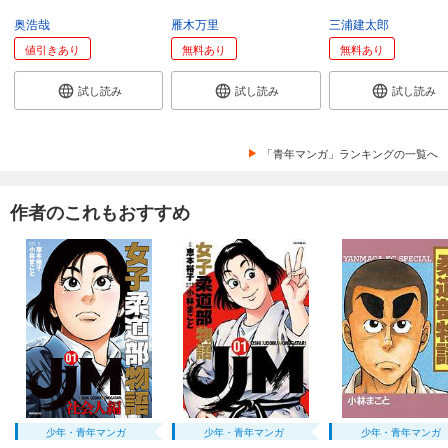
奥浩哉
雁木万里
三浦建太郎
値引きあり
無料あり
無料あり
試し読み
試し読み
試し読み
「青年マンガ」ランキングの一覧へ
作者のこれもおすすめ
少年・青年マンガ
少年・青年マンガ
少年・青年マンガ