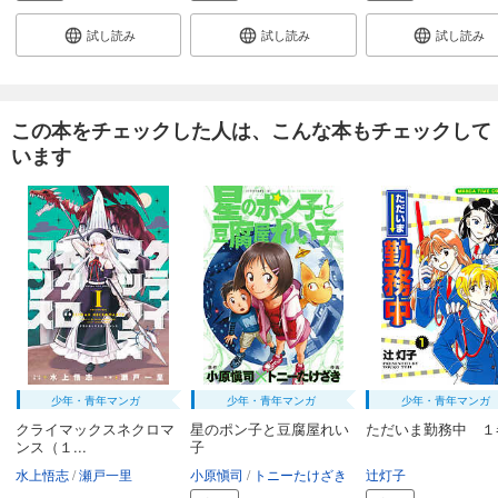
試し読み
試し読み
試し読み
この本をチェックした人は、こんな本もチェックして
います
少年・青年マンガ
少年・青年マンガ
少年・青年マンガ
クライマックスネクロマ
星のポン子と豆腐屋れい
ただいま勤務中 １
ンス（１...
子
水上悟志
瀬戸一里
小原愼司
トニーたけざき
辻灯子