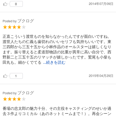
2014年07月09日
0
ブクログ
Posted by
正直こういう渡世ものを知らなかったんですが面白いですね。
渡世人たちの仁義も歯切れのいいセリフも気持ちいいです。東
三四郎から三五十五から小林作品のオールスターは嬉しくなり
ます。振り替えると柔道部物語の比重が異常に高い自分で、西
野新二と三五十五のリマッチが嬉しかったです。鷲尾も小柴も
田丸も。細かくでてる
...続きを読む
2015年04月29日
1
ブクログ
Posted by
番場の忠太郎の魅力十分、その主役キャスティングのせいか過
去３作よりコミカル（あのネットミームまで！）。再会シーン