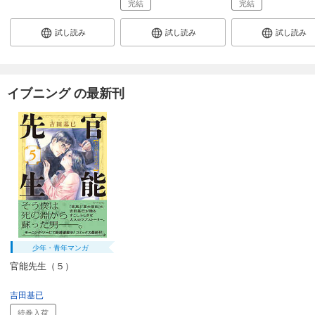
完結
完結
試し読み
試し読み
試し読み
イブニング の最新刊
少年・青年マンガ
官能先生（５）
吉田基已
続巻入荷