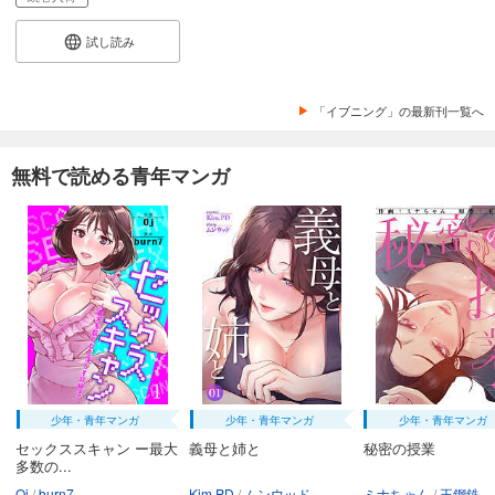
試し読み
「イブニング」の最新刊一覧へ
無料で読める青年マンガ
少年・青年マンガ
少年・青年マンガ
少年・青年マンガ
セックススキャン ー最大
義母と姉と
秘密の授業
多数の...
Oj
burn7
Kim.PD
ムンウッド
ミナちゃん
王鋼鉄