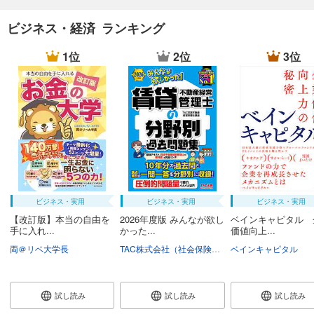
ビジネス・経済 ランキング
1位
2位
3位
ビジネス・実用
ビジネス・実用
ビジネス・実用
【改訂版】本当の自由を
2026年度版 みんなが欲し
ベインキャピタル 
手に入れ...
かった...
価値向上...
両＠リベ大学長
TAC株式会社（社会保険労務士講座）
ベインキャピタル
試し読み
試し読み
試し読み