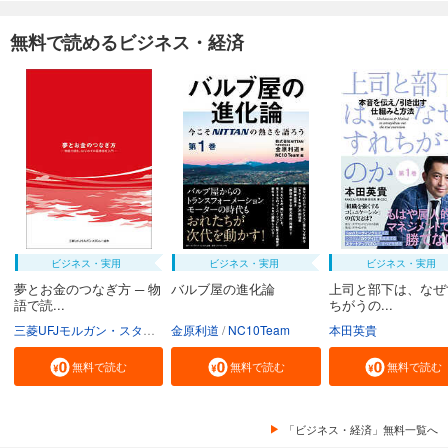
無料で読めるビジネス・経済
ビジネス・実用
ビジネス・実用
ビジネス・実用
夢とお金のつなぎ方 ─ 物
バルブ屋の進化論
上司と部下は、なぜ
語で読...
ちがうの...
三菱UFJモルガン・スタンレー証券株式会社
金原利道
NC10Team
本田英貴
無料で読む
無料で読む
無料で読む
「ビジネス・経済」無料一覧へ