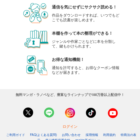
通信を気にせずにサクサク読める！
作品をダウンロードすれば、いつでもど
こでも読書が楽しめます。
本棚を作って本の整理ができる！
ジャンルや作家ごとなどに本を分類し
て、鍵もかけられます。
お得な通知機能！
通知を許可すると、お得なクーポン情報
などが届きます。
無料マンガ・ラノベなど、豊富なラインナップで188万冊以上配信中！
ログイン
ご利用ガイド
FAQ(よくある質問)
お問い合わせ
採用情報
利用規約
特商法の表
示
個人情報保護方針
cookie等ポリシー