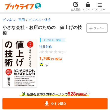
会員登録
ログイン
メニュー
ビジネス・実用
ビジネス・経済
小さな会社・お店のための 値上げの技
フォロー
術
ビジネス・実用
辻井啓作
-
(0)
1,760
円 (税込)
8
pt
528
新規会員70%OFFクーポンで
円(税込)
今すぐ購入