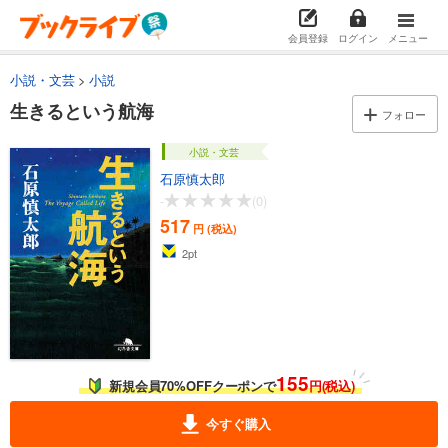
会員登録
ログイン
メニュー
小説・文芸
小説
生きるという航海
フォロー
小説・文芸
石原慎太郎
-
(0)
517
円 (税込)
2
pt
155
新規会員70%OFFクーポンで
円(税込)
今すぐ購入