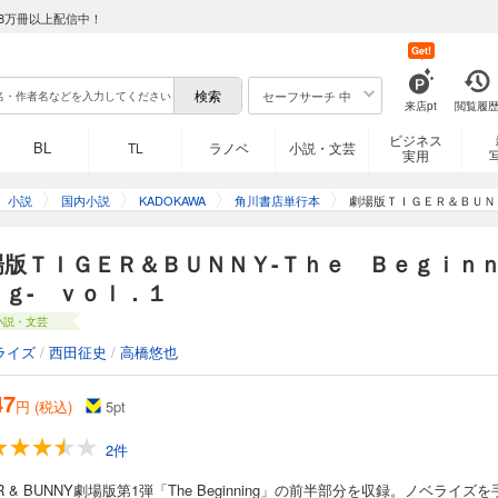
8万冊以上配信中！
Get!
セーフサーチ 中
来店pt
閲覧履
ビジネス
BL
TL
ラノベ
小説・文芸
実用
小説
国内小説
KADOKAWA
角川書店単行本
劇場版ＴＩＧＥＲ＆ＢＵＮ
場版ＴＩＧＥＲ＆ＢＵＮＮＹ-Ｔｈｅ Ｂｅｇｉｎ
ｎｇ- ｖｏｌ．１
小説・文芸
ライズ
/
西田征史
/
高橋悠也
47
円 (税込)
5
pt
2件
ER & BUNNY劇場版第1弾「The Beginning」の前半部分を収録。ノベライズを