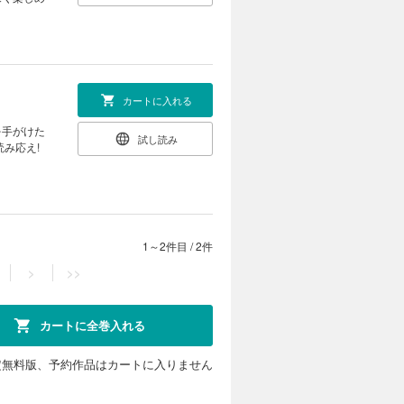
カートに入れる
ズを手がけた
試し読み
読み応え!
1～2件目
/
2件
>
>>
カートに全巻入れる
定無料版、予約作品はカートに入りません