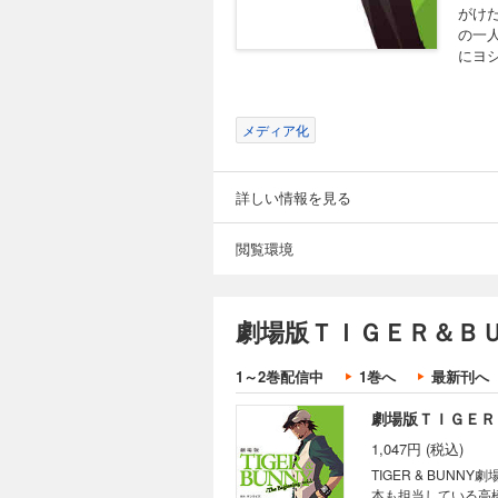
がけ
の一
にヨ
メディア化
詳しい情報を見る
閲覧環境
劇場版ＴＩＧＥＲ＆ＢＵ
1～2巻配信中
1巻へ
最新刊へ
劇場版ＴＩＧＥＲ
1,047円 (税込)
TIGER & BUN
本も担当している高