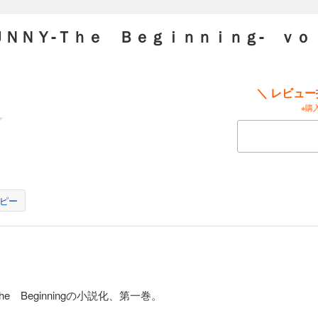
ＮＮＹ-Ｔｈｅ Ｂｅｇｉｎｎｉｎｇ- ｖｏ
＼ レビュ
※購
ピー
 Beginningの小説化、第一巻。