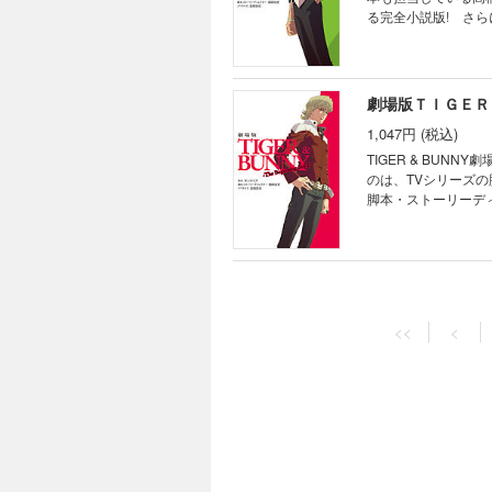
る完全小説版! さ
劇場版ＴＩＧＥＲ
1,047円 (税込)
TIGER & BUN
のは、TVシリーズ
脚本・ストーリーデ
<<
<