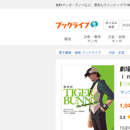
無料マンガ・ラノベなど、豊富なラインナップで18
絞り込み
検索
少年・青年
少女・女性
総合
マンガ
マンガ
電子書籍・漫画 ブックライブ
小説・文芸
劇
ｉ
サン
1,0
3.5
TIG