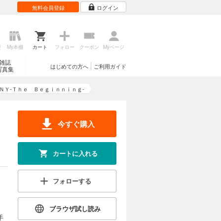
無料会員登録
ログイン
歴
My本棚
カート
フォロー
クーポン
Myページ
雑誌
はじめての方へ
ご利用ガイド
写真集
ＮＹ-Ｔｈｅ Ｂｅｇｉｎｎｉｎｇ-
ｎ
今すぐ購入
カートに入れる
フォローする
ブラウザ試し読み
手