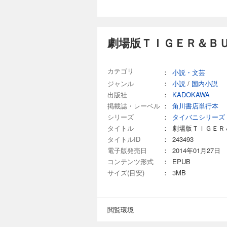
劇場版ＴＩＧＥＲ＆ＢＵ
カテゴリ
：
小説・文芸
ジャンル
：
小説
/
国内小説
出版社
：
KADOKAWA
掲載誌・レーベル
：
角川書店単行本
シリーズ
：
タイバニシリーズ
タイトル
：
劇場版ＴＩＧＥＲ
タイトルID
：
243493
電子版発売日
：
2014年01月27日
コンテンツ形式
：
EPUB
サイズ(目安)
：
3MB
閲覧環境