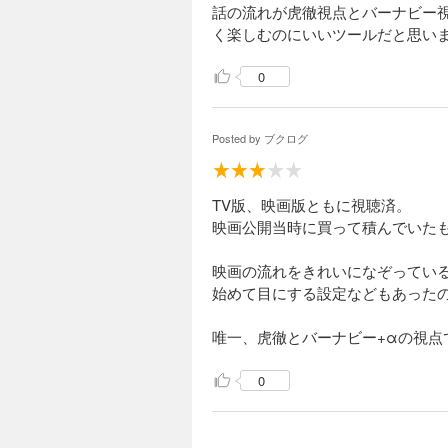
話の流れが虎徹視点とバーナビー
く楽しむのにいいツールだと思い
0
Posted by
ブクログ
TV版、映画版ともに視聴済。
映画公開当時に買って積んでいた
映画の流れをきれいになぞってい
始めて目にする設定などもあった
唯一、虎徹とバーナビー+αの視
0