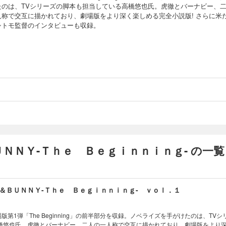
たのは、TVシリーズの脚本も担当している高橋悠也氏。虎徹とバーナビー、
人称で交互に描かれており、劇場版をより深く楽しめる完全小説版! さらに米
シトモ監督のインタビューも収録。
ＮＮＹ-Ｔｈｅ Ｂｅｇｉｎｎｉｎｇ- の一覧
＆ＢＵＮＮＹ-Ｔｈｅ Ｂｅｇｉｎｎｉｎｇ- ｖｏｌ．１
NY劇場版第1弾「The Beginning」の前半部分を収録。ノベライズを手がけたのは、TV
橋悠也氏。虎徹とバーナビー、二人の一人称で交互に描かれており、劇場版をより