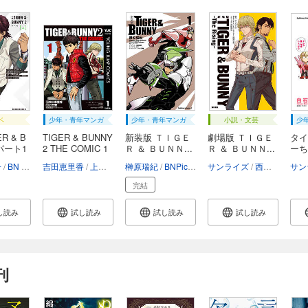
ベ
少年・青年マンガ
少年・青年マンガ
小説・文芸
少
R & B
TIGER & BUNNY
新装版 ＴＩＧＥ
劇場版 ＴＩＧＥ
タイ
 パート1
2 THE COMIC 1
Ｒ ＆ ＢＵＮＮ...
Ｒ ＆ ＢＵＮＮ...
ーち
つ...
子
桂正和
BN Pictures
吉田恵里香
西田征史
上田宏
兒玉宣勝
BN Pictures
榊原瑞紀
BNPictures
西田征史
サンライズ
桂正和
西田征史
桂正和
西田征史
サン
高
完結
し読み
試し読み
試し読み
試し読み
刊