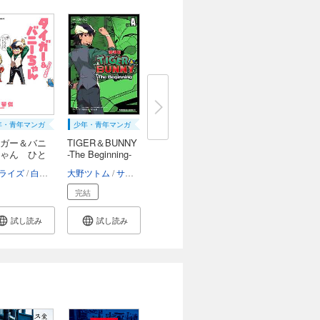
年・青年マンガ
少年・青年マンガ
ガー＆バニ
TIGER＆BUNNY
ゃん ひと
-The Beginning-
S...
ライズ
橋悠也
白石琴似
大野ツトム
サンライズ
完結
試し読み
試し読み