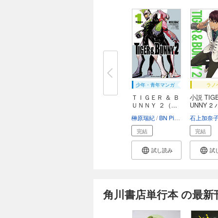
少年・青年マンガ
ラノ
ＴＩＧＥＲ ＆ Ｂ
小説 TIGE
ＵＮＮＹ ２（...
UNNY 2
...
榊原瑞紀
BN Pictures
石上加奈
西田征史
完結
完結
試し読み
試
角川書店単行本 の最新