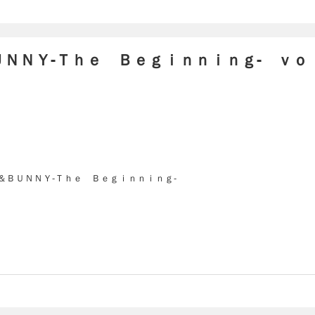
ＮＮＹ-Ｔｈｅ Ｂｅｇｉｎｎｉｎｇ- ｖｏ
＆ＢＵＮＮＹ-Ｔｈｅ Ｂｅｇｉｎｎｉｎｇ-