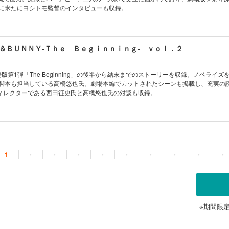
らに米たにヨシトモ監督のインタビューも収録。
＆ＢＵＮＮＹ-Ｔｈｅ Ｂｅｇｉｎｎｉｎｇ- ｖｏｌ．２
NY劇場版第1弾「The Beginning」の後半から結末までのストーリーを収録。ノベライ
の脚本も担当している高橋悠也氏。劇場本編でカットされたシーンも掲載し、充実の
ィレクターである西田征史氏と高橋悠也氏の対談も収録。
1
・
・
・
・
・
・
・
・
・
※期間限