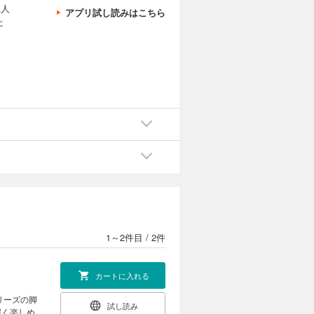
二人
アプリ試し読みはこちら
た
1～2件目
/
2件
カートに入れる
シリーズの脚
試し読み
深く楽しめ