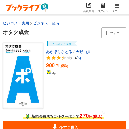
会員登録
ログイン
メニュー
ビジネス・実用
ビジネス・経済
オタク成金
フォロー
ビジネス・実用
あかほりさとる
/
天野由貴
3.4
(5)
900
円 (税込)
4
pt
270
新規会員70%OFFクーポンで
円(税込)
今すぐ購入