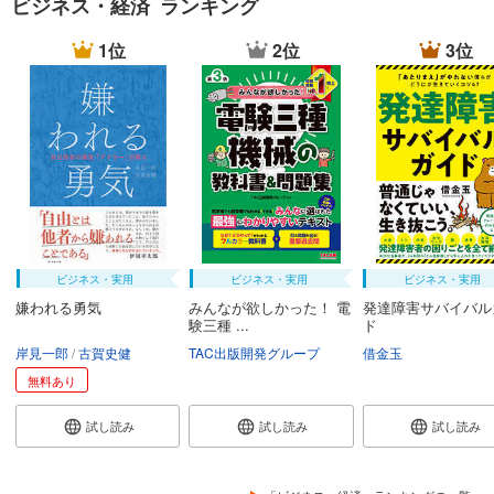
ビジネス・経済 ランキング
1位
2位
3位
ビジネス・実用
ビジネス・実用
ビジネス・実用
嫌われる勇気
みんなが欲しかった！ 電
発達障害サバイバル
験三種 ...
ド
岸見一郎
古賀史健
TAC出版開発グループ
借金玉
無料あり
試し読み
試し読み
試し読み