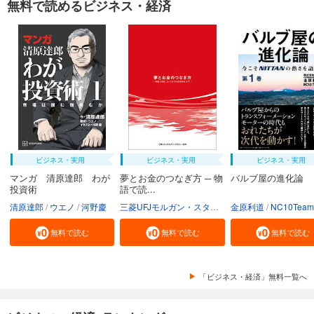
無料で読めるビジネス・経済
ビジネス・実用
ビジネス・実用
ビジネス・実用
マンガ 清原達郎 わが
夢とお金のつなぎ方 ─ 物
バルブ屋の進化論
投資術
語で読...
清原達郎
ウエノ
河野慶
三菱UFJモルガン・スタンレー証券株式会社
金原利道
NC10Team
無料で読む
無料で読む
無料で読む
「ビジネス・経済」無料一覧へ