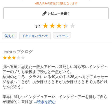
※購入済みの作品が対象となります
レビューを書く
3.4
笑える
ドキドキハラハラ
シュール
ブクログ
Posted by
演出過剰に思えた一般人アピール甚だしい薄ら寒いインタビュ
アーのノリも最後まで読むと合点がいく。
結局のところ、クラスにいる40人の中の35人へ向けてメッセー
ジを放つことが、あかほりさとるがあかほりさとるである所以
なんだろう。
業界に詳しいインタビュアーや、インタビュアーを排して自ら
が理論的に書けば
...続きを読む