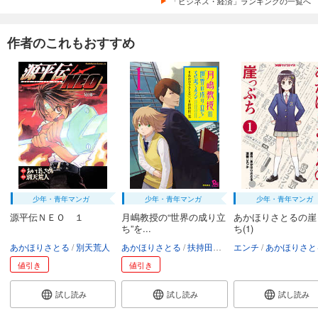
「ビジネス・経済」ランキングの一覧へ
作者のこれもおすすめ
少年・青年マンガ
少年・青年マンガ
少年・青年マンガ
源平伝ＮＥＯ １
月嶋教授の“世界の成り立
あかほりさとるの崖
ち”を...
ち(1)
あかほりさとる
別天荒人
あかほりさとる
扶持田一寛
エンチ
あかほりさと
値引き
値引き
試し読み
試し読み
試し読み