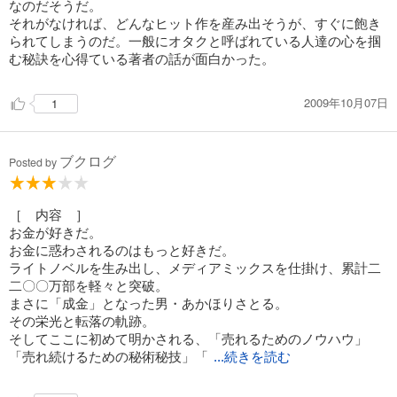
なのだそうだ。
それがなければ、どんなヒット作を産み出そうが、すぐに飽き
られてしまうのだ。一般にオタクと呼ばれている人達の心を掴
む秘訣を心得ている著者の話が面白かった。
2009年10月07日
1
ブクログ
Posted by
［ 内容 ］
お金が好きだ。
お金に惑わされるのはもっと好きだ。
ライトノベルを生み出し、メディアミックスを仕掛け、累計二
二〇〇万部を軽々と突破。
まさに「成金」となった男・あかほりさとる。
その栄光と転落の軌跡。
そしてここに初めて明かされる、「売れるためのノウハウ」
「売れ続けるための秘術秘技」「
...続きを読む