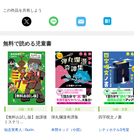
この作品を共有しよう
無料で読める児童書
小説・文芸
小説・文芸
小説・文芸
【無料お試し版】放課後
弾丸爛漫奇譚集
四字呪文ノ書
ミステリ...
知念実希人
Gurin.
本間キッド（や団）
シティホテル3号室