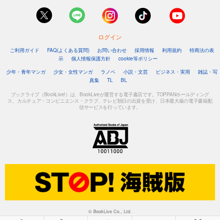
ログイン
ご利用ガイド
FAQ(よくある質問)
お問い合わせ
採用情報
利用規約
特商法の表
示
個人情報保護方針
cookie等ポリシー
少年・青年マンガ
少女・女性マンガ
ラノベ
小説・文芸
ビジネス・実用
雑誌・写
真集
TL
BL
ブックライブ（BookLive!）は、BookLiveが運営する電子書店です。TOPPANホールディング
ス、カルチュア・コンビニエンス・クラブ、テレビ朝日の出資を受け、日本最大級の電子書籍配
信サービスを行っています。
© BookLive Co., Ltd.