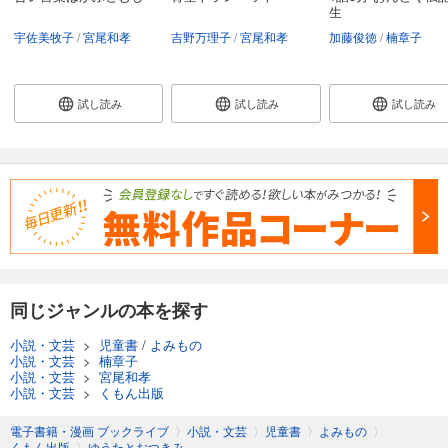
生
宇佐美牧子
宮尾和孝
吉野万理子
宮尾和孝
加藤俊徳
楠章子
試し読み
試し読み
試し読み
同じジャンルの本を探す
小説・文芸
>
児童書
/
よみもの
小説・文芸
>
楠章子
小説・文芸
>
宮尾和孝
小説・文芸
>
くもん出版
電子書籍・漫画 ブックライブ
〉
小説・文芸
〉
児童書
〉
よみもの
〉
くもん出版
〉
ゆうたとおつきみ