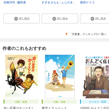
石崎洋司
藤田香
すずきさなえ
ふじのきともこ
柴田ケイコ
試し読み
試し読み
試し読み
「児童書」ランキングの一覧へ
作者のこれもおすすめ
小説・文芸
小説・文芸
ビジネス・実用
合い言葉はかぶとむし
青空トランペット
1話5分 おんどく伝記