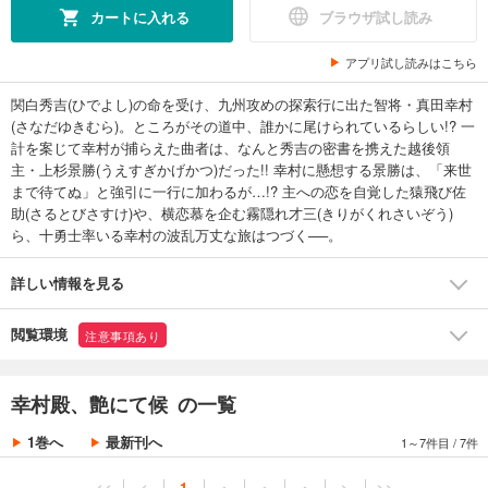
カートに入れる
ブラウザ試し読み
アプリ試し読みはこちら
関白秀吉(ひでよし)の命を受け、九州攻めの探索行に出た智将・真田幸村
(さなだゆきむら)。ところがその道中、誰かに尾けられているらしい!? 一
計を案じて幸村が捕らえた曲者は、なんと秀吉の密書を携えた越後領
主・上杉景勝(うえすぎかげかつ)だった!! 幸村に懸想する景勝は、「来世
まで待てぬ」と強引に一行に加わるが…!? 主への恋を自覚した猿飛び佐
助(さるとびさすけ)や、横恋慕を企む霧隠れ才三(きりがくれさいぞう)
ら、十勇士率いる幸村の波乱万丈な旅はつづく──。
詳しい情報を見る
閲覧環境
注意事項あり
幸村殿、艶にて候 の一覧
1巻へ
最新刊へ
1～7件目
/
7件
<<
<
1
・
・
・
>
>>