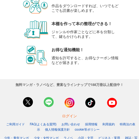
作品をダウンロードすれば、いつでもど
こでも読書が楽しめます。
本棚を作って本の整理ができる！
ジャンルや作家ごとなどに本を分類し
て、鍵もかけられます。
お得な通知機能！
通知を許可すると、お得なクーポン情報
などが届きます。
無料マンガ・ラノベなど、豊富なラインナップで188万冊以上配信中！
ログイン
ご利用ガイド
FAQ(よくある質問)
お問い合わせ
採用情報
利用規約
特商法の表
示
個人情報保護方針
cookie等ポリシー
少年・青年マンガ
少女・女性マンガ
ラノベ
小説・文芸
ビジネス・実用
雑誌・写