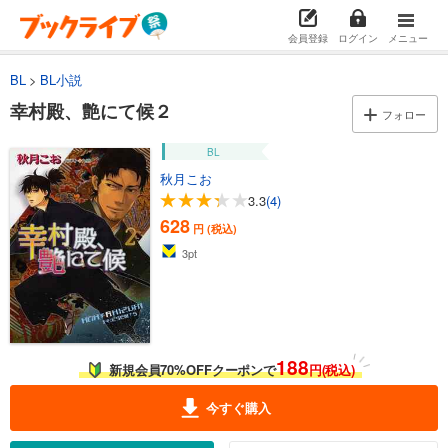
会員登録
ログイン
メニュー
BL
BL小説
幸村殿、艶にて候２
フォロー
BL
秋月こお
3.3
(4)
628
円 (税込)
3
pt
188
新規会員70%OFFクーポンで
円(税込)
今すぐ購入