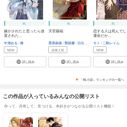
BL
BL
BL
嫁がされたと思ったら放
天官賜福
恋する人は死んでし
置された...
運命だか...
中洲める
條
墨香銅臭
鄭穎馨
日出的小太陽
モト
二駒レイム
NEW
続巻入荷
NEW
試し読み
試し読み
試し読み
「BL小説」ランキングの一覧へ
この作品が入っているみんなの公開リスト
作って、共有して、見つける。本好きがつながる公開リスト機能！