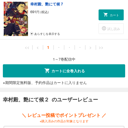
幸村殿、艶にて候７
691
円 (税込)
カート
試し読み
あらすじを表示する
<<
<
1
・
・
・
>
>>
1～7巻配信中
カートに全巻入れる
※期間限定無料版、予約作品はカートに入りません
幸村殿、艶にて候２ のユーザーレビュー
＼ レビュー投稿でポイントプレゼント ／
※購入済みの作品が対象となります