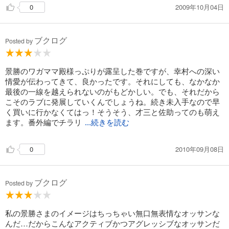
2009年10月04日
0
ブクログ
Posted by
景勝のワガママ殿様っぷりが露呈した巻ですが、幸村への深い
情愛が伝わってきて、良かったです。それにしても、なかなか
最後の一線を越えられないのがもどかしい。でも、それだから
こそのラブに発展していくんでしょうね。続き未入手なので早
く買いに行かなくてはっ！そうそう、才三と佐助ってのも萌え
ます。番外編でチラリ
...続きを読む
2010年09月08日
0
ブクログ
Posted by
私の景勝さまのイメージはちっちゃい無口無表情なオッサンな
んだ…だからこんなアクティブかつアグレッシブなオッサンだ