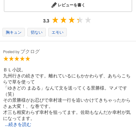
レビューを書く
3.3
胸キュン
切ない
エモい
ブクログ
Posted by
ＢＬ小説。
九州行きの続きです。離れているにもかかわらず、あちらこち
らで草を使って
「ゆきどの まゐる」なんて文を送ってくる景勝様。マメです
（笑）
その景勝様がお忍びで幸村達一行を追いかけてきちゃったから
さぁ大変！、な巻です。
才三も相変わらず幸村を狙ってます。佐助もなんだか幸村が気
になってます。
...続きを読む