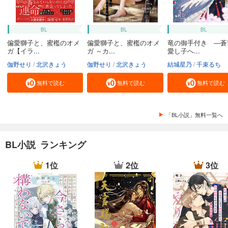
BL
BL
BL
偏愛獅子と、蜜檻のオメ
偏愛獅子と、蜜檻のオメ
竜の御手付き ―蒼
ガ【イラ...
ガ ～カ...
愛し子へ...
伽野せり
北沢きょう
伽野せり
北沢きょう
結城星乃
千束るち
無料で読む
無料で読む
無料で読む
「BL小説」無料一覧へ
BL小説 ランキング
1位
2位
3位