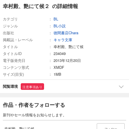
幸村殿、艶にて候２ の詳細情報
カテゴリ
BL
ジャンル
BL小説
出版社
徳間書店Chara
掲載誌・レーベル
キャラ文庫
タイトル
幸村殿、艶にて候
タイトルID
234049
電子版発売日
2013年12月20日
コンテンツ形式
XMDF
サイズ(目安)
1MB
閲覧環境
注意事項あり
作品・作者をフォローする
新刊やセール情報をお知らせします。
幸村殿、艶にて候
フォロー