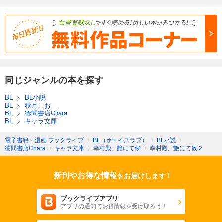
同じジャンルの本を探す
BL
>
BL小説
BL
>
秋月こお
BL
>
徳間書店Chara
BL
>
キャラ文庫
電子書籍・漫画 ブックライブ
〉
BL（ボーイズラブ）
〉
BL小説
〉
徳間書店Chara
〉
キャラ文庫
〉
幸村殿、艶にて候
〉
幸村殿、艶にて候２
新刊やお得な情報
をお届けします！
ブックライブアプリ
アプリの通知でお得情報を受け取ろう！