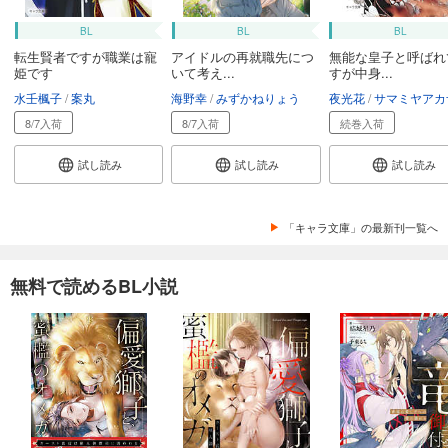
BL
BL
BL
転生賢者ですが職業は寵
アイドルの再就職先につ
無能な皇子と呼ばれ
姫です
いて考え...
すが中身...
水壬楓子
案丸
海野幸
みずかねりょう
夜光花
サマミヤアカ
8/7入荷
8/7入荷
続巻入荷
試し読み
試し読み
試し読み
「キャラ文庫」の最新刊一覧へ
無料で読めるBL小説