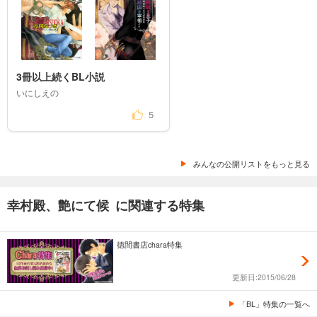
3冊以上続くBL小説
いにしえの
5
みんなの公開リストをもっと見る
幸村殿、艶にて候 に関連する特集
徳間書店chara特集
更新日:2015/06/28
「BL」特集の一覧へ