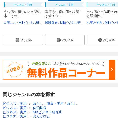
ビジネス・実用
ビジネス・実用
ビジネス・実用
うつ病の周りの人が読む
重症うつ病の僕が説明し
うつ病だと診断され
本 うつ...
ます！う...
ど双極性...
白石ここ
MBビジネス研究班
髑髏瀑布
MBビジネス研究班
七草みずき
MBビジネス
試し読み
試し読み
試し読み
同じジャンルの本を探す
ビジネス・実用
>
暮らし・健康・美容
/
暮らし
ビジネス・実用
>
佐伯世良
ビジネス・実用
>
MBビジネス研究班
ビジネス・実用
>
まんがびと