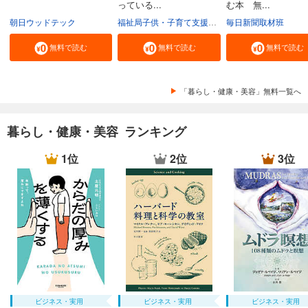
っている...
む本 無...
朝日ウッドテック
福祉局子供・子育て支援部家庭支援課
毎日新聞取材班
東京都
無料で読む
無料で読む
無料で読む
「暮らし・健康・美容」無料一覧へ
暮らし・健康・美容 ランキング
1位
2位
3位
ビジネス・実用
ビジネス・実用
ビジネス・実用