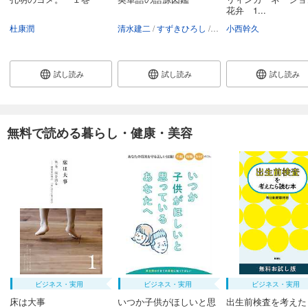
花弁 1...
杜康潤
清水建二
すずきひろし
本間昭文
小西幹久
試し読み
試し読み
試し読み
無料で読める暮らし・健康・美容
ビジネス・実用
ビジネス・実用
ビジネス・実用
床は大事
いつか子供がほしいと思
出生前検査を考えた