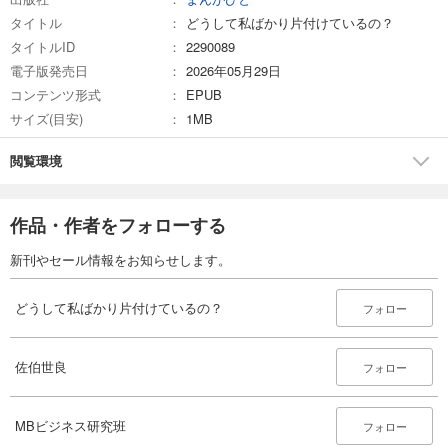
タイトル
どうして私ばかり片付けているの？
結婚後、家族との片付けのリズムの差に悩み、理想と現実のギャップに
タイトルID
2290089
自分を責める日々を過ごした。
電子版発売日
2026年05月29日
しかし、自分の理想に固執せず、家族への期待を優しく手放すことを覚
コンテンツ形式
EPUB
える。
サイズ(目安)
1MB
まずは自分の小さな場所を整え、自分自身の心地よさを優先する「自分
閲覧環境
軸」を見つけたことで、心に余白を取り戻した。
現在は「整えることは、自分を愛すること」を信条に、忙しいお母さん
作品・作者をフォローする
が自分を機嫌よく保ち、自分らしく生きるためのメッセージを発信して
いる。
新刊やセール情報をお知らせします。
どうして私ばかり片付けているの？
フォロー
佐伯世良
フォロー
MBビジネス研究班
フォロー