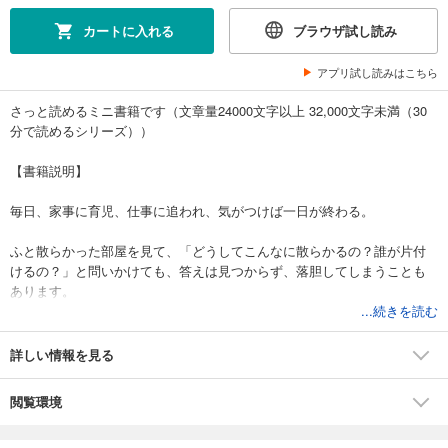
カートに入れる
ブラウザ試し読み
アプリ試し読みはこちら
さっと読めるミニ書籍です（文章量24000文字以上 32,000文字未満（30
分で読めるシリーズ））
【書籍説明】
毎日、家事に育児、仕事に追われ、気がつけば一日が終わる。
ふと散らかった部屋を見て、「どうしてこんなに散らかるの？誰が片付
けるの？」と問いかけても、答えは見つからず、落胆してしまうことも
あります。
...続きを読む
この本は、忙しいお母さんのための一冊です。
詳しい情報を見る
整理整頓は躾として教えられて育った私は、片付けてもすぐ散らかる現
閲覧環境
実に戸惑い、自分の理想通りの暮らしとは違う日々にモヤモヤしていま
した。