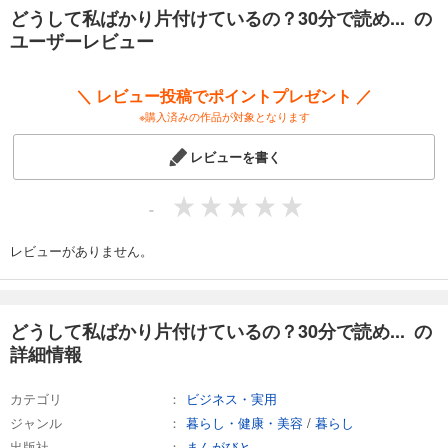
どうして私ばかり片付けているの？30分で読め... の
やがて少しずつ、家族へのちょっとした期待を手放し、まずは自分が出
ユーザーレビュー
した物から整えることを始めました。
＼ レビュー投稿でポイントプレゼント ／
自分の手で空間を整えることで、自分の心も整い、小さな幸せを感じら
※購入済みの作品が対象となります
れます。
レビューを書く
「今日も整った」と自分にそっと声をかけることで、片付けは義務では
なく、自分を整える習慣へと変わります。
-
そのやさしい空気は、やがて家族にも静かに伝わっていきます。
レビューがありません。
【著者紹介】
どうして私ばかり片付けているの？30分で読め... の
詳細情報
佐伯世良（サエキセラ）
カテゴリ
ビジネス・実用
二児の母。
ジャンル
暮らし・健康・美容
/
暮らし
幼少期より几帳面な性格で、片付けを「正しい躾」として育つ。
出版社
まんがびと