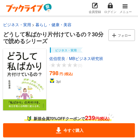
会員登録
ログイン
メニュー
ビジネス・実用
暮らし・健康・美容
どうして私ばかり片付けているの？30分
フォロー
で読めるシリーズ
ビジネス・実用
佐伯世良
/
MBビジネス研究班
-
(0)
798
円 (税込)
3
pt
239
新規会員70%OFFクーポンで
円(税込)
今すぐ購入