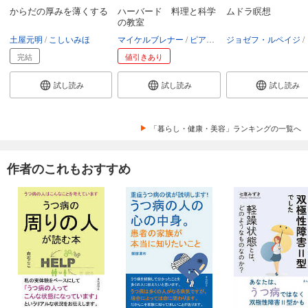
からだの厚みを薄くする
ハーバード 料理と科学
ムドラ瞑想
の教室
土屋元明
こしいみほ
マイケルブレナー
ピアセーレンセン
ジョゼフ・ルペイジ
デイヴィッ
リ
完結
値引きあり
試し読み
試し読み
試し読み
「暮らし・健康・美容」ランキングの一覧へ
作者のこれもおすすめ