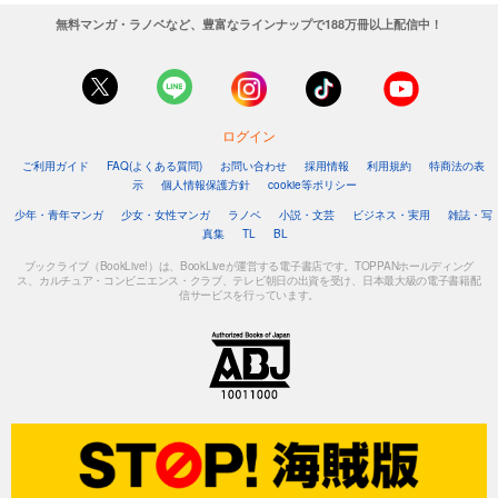
無料マンガ・ラノベなど、豊富なラインナップで188万冊以上配信中！
ログイン
ご利用ガイド
FAQ(よくある質問)
お問い合わせ
採用情報
利用規約
特商法の表
示
個人情報保護方針
cookie等ポリシー
少年・青年マンガ
少女・女性マンガ
ラノベ
小説・文芸
ビジネス・実用
雑誌・写
真集
TL
BL
ブックライブ（BookLive!）は、BookLiveが運営する電子書店です。TOPPANホールディング
ス、カルチュア・コンビニエンス・クラブ、テレビ朝日の出資を受け、日本最大級の電子書籍配
信サービスを行っています。