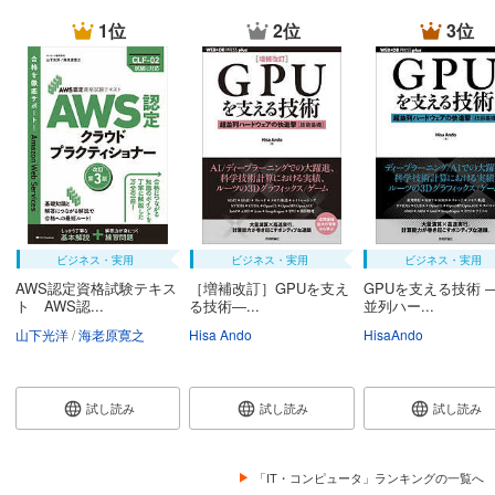
1位
2位
3位
ビジネス・実用
ビジネス・実用
ビジネス・実用
AWS認定資格試験テキス
［増補改訂］GPUを支え
GPUを支える技術 
ト AWS認...
る技術―...
並列ハー...
山下光洋
海老原寛之
Hisa Ando
HisaAndo
試し読み
試し読み
試し読み
「IT・コンピュータ」ランキングの一覧へ