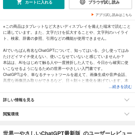
カートに入れる
ブラウザ試し読み
アプリ試し読みはこちら
※この商品はタブレットなど大きいディスプレイを備えた端末で読むこと
に適しています。また、文字だけを拡大することや、文字列のハイライ
ト、検索、辞書の参照、引用などの機能が使用できません。
AIでいちばん有名なChatGPTについて、知ってはいる、少し使ってはみ
たけどイマイチ使えない、使いこなせていないと感じていませんか？
本誌は、AIをはじめて触る人や一度挫折した人でも、今日から確実に使
いこなせるようになるための世界一やさしい入門書です。
ChatGPTは今、単なるチャットツールを超えて、画像生成や音声会話、
高度な画像読み取りができるなど、日々刻々と進化を遂げています。本
誌では、最新の機能を網羅しつつ、難しいプロンプトや専門用語を排除
...続きを読む
しています。人間に話しかけるような自然な言葉で、AIの力を最大限に
引き出すコツを丁寧に解説します。
詳しい情報を見る
本誌の特徴は、スマホとパソコンのそれぞれ使うシーンに合わせた解説
をしていることです。
閲覧環境
スマホでChatGPTを使う際に、よくあるシーンをもとに解説していま
す。難しい言葉をわかりやすく説明させたり、冷蔵庫にある食材からレ
シピを考えさせたり、旅行の行程表を数秒で作らせたり、買い物や家計
世界一やさしいChatGPT最新版 のユーザーレビュー
管理のアドバイスをもらったりなど、スマホならではの気軽さ、機動力