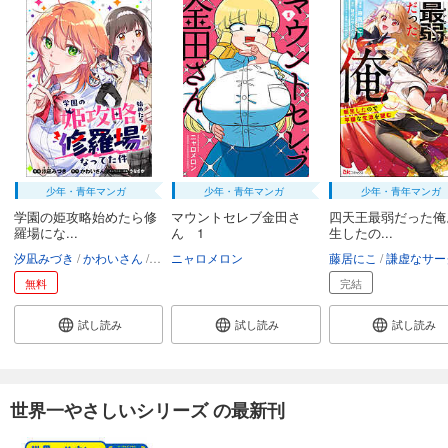
少年・青年マンガ
少年・青年マンガ
少年・青年マンガ
学園の姫攻略始めたら修
マウントセレブ金田さ
四天王最弱だった俺
羅場にな...
ん 1
生したの...
汐凪みづき
かわいさん
うなさか
ニャロメロン
藤居にこ
謙虚なサーク
無料
完結
試し読み
試し読み
試し読み
世界一やさしいシリーズ の最新刊