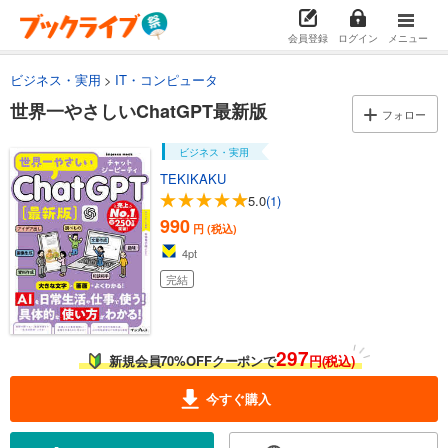
会員登録
ログイン
メニュー
ビジネス・実用
IT・コンピュータ
世界一やさしいChatGPT最新版
フォロー
ビジネス・実用
TEKIKAKU
5.0
(1)
990
円 (税込)
4
pt
完結
297
新規会員70%OFFクーポンで
円(税込)
今すぐ購入