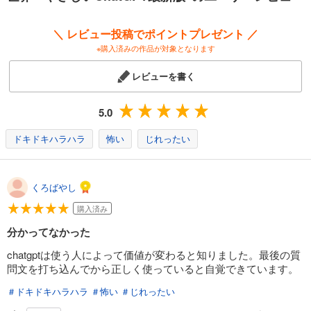
を活かした活用法がわかります。
パソコンでChatGPTを使うシーンは、仕事に役立つ方法を解説していま
＼ レビュー投稿でポイントプレゼント ／
す。ビジネスメールの作成や、長い書類の要約、議事録作成、Excelや
※購入済みの作品が対象となります
PowerPointなどでChatGPTをどう使うか解説しています。また、仕事の
悩み相談やアイデア出しの壁打ち相手としてChatGPTを使う方法など、
レビューを書く
単なる作業効率アップのためだけではない、使いこなし術も解説してい
ます。
画像生成についても解説。SNSアイコンの作成や仕事の資料用イラスト
5.0
の作成、ペットの写真を元にした画像生成など、誰でもすぐにクリエイ
ターになれます。巻末には、ChatGPTをもっと自分好みにカスタマイズ
ドキドキハラハラ
怖い
じれったい
するも解説しています。
AIを使うのがなんだか怖い、AIって難しそう、何に使えばいいかわから
ないという不満や不安も解消。本誌をマネすれば、ChatGPTがあなたの
くろばやし
生活と仕事の最強のパートナーになります。
購入済み
分かってなかった
chatgptは使う人によって価値が変わると知りました。最後の質
問文を打ち込んでから正しく使っていると自覚できています。
＃ドキドキハラハラ
＃怖い
＃じれったい