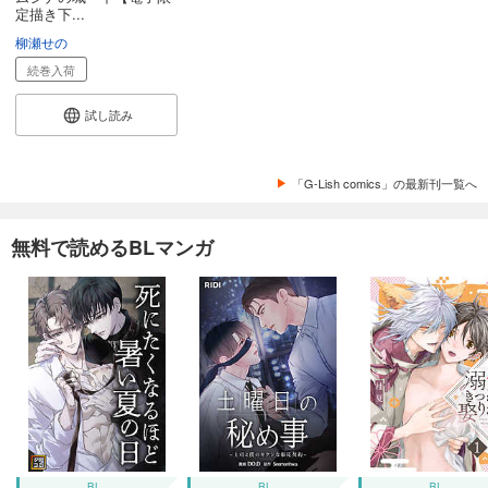
定描き下...
柳瀬せの
続巻入荷
試し読み
「G-Lish comics」の最新刊一覧へ
無料で読めるBLマンガ
BL
BL
BL