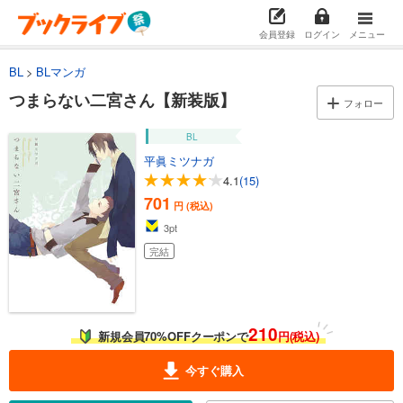
会員登録
ログイン
メニュー
BL
BLマンガ
つまらない二宮さん【新装版】
フォロー
BL
平眞ミツナガ
4.1
(15)
701
円 (税込)
3
pt
完結
210
新規会員70%OFFクーポンで
円(税込)
今すぐ購入