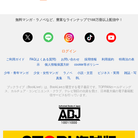
無料マンガ・ラノベなど、豊富なラインナップで188万冊以上配信中！
ログイン
ご利用ガイド
FAQ(よくある質問)
お問い合わせ
採用情報
利用規約
特商法の表
示
個人情報保護方針
cookie等ポリシー
少年・青年マンガ
少女・女性マンガ
ラノベ
小説・文芸
ビジネス・実用
雑誌・写
真集
TL
BL
ブックライブ（BookLive!）は、BookLiveが運営する電子書店です。TOPPANホールディング
ス、カルチュア・コンビニエンス・クラブ、テレビ朝日の出資を受け、日本最大級の電子書籍配
信サービスを行っています。