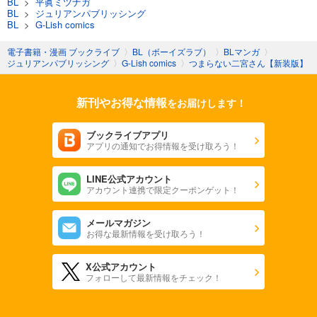
BL
>
平眞ミツナガ
BL
>
ジュリアンパブリッシング
BL
>
G-Lish comics
電子書籍・漫画 ブックライブ
〉
BL（ボーイズラブ）
〉
BLマンガ
〉
ジュリアンパブリッシング
〉
G-Lish comics
〉
つまらない二宮さん【新装版】
新刊やお得な情報
をお届けします！
ブックライブアプリ
アプリの通知でお得情報を受け取ろう！
LINE公式アカウント
アカウント連携で限定クーポンゲット！
メールマガジン
お得な最新情報を受け取ろう！
X公式アカウント
フォローして最新情報をチェック！