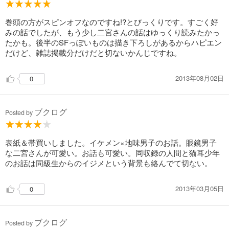
巻頭の方がスピンオフなのですね!?とびっくりです。すごく好
みの話でしたが、もう少し二宮さんの話はゆっくり読みたかっ
たかも。後半のSFっぽいものは描き下ろしがあるからハピエン
だけど、雑誌掲載分だけだと切ないかんじですね。
2013年08月02日
0
ブクログ
Posted by
表紙＆帯買いしました。イケメン×地味男子のお話。眼鏡男子
な二宮さんが可愛い。お話も可愛い。同収録の人間と猫耳少年
のお話は同級生からのイジメという背景も絡んでて切ない。
2013年03月05日
0
ブクログ
Posted by