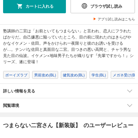
カートに入れる
ブラウザ試し読み
アプリ試し読みはこちら
塾講師の二宮は「お前といてもつまらない」と言われ、恋人にフラれた
ばかりだ。自己嫌悪に陥っていたところ、目の前に現れたのはきらびや
かなイケメン・佐田。声をかけられ一夜限りと彼のお誘いを受ける
が…。ナンパな佐田と真面目な二宮。目つきの悪い高間と、チャラ男な
見た目の仙波。イケメン×地味男子たちが織りなす『先輩ですから！』シ
リーズ、遂に登場！
ボーイズラブ
男前攻め(BL)
健気攻め(BL)
学生(BL)
メガネ受け(BL
詳しい情報を見る
閲覧環境
つまらない二宮さん【新装版】 のユーザーレビュー