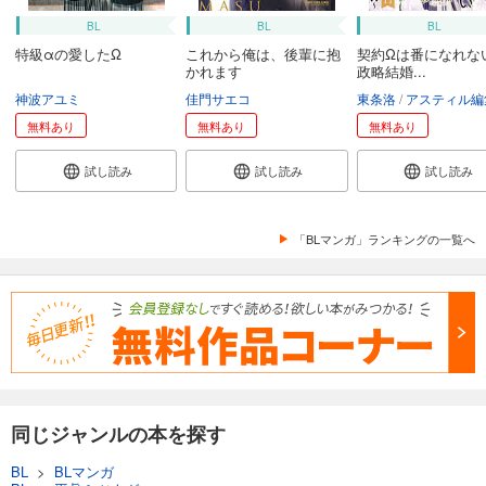
BL
BL
BL
特級αの愛したΩ
これから俺は、後輩に抱
契約Ωは番になれな
かれます
政略結婚...
神波アユミ
佳門サエコ
東条洛
アスティル編
無料あり
無料あり
無料あり
試し読み
試し読み
試し読み
「BLマンガ」ランキングの一覧へ
同じジャンルの本を探す
BL
>
BLマンガ