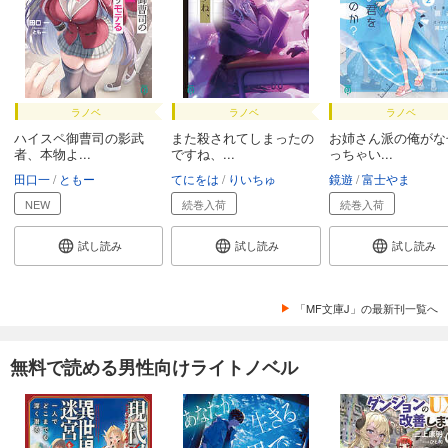
ラノベ
ラノベ
ラノベ
ハイスペ御曹司の影武
また殺されてしまったの
お姉さん派の俺がな
者、本物よ...
ですね、...
っちゃい...
田口一
ともー
てにをは
りいちゅ
鏡遊
富士やま
NEW
続巻入荷
続巻入荷
試し読み
試し読み
試し読み
「MF文庫J」の最新刊一覧へ
無料で読める男性向けライトノベル