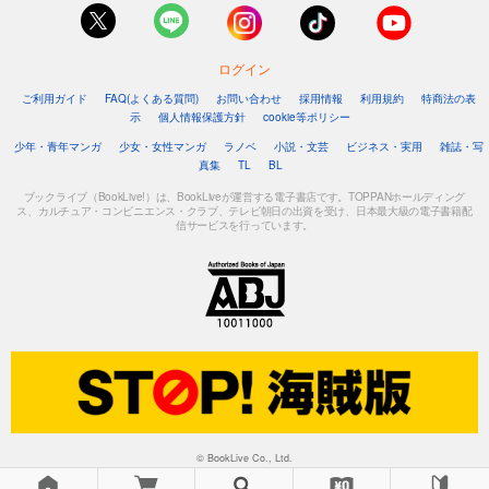
ログイン
ご利用ガイド
FAQ(よくある質問)
お問い合わせ
採用情報
利用規約
特商法の表
示
個人情報保護方針
cookie等ポリシー
少年・青年マンガ
少女・女性マンガ
ラノベ
小説・文芸
ビジネス・実用
雑誌・写
真集
TL
BL
ブックライブ（BookLive!）は、BookLiveが運営する電子書店です。TOPPANホールディング
ス、カルチュア・コンビニエンス・クラブ、テレビ朝日の出資を受け、日本最大級の電子書籍配
信サービスを行っています。
© BookLive Co., Ltd.