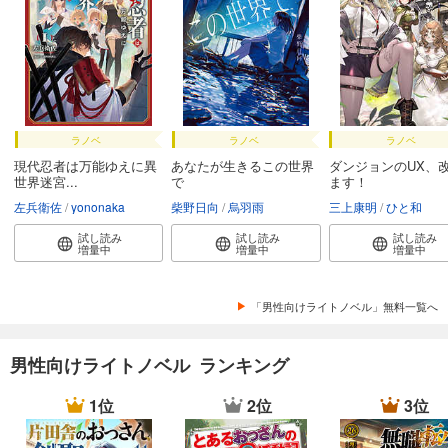
ラノベ
ラノベ
ラノベ
現代忍者は万能ゆえに異
あなたが生きるこの世界
ダンジョンのUX、
世界迷宮...
で
ます！
左兵衛佐
yononaka
柴野日向
烏羽雨
三上康明
ひと和
試し読み
試し読み
試し読み
増量中
増量中
増量中
「男性向けライトノベル」無料一覧へ
男性向けライトノベル ランキング
1位
2位
3位