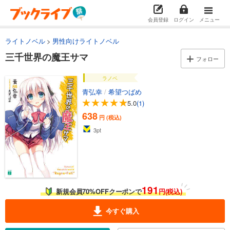
会員登録
ログイン
メニュー
ライトノベル
男性向けライトノベル
三千世界の魔王サマ
フォロー
ラノベ
青弘幸
/
希望つばめ
5.0
(1)
638
円 (税込)
3
pt
191
新規会員70%OFFクーポンで
円(税込)
今すぐ購入