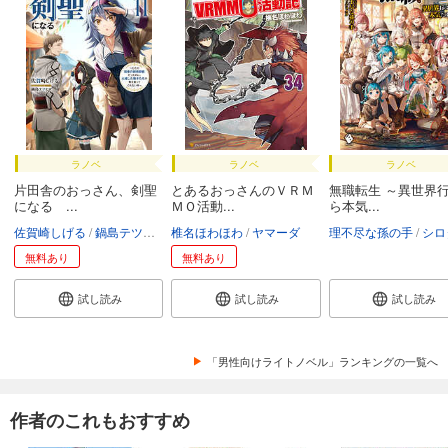
ラノベ
ラノベ
ラノベ
片田舎のおっさん、剣聖
とあるおっさんのＶＲＭ
無職転生 ～異世界
になる ...
ＭＯ活動...
ら本気...
佐賀崎しげる
鍋島テツヒロ
椎名ほわほわ
ヤマーダ
理不尽な孫の手
シロ
無料あり
無料あり
試し読み
試し読み
試し読み
「男性向けライトノベル」ランキングの一覧へ
作者のこれもおすすめ