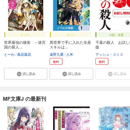
ラノベ
ラノベ
小説・文芸
世界最強の後衛 ～迷宮
異世界で手に入れた生産
千葉の殺人 お試し
国の新人...
スキルは...
版
とーわ
風花風花
遠野九重
人米
アッシュ・スミス
無料
無料
試し読み
試し読み
試し読み
MF文庫J の最新刊