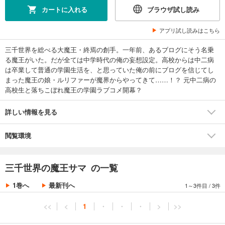
カートに入れる
ブラウザ試し読み
アプリ試し読みはこちら
三千世界を総べる大魔王・終焉の創手。一年前、あるブログにそう名乗
る魔王がいた。だが全ては中学時代の俺の妄想設定。高校からは中二病
は卒業して普通の学園生活を、と思っていた俺の前にブログを信じてし
まった魔王の娘・ルリファーが魔界からやってきて……！？ 元中二病の
高校生と落ちこぼれ魔王の学園ラブコメ開幕？
詳しい情報を見る
閲覧環境
三千世界の魔王サマ の一覧
1巻へ
最新刊へ
1～3件目
/
3件
<<
<
1
・
・
・
>
>>