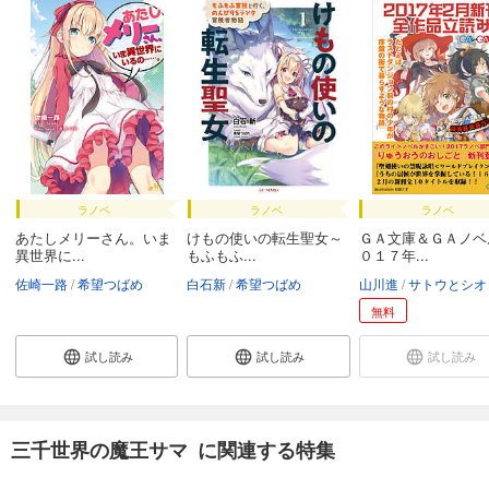
ラノベ
ラノベ
ラノベ
あたしメリーさん。いま
けもの使いの転生聖女～
ＧＡ文庫＆ＧＡノベ
異世界に...
もふもふ...
０１７年...
佐崎一路
希望つばめ
白石新
希望つばめ
山川進
サトウとシオ
無料
試し読み
試し読み
試し読み
三千世界の魔王サマ に関連する特集