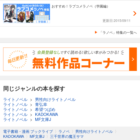
おすすめ！ラブコメラノベ（学園編）
更新日:2015/09/11
「ラノベ」特集の一覧へ
同じジャンルの本を探す
ライトノベル
>
男性向けライトノベル
ライトノベル
>
青弘幸
ライトノベル
>
希望つばめ
ライトノベル
>
KADOKAWA
ライトノベル
>
MF文庫J
電子書籍・漫画 ブックライブ
〉
ラノベ
〉
男性向けライトノベル
〉
KADOKAWA
〉
MF文庫J
〉
三千世界の魔王サマ