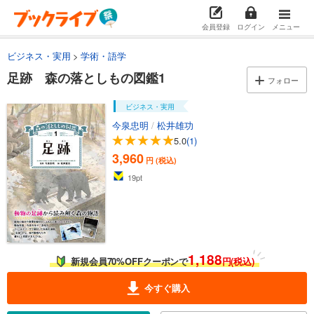
会員登録
ログイン
メニュー
ビジネス・実用
学術・語学
足跡 森の落としもの図鑑1
フォロー
ビジネス・実用
今泉忠明
/
松井雄功
5.0
(1)
3,960
円 (税込)
19
pt
1,188
新規会員70%OFFクーポンで
円(税込)
今すぐ購入