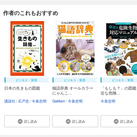
作者のこれもおすすめ
ビジネス・実用
ビジネス・実用
ビジネス・実用
日本の生きもの図鑑
猫語辞典 オールカラー
「もしも？」の図鑑
にゃんこ...
近な危険...
講談社
石戸忠
今泉忠明
Gakken
今泉忠明
今泉忠明
試し読み
試し読み
試し読み