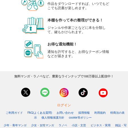
作品をダウンロードすれば、いつでもど
こでも読書が楽しめます。
本棚を作って本の整理ができる！
ジャンルや作家ごとなどに本を分類し
て、鍵もかけられます。
お得な通知機能！
通知を許可すると、お得なクーポン情報
などが届きます。
無料マンガ・ラノベなど、豊富なラインナップで188万冊以上配信中！
ログイン
ご利用ガイド
FAQ(よくある質問)
お問い合わせ
採用情報
利用規約
特商法の表
示
個人情報保護方針
cookie等ポリシー
少年・青年マンガ
少女・女性マンガ
ラノベ
小説・文芸
ビジネス・実用
雑誌・写