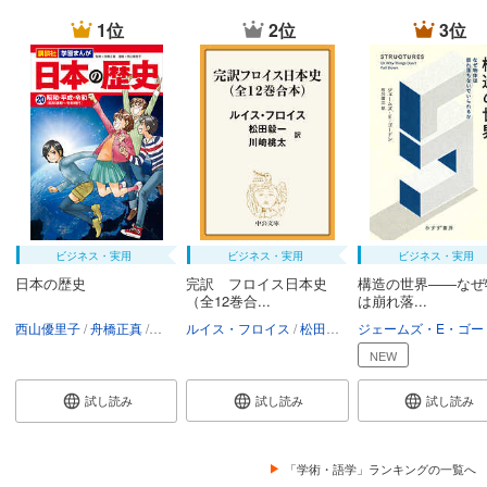
1位
2位
3位
ビジネス・実用
ビジネス・実用
ビジネス・実用
日本の歴史
完訳 フロイス日本史
構造の世界――なぜ
（全12巻合...
は崩れ落...
西山優里子
舟橋正真
講談社
ルイス・フロイス
松田毅一
川崎桃太
NEW
試し読み
試し読み
試し読み
「学術・語学」ランキングの一覧へ