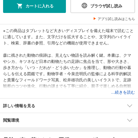
カートに入れる
ブラウザ試し読み
アプリ試し読みはこちら
※この商品はタブレットなど大きいディスプレイを備えた端末で読むこと
に適しています。また、文字だけを拡大することや、文字列のハイライ
ト、検索、辞書の参照、引用などの機能が使用できません。
森に残された動物の痕跡は、見えない物語を読み解く鍵。本書は、クマ
やシカ、キツネなど日本の動物たちの足跡に焦点を当て、形や大きさ、
歩き方から「いつ・だれが・どう歩いたか」を推理し、動物の行動や暮
らしを伝える図鑑です。動物学者・今泉忠明氏の監修による科学的解説
と貴重なフィールドワーク写真、松井雄功氏の美しいイラストで、足跡
観察のコツや進化、行動の謎までを丁寧に紹介。親子で楽しめる自然観
察入門書。
...続きを読む
詳しい情報を見る
閲覧環境