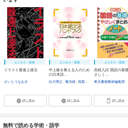
ビジネス・実用
ビジネス・実用
ビジネス・実用
イラスト最速上達法
中上級を教える人のため
高校入試 国語の基
の日本語...
さしく...
さいとうなおき
白川博之
庵功雄
高梨信乃
東京書籍教材編集部
中西久実子
山田敏弘
試し読み
試し読み
試し読み
無料で読める学術・語学