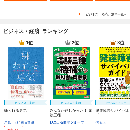
「ビジネス・経済」無料一覧へ
ビジネス・経済 ランキング
1位
2位
3位
ビジネス・実用
ビジネス・実用
ビジネス・実用
嫌われる勇気
みんなが欲しかった！ 電
発達障害サバイバル
験三種 ...
ド
岸見一郎
古賀史健
TAC出版開発グループ
借金玉
無料あり