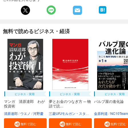
無料で読めるビジネス・経済
ビジネス・実用
ビジネス・実用
ビジネス・実用
マンガ 清原達郎 わが
夢とお金のつなぎ方 ─ 物
バルブ屋の進化論
投資術
語で読...
清原達郎
ウエノ
河野慶
三菱UFJモルガン・スタンレー証券株式会社
金原利道
NC10Team
無料で読む
無料で読む
無料で読む