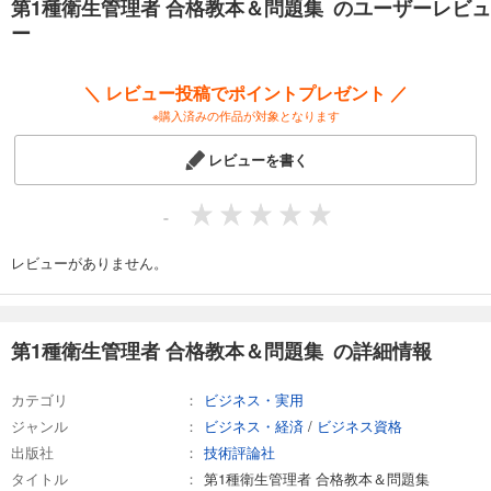
第1種衛生管理者 合格教本＆問題集 のユーザーレビュ
第2章 関係法令（有害業務に係るもの）
ー
第3章 労働衛生（有害業務に係るもの以外のもの）
第4章 労働衛生（有害業務に係るもの）
第5章 労働生理
＼ レビュー投稿でポイントプレゼント ／
模擬試験1
※購入済みの作品が対象となります
■著者プロフィール
レビューを書く
奥田 真史（おくだ しんじ）：資格合格実践会 代表。明治大学政治経済学
部卒業後、三菱化学株式会社坂出事業所（現：三菱ケミカル株式会社香
川事業所）での勤務を経て、2009年に資格合格実践会を設立し代表に就
-
任。化学事業所では品質保証業務および安全衛生管理業務を担当する傍
ら各種資格を取得。衛生管理者の講習会・通信講座を開催し、講師歴18
レビューがありません。
年目に突入。「より分かりやすく」をモットーに、多数の合格者を輩
出。
資格：第一種衛生管理者、衛生工学衛生管理者、危険物取扱者甲種、エ
ックス線作業主任者など。
第1種衛生管理者 合格教本＆問題集 の詳細情報
カテゴリ
ビジネス・実用
ジャンル
ビジネス・経済
/
ビジネス資格
出版社
技術評論社
タイトル
第1種衛生管理者 合格教本＆問題集