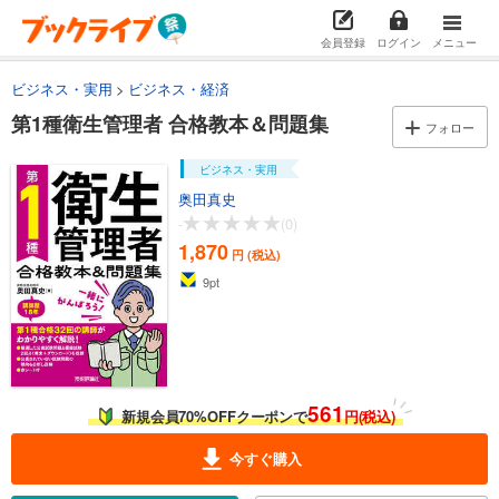
会員登録
ログイン
メニュー
ビジネス・実用
ビジネス・経済
第1種衛生管理者 合格教本＆問題集
フォロー
ビジネス・実用
奥田真史
-
(0)
1,870
円 (税込)
9
pt
561
新規会員70%OFFクーポンで
円(税込)
今すぐ購入