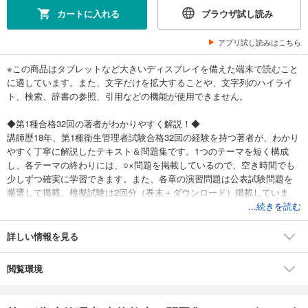
カートに入れる
ブラウザ試し読み
アプリ試し読みはこちら
※この商品はタブレットなど大きいディスプレイを備えた端末で読むこと
に適しています。また、文字だけを拡大することや、文字列のハイライ
ト、検索、辞書の参照、引用などの機能が使用できません。
◆第1種合格32回の著者がわかりやすく解説！◆
講師歴18年、第1種衛生管理者試験合格32回の経験を持つ著者が、わかり
やすく丁寧に解説したテキスト＆問題集です。1つのテーマを短く構成
し、各テーマの終わりには、○×問題を掲載しているので、空き時間でも
少しずつ確実に学習できます。また、各章の演習問題は公表試験問題を
厳選して掲載。模擬試験は2回分（巻末＋ダウンロード）掲載していま
す。実際の試験でも戸惑うことなく対応でき、問題集として活用できま
...続きを読む
す。さらにダウンロード付録では、試験を受け続けている著者が公表さ
れていない新傾向の問題を記憶し、ピックアップして定期的に提供。試
詳しい情報を見る
験の学習から問題演習まで1冊でカバーできます。
特例第1種衛生管理者試験にも対応！
閲覧環境
■目次
第1章 関係法令（有害業務に係るもの以外のもの）