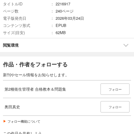
タイトルID
2216917
ページ数
240ページ
電子版発売日
2026年03月24日
コンテンツ形式
EPUB
サイズ(目安)
62MB
閲覧環境
作品・作者をフォローする
新刊やセール情報をお知らせします。
第2種衛生管理者 合格教本＆問題集
フォロー
奥田真史
フォロー
フォロー機能について
この作品を共有しよう