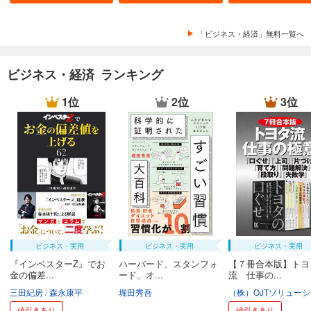
「ビジネス・経済」無料一覧へ
ビジネス・経済 ランキング
1位
2位
3位
ビジネス・実用
ビジネス・実用
ビジネス・実用
『インベスターZ』でお
ハーバード、スタンフォ
【７冊合本版】トヨ
金の偏差...
ード、オ...
流 仕事の...
三田紀房
森永康平
堀田秀吾
値引きあり
値引きあり