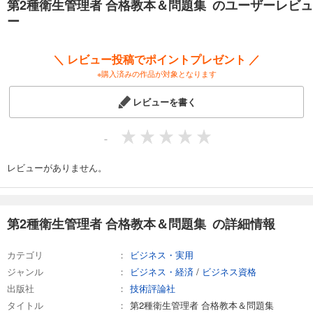
第2種衛生管理者 合格教本＆問題集 のユーザーレビュ
第3章 労働生理
ー
模擬試験1
■著者プロフィール
＼ レビュー投稿でポイントプレゼント ／
奥田 真史（おくだ しんじ）：資格合格実践会 代表。明治大学政治経済学
※購入済みの作品が対象となります
部卒業後、三菱化学株式会社坂出事業所（現：三菱ケミカル株式会社香
川事業所）での勤務を経て、2009年に資格合格実践会を設立し代表に就
レビューを書く
任。化学事業所では品質保証業務および安全衛生管理業務を担当する傍
ら各種資格を取得。衛生管理者の講習会・通信講座を開催し、講師歴18
年目に突入。「より分かりやすく」をモットーに、多数の合格者を輩
-
出。
資格：第一種衛生管理者、衛生工学衛生管理者、危険物取扱者甲種、エ
レビューがありません。
ックス線作業主任者など。
第2種衛生管理者 合格教本＆問題集 の詳細情報
カテゴリ
ビジネス・実用
ジャンル
ビジネス・経済
/
ビジネス資格
出版社
技術評論社
タイトル
第2種衛生管理者 合格教本＆問題集