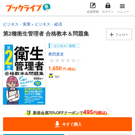
会員登録
ログイン
メニュー
ビジネス・実用
ビジネス・経済
第2種衛生管理者 合格教本＆問題集
フォロー
ビジネス・実用
奥田真史
-
(0)
1,650
円 (税込)
8
pt
495
新規会員70%OFFクーポンで
円(税込)
今すぐ購入