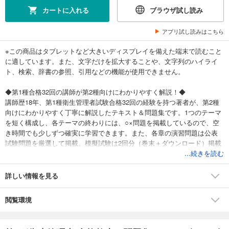
カートに入れる
ブラウザ試し読み
アプリ試し読みはこちら
※この商品はタブレットなど大きいディスプレイを備えた端末で読むこと
に適しています。また、文字だけを拡大することや、文字列のハイライ
ト、検索、辞書の参照、引用などの機能が使用できません。
◆第1種合格32回の講師が第2種向けにわかりやすく解説！◆
講師歴18年、第1種衛生管理者試験合格32回の経験を持つ著者が、第2種
向けにわかりやすく丁寧に解説したテキスト＆問題集です。1つのテーマ
を短く構成し、各テーマの終わりには、○×問題を掲載しているので、空
き時間でも少しずつ確実に学習できます。また、各章の演習問題は公表
試験問題を厳選して掲載。模擬試験は2回分（巻末＋ダウンロード）掲載
しています。実際の試験でも戸惑うことなく対応でき、問題集として活
...続きを読む
用できます。さらにダウンロード付録では、試験を受け続けている著者
が公表されていない新傾向の問題を記憶し、ピックアップして定期的に
詳しい情報を見る
提供。試験の学習から問題演習まで1冊でカバーできます。
閲覧環境
■目次
第1章 関係法令
第2章 労働衛生