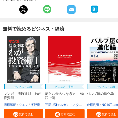
無料で読めるビジネス・経済
ビジネス・実用
ビジネス・実用
ビジネス・実用
マンガ 清原達郎 わが
夢とお金のつなぎ方 ─ 物
バルブ屋の進化論
投資術
語で読...
清原達郎
ウエノ
河野慶
三菱UFJモルガン・スタンレー証券株式会社
金原利道
NC10Team
無料で読む
無料で読む
無料で読む