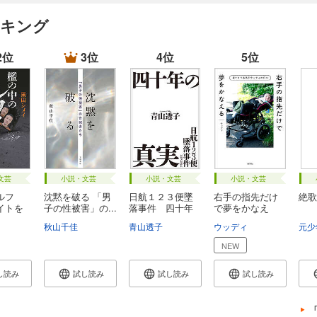
ンキング
2位
3位
4位
5位
文芸
小説・文芸
小説・文芸
小説・文芸
ルフ
沈黙を破る 「男
日航１２３便墜
右手の指先だけ
絶歌
イトを
子の性被害」の...
落事件 四十年
で夢をかなえ
の...
る ...
イ
秋山千佳
青山透子
ウッディ
元少
NEW
し読み
試し読み
試し読み
試し読み