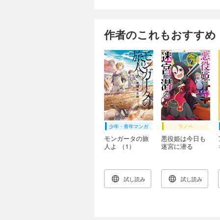
作者のこれもおすすめ
少年・青年マンガ
ラノベ
モンガータの旅
悪役姫は今日も
人よ （1）
迷宮に潜る
試し読み
試し読み