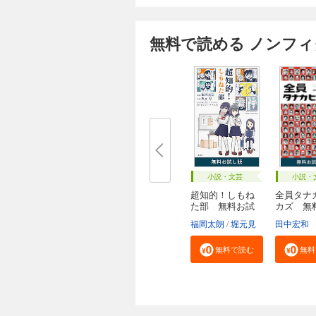
無料で読める ノンフ
小説・文芸
小説・
超知的！しもね
全員タナ
た部 無料お試
カズ 無
し...
し...
福岡太朗
堀元見
田中宏和
無料で読む
無料