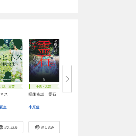
小説・文芸
小説・文芸
ネス
呪術奇談 霊石
夏生
小原猛
試し読み
試し読み