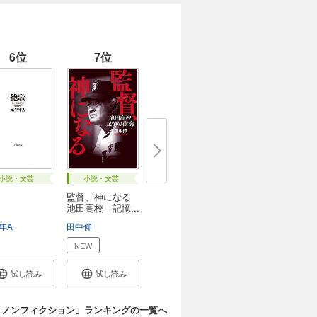
6位
7位
小説・文芸
小説・文芸
監督、神になる
池田高校 記憶...
年A
田中仰
NEW
試し読み
試し読み
「ノンフィクション」ランキングの一覧へ