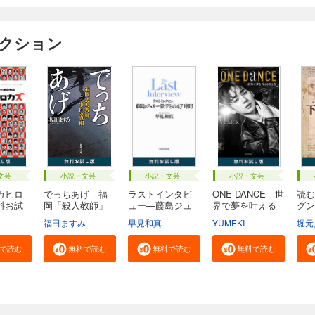
ィクション
文芸
小説・文芸
小説・文芸
小説・文芸
カヒロ
でっちあげ―福
ラストインタビ
ONE DANCE―世
読む
料お試
岡「殺人教師」
ュー―藤島ジュ
界で夢を叶える
グン
事...
リ...
生...
る...
福田ますみ
早見和真
YUMEKI
堀元
で読む
無料で読む
無料で読む
無料で読む