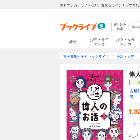
無料マンガ・ラノベなど、豊富なラインナップで18
絞り込み
検索
少年・青年
少女・女性
総合
マンガ
マンガ
電子書籍・漫画 ブックライブ
小説・文芸
偉
白坂
郎
1,3
-
※こ