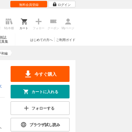
無料会員登録
ログイン
歴
My本棚
カート
フォロー
クーポン
Myページ
雑誌
はじめての方へ
ご利用ガイド
写真集
平和編
今すぐ購入
太
カートに入れる
フォローする
ブラウザ試し読み
い