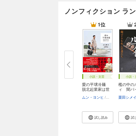
ノンフィクション ラ
1位
小説・文芸
小説・
愛の平壌冷麺
檻の中の
脱北起業家は世
ィ 闇バ
界...
生ん...
ムン・ヨンヒ
鈴木琢磨
栗田シメ
試し読み
試