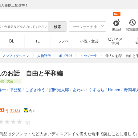
8万冊以上配信中！
Get!
セーフサーチ 中
来店pt
閲覧履
ビジネス
BL
TL
ラノベ
小説・文芸
実用
ノンフィクション
人物評伝
ポプラ社
１分で一生
偉人のお話 自由と
人のお話 自由と平和編
小説・文芸
洋一
/
甲斐望
/
こざきゆう
/
沼田光太郎
/
あわい
/
くずもち
/
himaro
/
野間与
20
円 (税込)
6
pt
0件
の商品はタブレットなど大きいディスプレイを備えた端末で読むことに適して