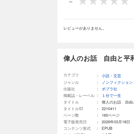
-
レビューがありません。
偉人のお話 自由と平和
カテゴリ
：
小説・文芸
ジャンル
：
ノンフィクション
出版社
：
ポプラ社
掲載誌・レーベル
：
１分で一生
タイトル
：
偉人のお話 自由
タイトルID
：
2210411
ページ数
：
160ページ
電子版発売日
：
2026年03月18日
コンテンツ形式
：
EPUB