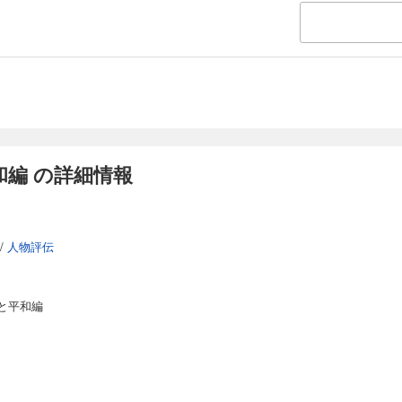
編 の詳細情報
/
人物評伝
と平和編