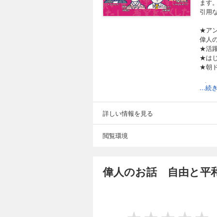
ます
引用
★ア
偉人の
★活
★は
★朝
■収
...
オー
パブ
ル・
詳しい情報を見る
閲覧環境
偉人のお話 自由と平