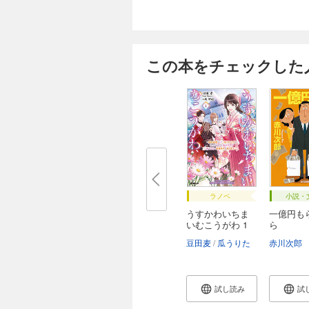
この本をチェックした
ラノベ
小説・
うすかわいちま
一億円も
いむこうがわ 1
ら
...
豆田麦
瓜うりた
赤川次郎
試し読み
試