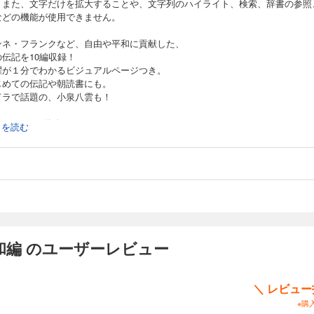
。また、文字だけを拡大することや、文字列のハイライト、検索、辞書の参照
などの機能が使用できません。
ンネ・フランクなど、自由や平和に貢献した、
伝記を10編収録！
躍が１分でわかるビジュアルページつき。
じめての伝記や朝読書にも。
ドラで話題の、小泉八雲も！
録されている偉人
続きを読む
ドリー・ヘプバーン／アンネ・フランク／杉原千畝／ヘレン・ケラー／アンナ
ロワ／アンリ・デュナン／村岡花子／小泉八雲／ネルソン・マンデラ／レイチ
カーソン
和編 のユーザーレビュー
＼ レビュ
※購