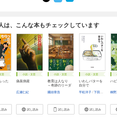
人は、こんな本もチェックしています
文芸
小説・文芸
小説・文芸
小説・文芸
らった
偽装倒産
教育は人なり
いわしバターを
ハピ
～奇跡のリーダ
自分で
ー...
広瀬仁紀
國頭章浩
平松洋子
下田昌克
桐野
し読み
試し読み
試し読み
試し読み