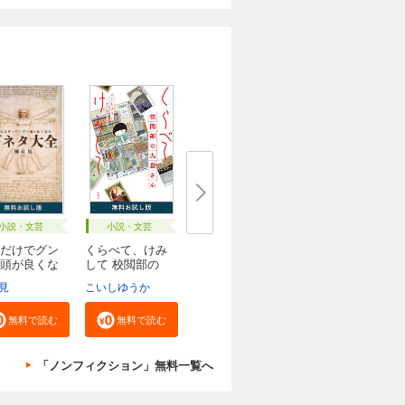
小説・文芸
小説・文芸
だけでグン
くらべて、けみ
頭が良くな
して 校閲部の
九...
見
こいしゆうか
無料で読む
無料で読む
「ノンフィクション」無料一覧へ