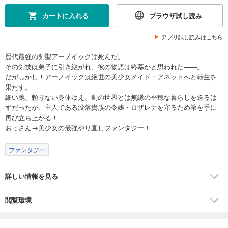
カートに入れる
ブラウザ試し読み
アプリ試し読みはこちら
歴代最強の剣聖アーノイックは死んだ。
その剣技は弟子に引き継がれ、彼の物語は終幕かと思われた――。
だがしかし！アーノイックは絶世の美少女メイド・アネットへと転生を
果たす。
細い腕、頼りない身体ゆえ、剣の世界とは無縁の平穏な暮らしを送るは
ずだったが、主人である没落貴族の令嬢・ロザレナを守るため箒を手に
再び立ち上がる！
おっさん→美少女の最強やり直しファンタジー！
ファンタジー
詳しい情報を見る
閲覧環境