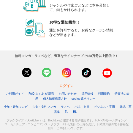
ジャンルや作家ごとなどに本を分類し
て、鍵もかけられます。
お得な通知機能！
通知を許可すると、お得なクーポン情報
などが届きます。
無料マンガ・ラノベなど、豊富なラインナップで188万冊以上配信中！
ログイン
ご利用ガイド
FAQ(よくある質問)
お問い合わせ
採用情報
利用規約
特商法の表
示
個人情報保護方針
cookie等ポリシー
少年・青年マンガ
少女・女性マンガ
ラノベ
小説・文芸
ビジネス・実用
雑誌・写
真集
TL
BL
ブックライブ（BookLive!）は、BookLiveが運営する電子書店です。TOPPANホールディング
ス、カルチュア・コンビニエンス・クラブ、テレビ朝日の出資を受け、日本最大級の電子書籍配
信サービスを行っています。