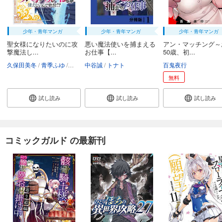
少年・青年マンガ
少年・青年マンガ
少年・青年マンガ
聖女様になりたいのに攻
悪い魔法使いを捕まえる
アン・マッチング～
撃魔法し...
お仕事【...
50歳、初...
久保田美冬
青季ふゆ
ボダックス
中谷誠
トナト
百鬼夜行
無料
試し読み
試し読み
試し読み
コミックガルド の最新刊