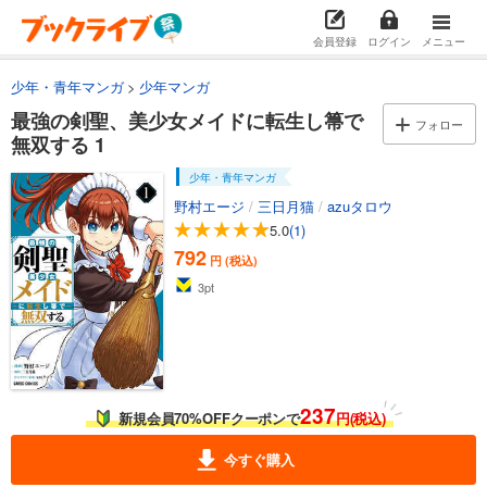
会員登録
ログイン
メニュー
少年・青年マンガ
少年マンガ
最強の剣聖、美少女メイドに転生し箒で
フォロー
無双する 1
少年・青年マンガ
野村エージ
/
三日月猫
/
azuタロウ
5.0
(1)
792
円 (税込)
3
pt
237
新規会員70%OFFクーポンで
円(税込)
今すぐ購入