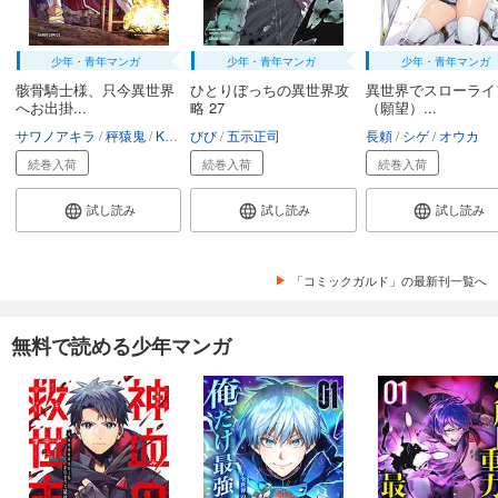
少年・青年マンガ
少年・青年マンガ
少年・青年マンガ
骸骨騎士様、只今異世界
ひとりぼっちの異世界攻
異世界でスローライ
へお出掛...
略 27
（願望）...
サワノアキラ
秤猿鬼
KeG
びび
五示正司
長頼
シゲ
オウカ
続巻入荷
続巻入荷
続巻入荷
試し読み
試し読み
試し読み
「コミックガルド」の最新刊一覧へ
無料で読める少年マンガ