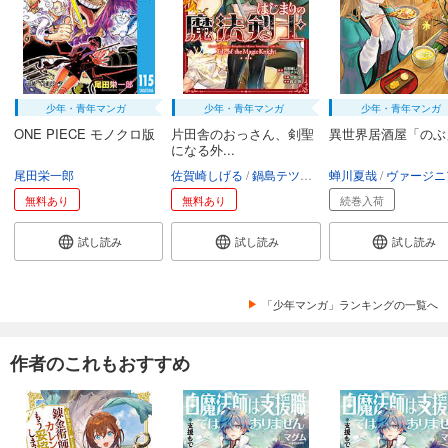
少年・青年マンガ
少年・青年マンガ
少年・青年マンガ
ONE PIECE モノクロ版
片田舎のおっさん、剣聖
異世界居酒屋「のぶ
になる外...
尾田栄一郎
佐賀崎しげる
鍋島テツヒロ
蝉川夏哉
空路恵
渡辺樹
ヴァージニア二
無料あり
無料あり
続巻入荷
試し読み
試し読み
試し読み
「少年マンガ」ランキングの一覧へ
作者のこれもおすすめ