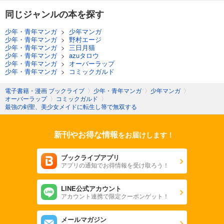
同じジャンルの本を探す
少年・青年マンガ
>
少年マンガ
少年・青年マンガ
>
野村エージ
少年・青年マンガ
>
三日月猫
少年・青年マンガ
>
azuタロウ
少年・青年マンガ
>
オーバーラップ
少年・青年マンガ
>
コミックガルド
電子書籍・漫画 ブックライブ
〉
少年・青年マンガ
〉
少年マンガ
〉
オーバーラップ
〉
コミックガルド
〉
最強の剣聖、美少女メイドに転生し箒で無双する
新刊やお得な情報
をお届けします！
ブックライブアプリ
アプリの通知でお得情報を受け取ろう！
LINE公式アカウント
アカウント連携で限定クーポンゲット！
メールマガジン