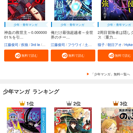
少年・青年マンガ
少年・青年マンガ
少年・青年マンガ
神血の救世主～0.000000
俺だけ最強超越者～全世
2周目冒険者は隠し
01％を引...
界のチー...
ス〈重力...
江藤俊司
疾狼
3rd Ie
Studio No.9
江藤俊司
フウワイ
土田健太
猫子
3rd Ie
朝日アオ
maruco
HykeC
St
無料で読む
無料で読む
無料で読む
「少年マンガ」無料一覧へ
少年マンガ ランキング
1位
2位
3位