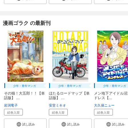
漫画ゴラク の最新刊
少年・青年マンガ
少年・青年マンガ
少年・青年マンガ
その猫！大五郎！！【単
ほたるロードマップ【単
メン地下アイドル沼
話版】 ...
話版】 ...
ドレス【...
岩渕竜子
安堂ミキオ
大久保ニュー
続巻入荷
続巻入荷
続巻入荷
試し読み
試し読み
試し読み