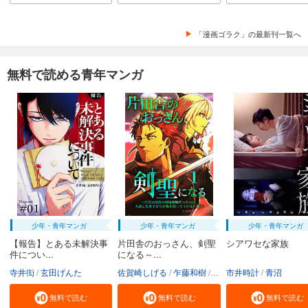
「漫画ゴラク」の最新刊一覧へ
無料で読める青年マンガ
少年・青年マンガ
少年・青年マンガ
少年・青年マンガ
【報告】とある未解決事
片田舎のおっさん、剣聖
シアワセな家族
件につい...
になる～...
寺井衒
玄田げんた
佐賀崎しげる
乍藤和樹
鍋島テツヒロ
市井時計
青沼
無料で読む
無料で読む
無料で読む