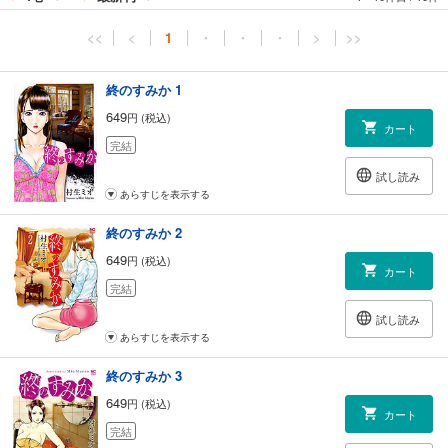
<<
<
1
・
・
・
>
>>
終のすみか 1
649
円 (税込)
カート
完結
試し読み
あらすじを表示する
終のすみか 2
649
円 (税込)
カート
完結
試し読み
あらすじを表示する
終のすみか 3
649
円 (税込)
カート
完結