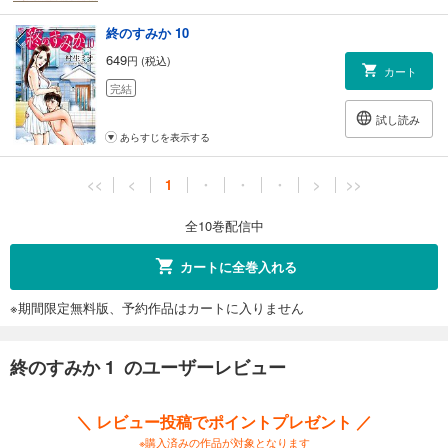
終のすみか 10
649
円 (税込)
カート
完結
試し読み
あらすじを表示する
<<
<
1
・
・
・
>
>>
全10巻配信中
カートに全巻入れる
※期間限定無料版、予約作品はカートに入りません
終のすみか 1 のユーザーレビュー
＼ レビュー投稿でポイントプレゼント ／
※購入済みの作品が対象となります