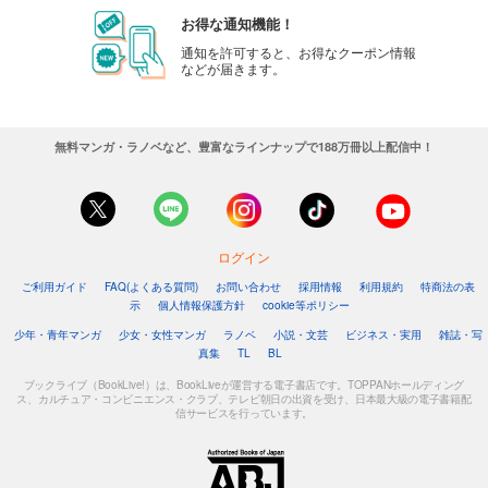
お得な通知機能！
通知を許可すると、お得なクーポン情報
などが届きます。
無料マンガ・ラノベなど、豊富なラインナップで188万冊以上配信中！
ログイン
ご利用ガイド
FAQ(よくある質問)
お問い合わせ
採用情報
利用規約
特商法の表
示
個人情報保護方針
cookie等ポリシー
少年・青年マンガ
少女・女性マンガ
ラノベ
小説・文芸
ビジネス・実用
雑誌・写
真集
TL
BL
ブックライブ（BookLive!）は、BookLiveが運営する電子書店です。TOPPANホールディング
ス、カルチュア・コンビニエンス・クラブ、テレビ朝日の出資を受け、日本最大級の電子書籍配
信サービスを行っています。