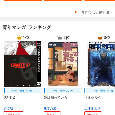
「青年マンガ」無料一覧へ
青年マンガ ランキング
1位
2位
3位
少年・青年マンガ
少年・青年マンガ
少年・青年マンガ
GANTZ
妹は知っている
ベルセルク
奥浩哉
雁木万里
三浦建太郎
値引きあり
無料あり
無料あり