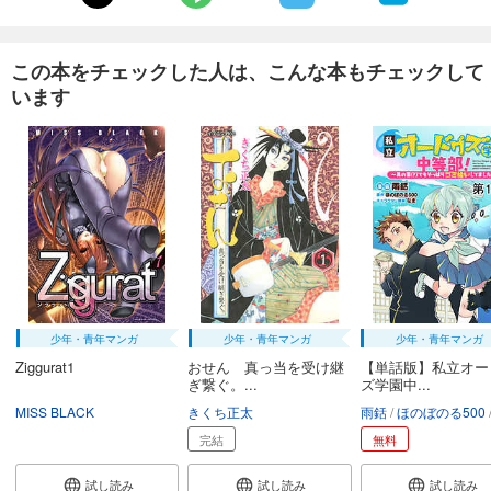
この本をチェックした人は、こんな本もチェックして
います
少年・青年マンガ
少年・青年マンガ
少年・青年マンガ
Ziggurat1
おせん 真っ当を受け継
【単話版】私立オー
ぎ繋ぐ。...
ズ学園中...
MISS BLACK
きくち正太
雨銛
ほのぼのる500
完結
無料
試し読み
試し読み
試し読み