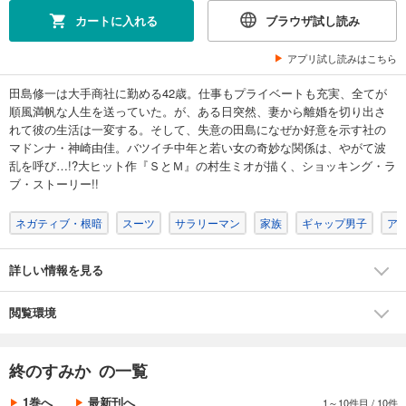
カートに入れる
ブラウザ試し読み
アプリ試し読みはこちら
田島修一は大手商社に勤める42歳。仕事もプライベートも充実、全てが
順風満帆な人生を送っていた。が、ある日突然、妻から離婚を切り出さ
れて彼の生活は一変する。そして、失意の田島になぜか好意を示す社の
マドンナ・神崎由佳。バツイチ中年と若い女の奇妙な関係は、やがて波
乱を呼び…!?大ヒット作『ＳとＭ』の村生ミオが描く、ショッキング・ラ
ブ・ストーリー!!
ネガティブ・根暗
スーツ
サラリーマン
家族
ギャップ男子
ア
詳しい情報を見る
閲覧環境
終のすみか の一覧
1巻へ
最新刊へ
1～10件目
/
10件