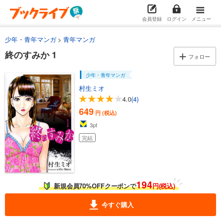
会員登録
ログイン
メニュー
少年・青年マンガ
青年マンガ
終のすみか 1
フォロー
少年・青年マンガ
村生ミオ
4.0
(4)
649
円 (税込)
3
pt
完結
194
新規会員70%OFFクーポンで
円(税込)
今すぐ購入