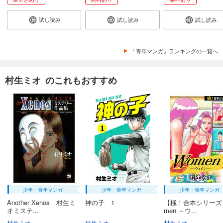
試し読み
試し読み
試し読み
「青年マンガ」ランキングの一覧へ
村生ミオ のこれもおすすめ
少年・青年マンガ
少年・青年マンガ
少年・青年マンガ
Another Xenos 村生ミ
神の子 1
【極！合本シリーズ
オミステ...
men －ウ...
村生ミオ
村生ミオ
村生ミオ