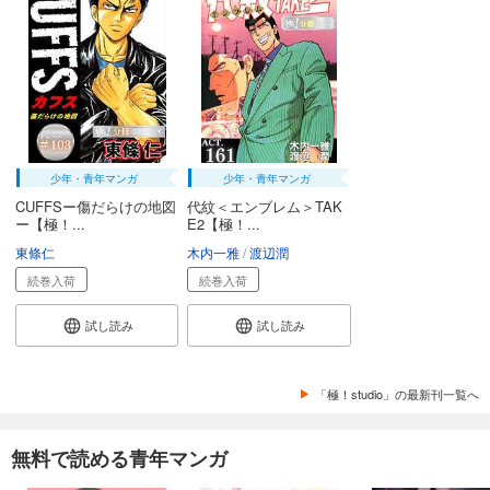
少年・青年マンガ
少年・青年マンガ
CUFFSー傷だらけの地図
代紋＜エンブレム＞TAK
ー【極！...
E2【極！...
東條仁
木内一雅
渡辺潤
続巻入荷
続巻入荷
試し読み
試し読み
「極！studio」の最新刊一覧へ
無料で読める青年マンガ