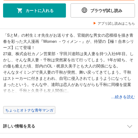
カートに入れる
ブラウザ試し読み
アプリ試し読みはこちら
「SとM」の村生ミオ先生がお送りする、官能的な男女の恋模様を描き青
春を彩った大人漫画『Women －ウィメン－』が、待望の【極！合本シリ
ーズ】にて登場！
27歳、株式会社カノン営業部・宇田川達郎は美人妻を持つ入社6年目。し
かし、そんな美人妻・千秋は突然家を出て行ってしまう。1年が経ち、そ
の傷も癒えた頃、部内のOL・梶原久美子とも大人の関係になる。
そんなタイミングで美人妻の千秋が突然、舞い戻ってきてしまう。千秋
はストーカーに付きまとわれ、自宅に侵入されてしまうようになってし
まったという。そんな中、達郎は恋人がありながらも千秋に同棲を提案
すると、千秋と久美子も友人関係に。
そんな中、隣人イケメンに惹かれ始める千秋、そしてその隣人がもくろ
...続きを読む
んでいるものとは？！ 達郎、千秋、久美子を巻き込んだ大人の関係を描
く村生ミオワールドに注目！
ちょっとオトナな青年マンガ
※単巻版1～2巻を収録しています。
詳しい情報を見る