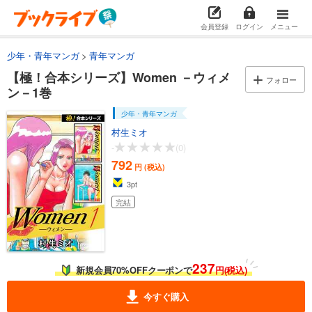
会員登録
ログイン
メニュー
少年・青年マンガ
青年マンガ
【極！合本シリーズ】Women －ウィメ
フォロー
ン－1巻
少年・青年マンガ
村生ミオ
-
(0)
792
円 (税込)
3
pt
完結
237
新規会員70%OFFクーポンで
円(税込)
今すぐ購入