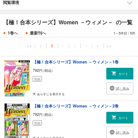
閲覧環境
【極！合本シリーズ】Women －ウィメン－ の一覧
1巻へ
最新刊へ
1～5件目
/
5件
<<
<
1
・
・
・
>
>>
【極！合本シリーズ】Women －ウィメン－1巻
792
円 (税込)
カート
完結
試し読み
あらすじを表示する
【極！合本シリーズ】Women －ウィメン－2巻
792
円 (税込)
カート
完結
試し読み