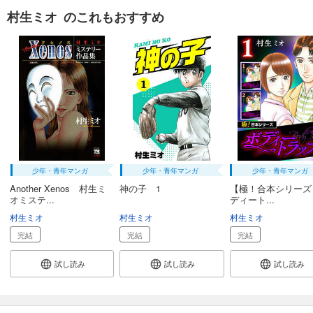
村生ミオ のこれもおすすめ
少年・青年マンガ
少年・青年マンガ
少年・青年マンガ
Another Xenos 村生ミ
神の子 1
【極！合本シリーズ
オミステ...
ディート...
村生ミオ
村生ミオ
村生ミオ
完結
完結
完結
試し読み
試し読み
試し読み