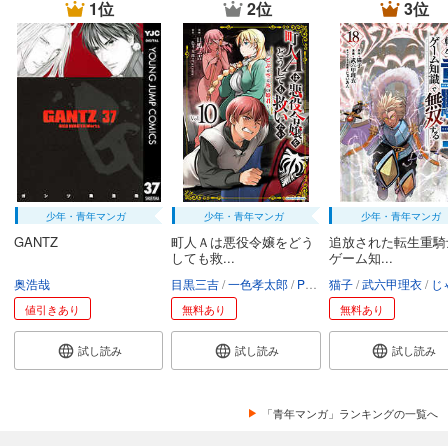
1位
2位
3位
少年・青年マンガ
少年・青年マンガ
少年・青年マンガ
GANTZ
町人Ａは悪役令嬢をどう
追放された転生重騎
しても救...
ゲーム知...
奥浩哉
目黒三吉
一色孝太郎
Parum
猫子
武六甲理衣
じゃい
値引きあり
無料あり
無料あり
試し読み
試し読み
試し読み
「青年マンガ」ランキングの一覧へ