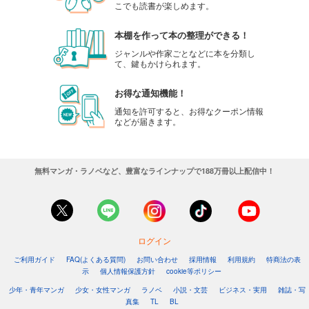
こでも読書が楽しめます。
本棚を作って本の整理ができる！
ジャンルや作家ごとなどに本を分類し
て、鍵もかけられます。
お得な通知機能！
通知を許可すると、お得なクーポン情報
などが届きます。
無料マンガ・ラノベなど、豊富なラインナップで188万冊以上配信中！
ログイン
ご利用ガイド
FAQ(よくある質問)
お問い合わせ
採用情報
利用規約
特商法の表
示
個人情報保護方針
cookie等ポリシー
少年・青年マンガ
少女・女性マンガ
ラノベ
小説・文芸
ビジネス・実用
雑誌・写
真集
TL
BL