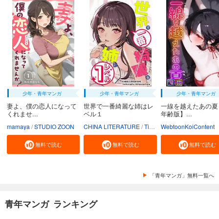
少年・青年マンガ
少年・青年マンガ
少年・青年マンガ
妻よ、僕の恋人になって
世界で一番綺麗な姉はレ
一線を越えたあの夏
くれませ...
ベル１
年齢版】...
mamaya
STUDIO ZOON
CHINA LITERATURE
Tiankongshu Mangongchang
WebtoonKoiContent
無料で読む
無料で読む
無料で読む
「青年マンガ」無料一覧へ
青年マンガ ランキング