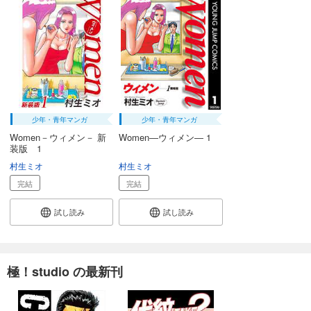
少年・青年マンガ
少年・青年マンガ
Women－ウィメン－ 新
Women―ウィメン― 1
装版 1
村生ミオ
村生ミオ
完結
完結
試し読み
試し読み
極！studio の最新刊