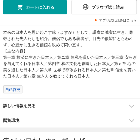
カートに入れる
ブラウザ試し読み
アプリ試し読みはこちら
本来の日本人を思い起こす縁（よすが）として、謙虚に誠実に生き、尊
敬された先人たちを紹介。僧侶でもある著者が、目先の欲望にとらわれ
ず、心豊かに生きる価値を改めて問い直す。
【主な内容】
第一章 救済に生きた日本人／第ニ章 無私を貫いた日本人／第三章 安らぎ
を与えてくれる日本人／第四章 和の文化を創造した日本人／第五章 心の
美を遺した日本人／第六章 世界で尊敬される日本人／第七章 信念を貫い
た日本人／第八章 生き方を教えてくれる日本人
自己啓発
詳しい情報を見る
閲覧環境