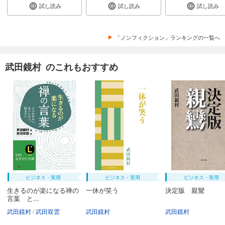
試し読み
試し読み
試し読み
「ノンフィクション」ランキングの一覧へ
武田鏡村 のこれもおすすめ
ビジネス・実用
ビジネス・実用
ビジネス・実用
生きるのが楽になる禅の
一休が笑う
決定版 親鸞
言葉 と...
武田鏡村
武田双雲
武田鏡村
武田鏡村