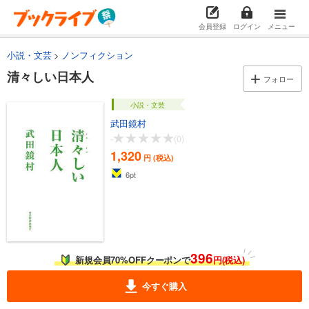
会員登録
ログイン
メニュー
小説・文芸
ノンフィクション
清々しい日本人
フォロー
小説・文芸
武田鏡村
-
(0)
1,320
円 (税込)
6
pt
396
新規会員70%OFFクーポンで
円(税込)
今すぐ購入