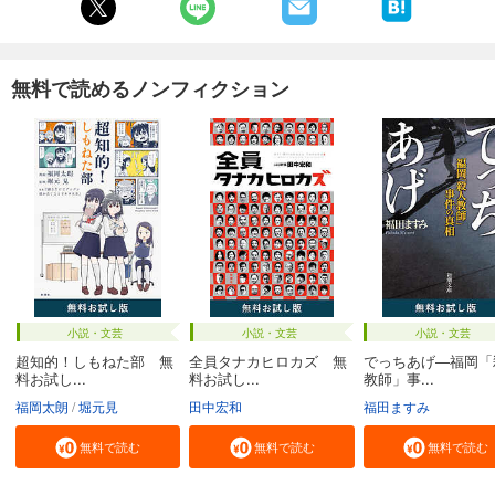
無料で読めるノンフィクション
小説・文芸
小説・文芸
小説・文芸
超知的！しもねた部 無
全員タナカヒロカズ 無
でっちあげ―福岡「
料お試し...
料お試し...
教師」事...
福岡太朗
堀元見
田中宏和
福田ますみ
無料で読む
無料で読む
無料で読む