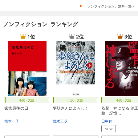
「ノンフィクション」無料一覧へ
ノンフィクション ランキング
1位
2位
3位
小説・文芸
小説・文芸
小説・文芸
家族最後の日
夢顔さんによろしく
監督、神になる 池
校 記憶...
植本一子
西木正明
田中仰
NEW