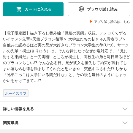
カートに入れる
ブラウザ試し読み
アプリ試し読みはこちら
【電子限定版】描き下ろし番外編「織姫の実態」収録。／メロくてずる
いイケメン先輩×天然ブラコン後輩ｖ 大学生たちの甘きゅん青春ラブｖ
自他共に認めるほど実の兄が大好きなブラコン大学生の律(りつ)。サーク
ルの先輩・桐生(きりゅう）は、そんな律にだけなぜか塩対応で、「兄に
対する束縛だ」と一刀両断!! ところが桐生も、高校生の弟と毎日帰るほど
のブラコンらしい!? そんなある日、兄が彼女を優先して約束が流れてし
まい落ち込む律を励ましてくれたと思いきや、突然キスされた!? しかも
「兄弟ごっこは大学にいる間だけな」と、その後も毎日のようにちょっ
かいをかけてきて…!?
ボーイズラブ
詳しい情報を見る
閲覧環境