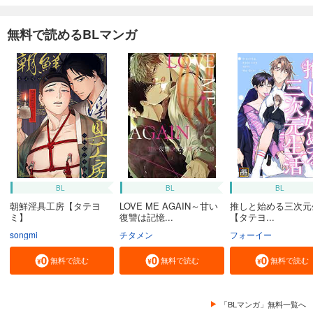
無料で読めるBLマンガ
BL
BL
BL
朝鮮淫具工房【タテヨ
LOVE ME AGAIN～甘い
推しと始める三次元
ミ】
復讐は記憶...
【タテヨ...
songmi
チタメン
フォーイー
無料で読む
無料で読む
無料で読む
「BLマンガ」無料一覧へ