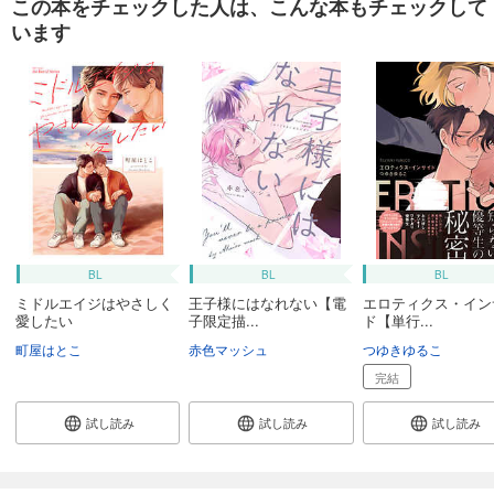
この本をチェックした人は、こんな本もチェックして
います
BL
BL
BL
ミドルエイジはやさしく
王子様にはなれない【電
エロティクス・イン
愛したい
子限定描...
ド【単行...
町屋はとこ
赤色マッシュ
つゆきゆるこ
完結
試し読み
試し読み
試し読み