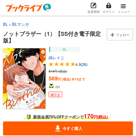
会員登録
ログイン
メニュー
BL
BLマンガ
ノットブラザー（1）【SS付き電子限定
フォロー
版】
BL
綿レイニ
4.9
(26)
814円 (税込)
569
円 (税込)
8/13まで
2
pt
値引き
170
新規会員70%OFFクーポンで
円(税込)
今すぐ購入