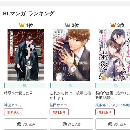
BLマンガ ランキング
1位
2位
3位
BL
BL
BL
特級αの愛したΩ
これから俺は、後輩に抱
契約Ωは番になれな
かれます
政略結婚...
神波アユミ
佳門サエコ
東条洛
アスティル編
無料あり
無料あり
無料あり
試し読み
試し読み
試し読み