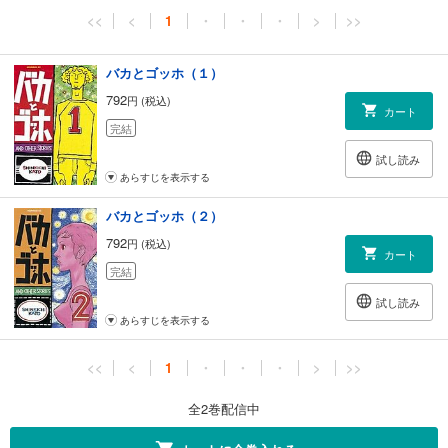
<<
<
1
・
・
・
>
>>
バカとゴッホ（１）
792
円 (税込)
カート
完結
試し読み
あらすじを表示する
バカとゴッホ（２）
792
円 (税込)
カート
完結
試し読み
あらすじを表示する
<<
<
1
・
・
・
>
>>
全2巻配信中