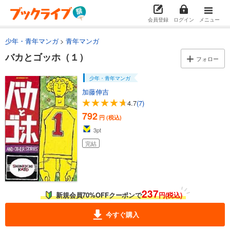
会員登録
ログイン
メニュー
少年・青年マンガ
青年マンガ
バカとゴッホ（１）
フォロー
少年・青年マンガ
加藤伸吉
4.7
(7)
792
円 (税込)
3
pt
完結
237
新規会員70%OFFクーポンで
円(税込)
今すぐ購入