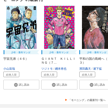
少年・青年マンガ
少年・青年マンガ
少年・青年マンガ
宇宙兄弟（４６）
ＧＩＡＮＴ ＫＩＬＬＩ
平和の国の島崎へ（
ＮＧ（７...
３）
小山宙哉
ツジトモ
綱本将也
濱田轟天
瀬下猛
続巻入荷
続巻入荷
続巻入荷
試し読み
試し読み
試し読み
「モーニング」の最新刊一覧へ