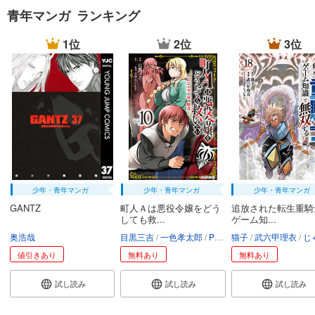
青年マンガ ランキング
1位
2位
3位
少年・青年マンガ
少年・青年マンガ
少年・青年マンガ
GANTZ
町人Ａは悪役令嬢をどう
追放された転生重騎
しても救...
ゲーム知...
奥浩哉
目黒三吉
一色孝太郎
Parum
猫子
武六甲理衣
じゃい
値引きあり
無料あり
無料あり
試し読み
試し読み
試し読み