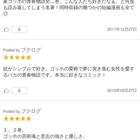
家ゴッホの青春物語全二巻。こんな人たち好きだなぁ。と何度
も読み返してしまう名著！同時収録の幾つかの短編漫画も全て
◎
2011年12月27日
0
ブクログ
Posted by
絵がシンプルで好き。ゴッホの愛称で夢に突き進む女性を愛す
るバカの青春物語です。本当に好きなコミック！
2010年09月27日
0
ブクログ
Posted by
１、２巻。
ゴッホの芸術魂と意志の強さと優しさ。