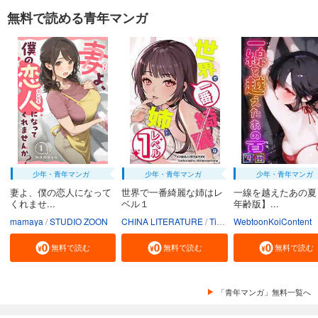
無料で読める青年マンガ
少年・青年マンガ
少年・青年マンガ
少年・青年マンガ
妻よ、僕の恋人になって
世界で一番綺麗な姉はレ
一線を越えたあの夏
くれませ...
ベル１
年齢版】...
mamaya
STUDIO ZOON
CHINA LITERATURE
Tiankongshu Mangongchang
WebtoonKoiContent
無料で読む
無料で読む
無料で読む
「青年マンガ」無料一覧へ