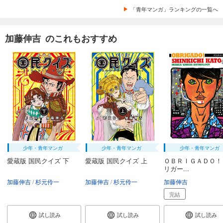
「青年マンガ」ランキングの一覧へ
加藤伸吉 のこれもおすすめ
少年・青年マンガ
少年・青年マンガ
少年・青年マンガ
愛蔵版 国民クイズ 下
愛蔵版 国民クイズ 上
ＯＢＲＩＧＡＤＯ！
リガー...
加藤伸吉
杉元伶一
加藤伸吉
杉元伶一
加藤伸吉
完結
試し読み
試し読み
試し読み