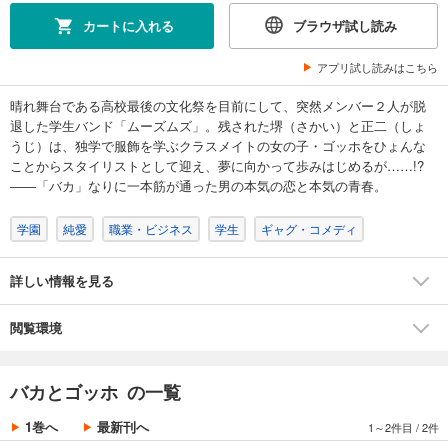
カートに入れる
ブラウザ試し読み
アプリ試し読みはこちら
晴れ舞台である高校最後の文化祭を目前にして、突然メンバー２人が脱
退した学生バンド「ムーズムズ」。残された堺（さかい）と正二（しょ
うじ）は、独学で服飾を学ぶクラスメイトの女の子・ゴッホをひょんな
ことからスタイリストとして迎え、夢に向かって歩みはじめるが……!?
――「バカ」なりに一本筋が通った男の本気の恋と本気の青春。
学園
純愛
職業・ビジネス
学生
ギャグ・コメディ
詳しい情報を見る
閲覧環境
バカとゴッホ の一覧
1巻へ
最新刊へ
1～2件目
/
2件