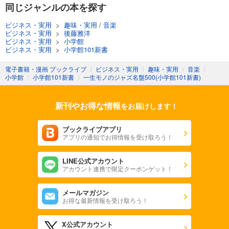
同じジャンルの本を探す
ビジネス・実用
>
趣味・実用
/
音楽
ビジネス・実用
>
後藤雅洋
ビジネス・実用
>
小学館
ビジネス・実用
>
小学館101新書
電子書籍・漫画 ブックライブ
〉
ビジネス・実用
〉
趣味・実用
〉
音楽
〉
小学館
〉
小学館101新書
〉
一生モノのジャズ名盤500(小学館101新書)
新刊やお得な情報
をお届けします！
ブックライブアプリ
アプリの通知でお得情報を受け取ろう！
LINE公式アカウント
アカウント連携で限定クーポンゲット！
メールマガジン
お得な最新情報を受け取ろう！
X公式アカウント