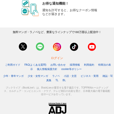
お得な通知機能！
通知を許可すると、お得なクーポン情報
などが届きます。
無料マンガ・ラノベなど、豊富なラインナップで188万冊以上配信中！
ログイン
ご利用ガイド
FAQ(よくある質問)
お問い合わせ
採用情報
利用規約
特商法の表
示
個人情報保護方針
cookie等ポリシー
少年・青年マンガ
少女・女性マンガ
ラノベ
小説・文芸
ビジネス・実用
雑誌・写
真集
TL
BL
ブックライブ（BookLive!）は、BookLiveが運営する電子書店です。TOPPANホールディング
ス、カルチュア・コンビニエンス・クラブ、テレビ朝日の出資を受け、日本最大級の電子書籍配
信サービスを行っています。