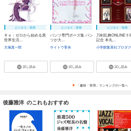
ビジネス・実用
ビジネス・実用
ビジネス・実用
Ｒｅ：ゼロから始める異
パンツ専門ポーズ集 パン
刀剣乱舞ONLINE十
世界生活...
ツが大...
記念 本丸...
大塚真一郎
サイトウ零央
試し読み
試し読み
試し読み
「趣味・実用」ランキングの一覧へ
後藤雅洋 のこれもおすすめ