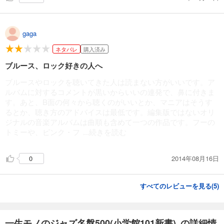
gaga
ネタバレ
購入済み
ブルース、ロック好きの人へ
ブルースやロックを聴いてきた人は読まない方がいいです。ア
ルバムに対するコメントが黒いからいいの連発で、鼻に付きま
す。あと、B面の何々から聴くのがいいとか、マニアはそうす
るとか、聴き方のアドバイスは最低です。編集版ではないオリ
ジナルの音楽アルバムは曲順も含めて一つの作品です。フーの
トミーや、ピンク・フ
...続きを読む
2014年08月16日
0
すべてのレビューを見る(
5
)
一生モノのジャズ名盤500(小学館101新書) の詳細情