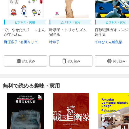
ビジネス・実用
ビジネス・実用
ビジネス・実用
で、やせたの？ ～まん
叶恭子・トリオリズム
百獣戦隊ガオレンジ
がでもわ...
完全版
超全集
野原広子
有田リリコ
叶恭子
てれびくん編集部
試し読み
試し読み
試し読み
無料で読める趣味・実用