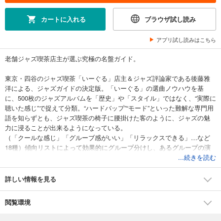
カートに入れる
ブラウザ試し読み
アプリ試し読みはこちら
老舗ジャズ喫茶店主が選ぶ究極の名盤ガイド。
東京・四谷のジャズ喫茶「いーぐる」店主＆ジャズ評論家である後藤雅
洋による、ジャズガイドの決定版。「いーぐる」の選曲ノウハウを基
に、500枚のジャズアルバムを「歴史」や「スタイル」ではなく、“実際に
聴いた感じ”で捉えて分類。“ハードバップ”“モード”といった難解な専門用
語を知らずとも、ジャズ喫茶の椅子に腰掛けた客のように、ジャズの魅
力に浸ることが出来るようになっている。
（「クールな感じ」「グルーブ感がいい」「リラックスできる」…など
18種）傾向リストによって効果的にグループ分けし、あるグループの演
奏が気に入ったら、そのグループの他のアルバムに“耳”を拡げていく、と
...続きを読む
いう方法をとる。
巻末に、著者インタビューと、アーチスト別索引、全アルバムデータ
詳しい情報を見る
（参加メンバー、レーベル、録音年）を収録。
閲覧環境