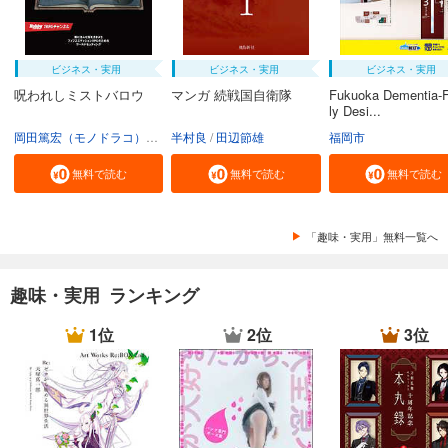
ビジネス・実用
ビジネス・実用
ビジネス・実用
呪われしミストバロウ
マンガ 続戦国自衛隊
Fukuoka Dementia-F
ly Desi...
岡田篤宏（モノドラコ）
宮﨑樹
半村良
田辺節雄
福岡市
無料で読む
無料で読む
無料で読む
「趣味・実用」無料一覧へ
趣味・実用 ランキング
1位
2位
3位