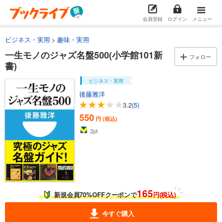
会員登録
ログイン
メニュー
ビジネス・実用
趣味・実用
一生モノのジャズ名盤500(小学館101新
フォロー
書)
ビジネス・実用
後藤雅洋
3.2
(5)
550
円 (税込)
2
pt
165
新規会員70%OFFクーポンで
円(税込)
今すぐ購入