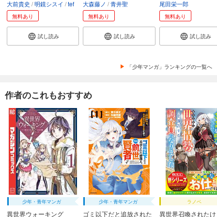
大前貴史
明鏡シスイ
tef
大森藤ノ
青井聖
尾田栄一郎
無料あり
無料あり
無料あり
試し読み
試し読み
試し読み
「少年マンガ」ランキングの一覧へ
作者のこれもおすすめ
少年・青年マンガ
少年・青年マンガ
ラノベ
異世界ウォーキング
ゴミ以下だと追放された
異世界召喚されたけ