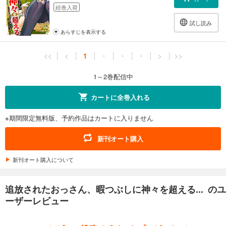
続巻入荷
試し読み
あらすじを表示する
<<
<
1
・
・
・
>
>>
1～2巻配信中
カートに全巻入れる
※期間限定無料版、予約作品はカートに入りません
新刊オート購入
新刊オート購入について
追放されたおっさん、暇つぶしに神々を超える... のユ
ーザーレビュー