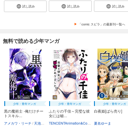
試し読み
試し読み
試し読み
「comic スピラ」の最新刊一覧へ
無料で読める少年マンガ
少年・青年マンガ
少年・青年マンガ
少年・青年マンガ
黒の魔術士 -俺だけチー
ふたりの千佳～完璧な彼
白夜姫[ばら売り]
トスキル...
女には秘...
アメカワ・リーチ
天池のぞむ
クリエイティブハウスポケット
TENCENTAnimation&Comics/XWING
夏名ゆーま