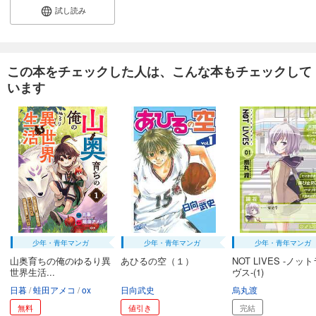
試し読み
この本をチェックした人は、こんな本もチェックして
います
少年・青年マンガ
少年・青年マンガ
少年・青年マンガ
山奥育ちの俺のゆるり異
あひるの空（１）
NOT LIVES -ノッ
世界生活...
ヴス-(1)
日暮
蛙田アメコ
ox
日向武史
烏丸渡
無料
値引き
完結