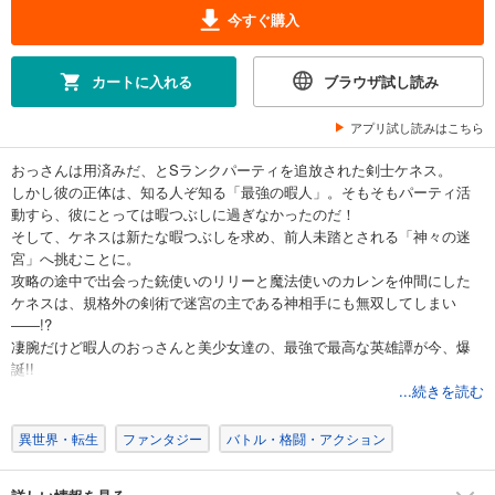
今すぐ購入
カートに入れる
ブラウザ試し読み
アプリ試し読みはこちら
おっさんは用済みだ、とSランクパーティを追放された剣士ケネス。
しかし彼の正体は、知る人ぞ知る「最強の暇人」。そもそもパーティ活
動すら、彼にとっては暇つぶしに過ぎなかったのだ！
そして、ケネスは新たな暇つぶしを求め、前人未踏とされる「神々の迷
宮」へ挑むことに。
攻略の途中で出会った銃使いのリリーと魔法使いのカレンを仲間にした
ケネスは、規格外の剣術で迷宮の主である神相手にも無双してしまい
――!?
凄腕だけど暇人のおっさんと美少女達の、最強で最高な英雄譚が今、爆
誕!!
...続きを読む
【※この作品は話売り「追放されたおっさん、暇つぶしに神々を超える～
神の加護を仲間の少女達に譲っていたら最強パーティが爆誕した件～」
異世界・転生
ファンタジー
バトル・格闘・アクション
の電子単行本版です】
【収録内容】