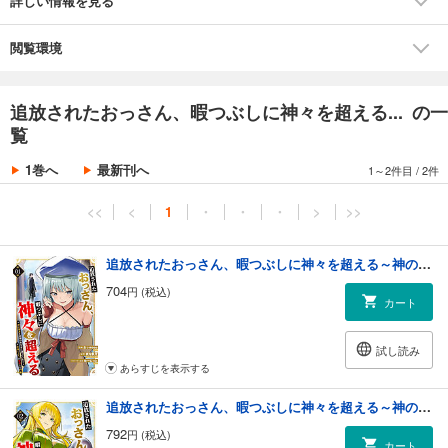
詳しい情報を見る
「追放されたおっさん、暇つぶしに神々を超える～神の加護を仲間の少
女達に譲っていたら最強パーティが爆誕した件～」第1話～第5話
閲覧環境
追放されたおっさん、暇つぶしに神々を超える... の一
覧
1巻へ
最新刊へ
1～2件目
/
2件
<<
<
1
・
・
・
>
>>
追放されたおっさん、暇つぶしに神々を超える～神の加護を仲間の少女達に譲っていたら最強パーティが爆誕した件～【電子単行本版】１
704
円 (税込)
カート
試し読み
あらすじを表示する
追放されたおっさん、暇つぶしに神々を超える～神の加護を仲間の少女達に譲っていたら最強パーティが爆誕した件～【電子単行本版】２
792
円 (税込)
カート