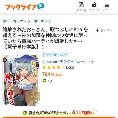
会員登録
ログイン
メニュー
少年・青年マンガ
少年マンガ
追放されたおっさん、暇つぶしに神々を
フォロー
超える～神の加護を仲間の少女達に譲っ
ていたら最強パーティが爆誕した件～
【電子単行本版】１
少年・青年マンガ
おっweee
/
夜分長文
/
ゆーにっと
4.0
(3)
704
円 (税込)
3
pt
211
新規会員70%OFFクーポンで
円(税込)