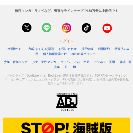
無料マンガ・ラノベなど、豊富なラインナップで188万冊以上配信中！
ログイン
ご利用ガイド
FAQ(よくある質問)
お問い合わせ
採用情報
利用規約
特商法の表
示
個人情報保護方針
cookie等ポリシー
少年・青年マンガ
少女・女性マンガ
ラノベ
小説・文芸
ビジネス・実用
雑誌・写
真集
TL
BL
ブックライブ（BookLive!）は、BookLiveが運営する電子書店です。TOPPANホールディング
ス、カルチュア・コンビニエンス・クラブ、テレビ朝日の出資を受け、日本最大級の電子書籍配
信サービスを行っています。