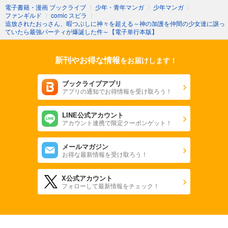
電子書籍・漫画 ブックライブ
〉
少年・青年マンガ
〉
少年マンガ
〉
ファンギルド
〉
comic スピラ
〉
追放されたおっさん、暇つぶしに神々を超える～神の加護を仲間の少女達に譲っ
ていたら最強パーティが爆誕した件～【電子単行本版】
新刊やお得な情報
をお届けします！
ブックライブアプリ
アプリの通知でお得情報を受け取ろう！
LINE公式アカウント
アカウント連携で限定クーポンゲット！
メールマガジン
お得な最新情報を受け取ろう！
X公式アカウント
フォローして最新情報をチェック！