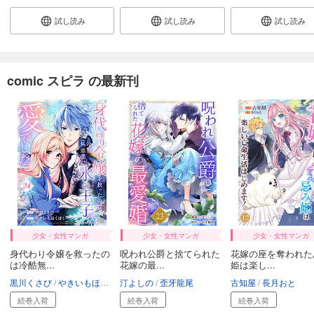
試し読み
試し読み
試し読み
comic スピラ の最新刊
少女・女性マンガ
少女・女性マンガ
少女・女性マンガ
身代わり令嬢を救ったの
呪われ公爵と捨てられた
花嫁の座を奪われた
は冷酷無...
花嫁の最...
姫は楽し...
黒川くさび
やきいもほくほく
汀よしの
歪牙龍尾
古知屋
長月おと
続巻入荷
続巻入荷
続巻入荷