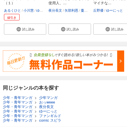
（１）
使用人、...
マイチな...
あるくひと
小川慧
ゆーにっと
夜分長文
矢部利恩
蔓木鋼音
丘野優
ゆーにっと
値引き
試し読み
試し読み
試し読み
同じジャンルの本を探す
少年・青年マンガ
>
少年マンガ
少年・青年マンガ
>
おっweee
少年・青年マンガ
>
夜分長文
少年・青年マンガ
>
ゆーにっと
少年・青年マンガ
>
ファンギルド
少年・青年マンガ
>
comic スピラ