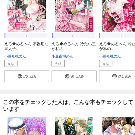
TL
TL
TL
えろ◆めるへん 不器用な
えろ◆めるへん 冷たい王
えろ◆めるへん 冷
皇太子...
が私の...
が私の...
小豆夜桃のん
小豆夜桃のん
小豆夜桃のん
完結
完結
完結
試し読み
試し読み
試し読み
この本をチェックした人は、こんな本もチェックして
います