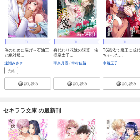
TL
TL
TL
俺のために喘げ～石油王
身代わり花嫁の誤算 俺
TS憑依で魔王に成
と絶対服...
様皇太子...
ちゃった...
速瀬みさき
宇奈月香
幸村佳苗
巾着玉子
完結
試し読み
試し読み
試し読み
セキララ文庫 の最新刊