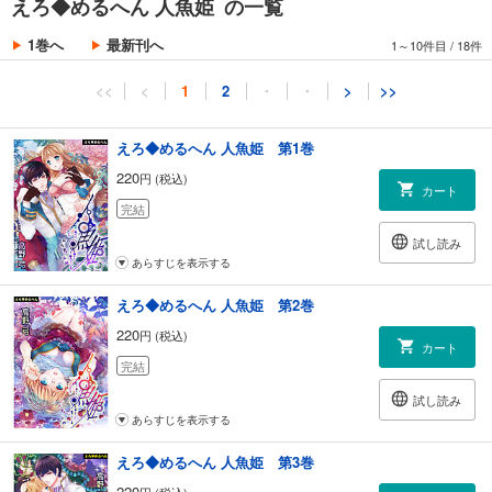
えろ◆めるへん 人魚姫 の一覧
1巻へ
最新刊へ
1～10件目
/
18件
<<
<
1
2
・
・
>
>>
えろ◆めるへん 人魚姫 第1巻
220
円 (税込)
カート
完結
試し読み
あらすじを表示する
えろ◆めるへん 人魚姫 第2巻
220
円 (税込)
カート
完結
試し読み
あらすじを表示する
えろ◆めるへん 人魚姫 第3巻
220
円 (税込)