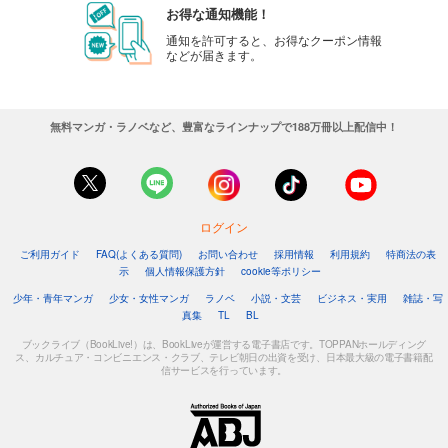
お得な通知機能！
通知を許可すると、お得なクーポン情報
などが届きます。
無料マンガ・ラノベなど、豊富なラインナップで188万冊以上配信中！
ログイン
ご利用ガイド
FAQ(よくある質問)
お問い合わせ
採用情報
利用規約
特商法の表
示
個人情報保護方針
cookie等ポリシー
少年・青年マンガ
少女・女性マンガ
ラノベ
小説・文芸
ビジネス・実用
雑誌・写
真集
TL
BL
ブックライブ（BookLive!）は、BookLiveが運営する電子書店です。TOPPANホールディング
ス、カルチュア・コンビニエンス・クラブ、テレビ朝日の出資を受け、日本最大級の電子書籍配
信サービスを行っています。