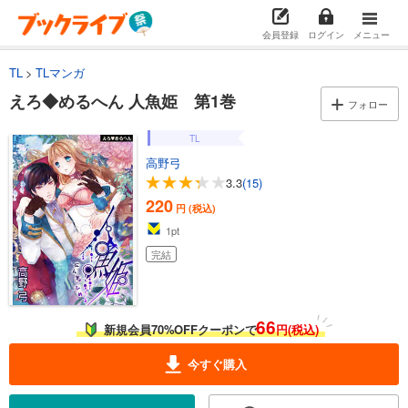
会員登録
ログイン
メニュー
TL
TLマンガ
えろ◆めるへん 人魚姫 第1巻
フォロー
TL
高野弓
3.3
(15)
220
円 (税込)
1
pt
完結
66
新規会員70%OFFクーポンで
円(税込)
今すぐ購入