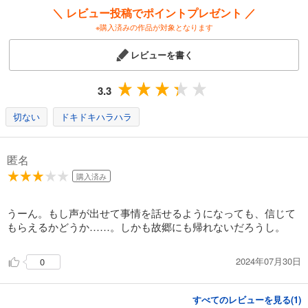
試し読み
＼ レビュー投稿でポイントプレゼント ／
あらすじを表示する
※購入済みの作品が対象となります
えろ◆めるへん 人魚姫 第13巻
レビューを書く
220
円 (税込)
カート
完結
3.3
試し読み
あらすじを表示する
切ない
ドキドキハラハラ
えろ◆めるへん 人魚姫 第14巻
220
匿名
円 (税込)
カート
購入済み
完結
試し読み
うーん。もし声が出せて事情を話せるようになっても、信じて
あらすじを表示する
もらえるかどうか……。しかも故郷にも帰れないだろうし。
えろ◆めるへん 人魚姫 第15巻
220
円 (税込)
2024年07月30日
0
カート
完結
試し読み
すべてのレビューを見る(
1
)