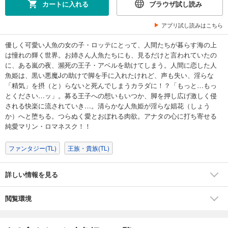
カートに入れる
ブラウザ試し読み
アプリ試し読みはこちら
優しく可愛い人魚の女の子・ロッテにとって、人間たちが暮らす海の上
は憧れの輝く世界。お姉さん人魚たちにも、見るだけと言われていたの
に、ある嵐の夜、瀕死の王子・アベルを助けてしまう。人間に恋した人
魚姫は、黒い悪魔Jの助けで脚を手に入れたけれど、声も失い、淫らな
「精気」を摂（と）らないと死んでしまうカラダに！？「もっと…もっ
とください…ッ」。募る王子への想いもいつか、脚を押し広げ激しく侵
される快楽に流されていき…。清らかな人魚姫が淫らな娼花（しょう
か）へと堕ちる。つらぬく愛とおぼれる肉欲。アナタの心に打ち寄せる
純愛マリン・ロマネスク！！
ファンタジー(TL)
王族・貴族(TL)
詳しい情報を見る
閲覧環境