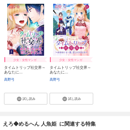
少女・女性マンガ
少女・女性マンガ
タイムトリップ社交界～
タイムトリップ社交界～
あなたに...
あなたに...
高野弓
高野弓
試し読み
試し読み
えろ◆めるへん 人魚姫 に関連する特集