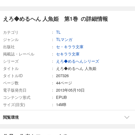
あらすじを表示する
えろ◆めるへん 人魚姫 第16巻
えろ◆めるへん 人魚姫 第1巻 の詳細情報
220
円 (税込)
カート
完結
カテゴリ
TL
試し読み
ジャンル
TLマンガ
あらすじを表示する
出版社
セ・キララ文庫
掲載誌・レーベル
セキララ文庫
えろ◆めるへん 人魚姫 第17巻
シリーズ
えろ◆めるへんシリーズ
220
円 (税込)
カート
タイトル
えろ◆めるへん 人魚姫
完結
タイトルID
207326
試し読み
ページ数
44ページ
あらすじを表示する
電子版発売日
2013年05月10日
コンテンツ形式
EPUB
えろ◆めるへん 人魚姫 第18巻
サイズ(目安)
14MB
220
円 (税込)
カート
完結
閲覧環境
試し読み
あらすじを表示する