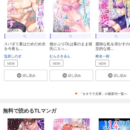
TL
TL
TL
スパダリ妻はだめだめ夫
猫かぶりOLは素のまま彼
臆病な私を溶かすの
を今夜も...
氏にエッ...
交的な彼...
塩原しのぎ
むらさきゑん
椎名一樹
NEW
NEW
NEW
試し読み
試し読み
試し読み
「セキララ文庫」の最新刊一覧へ
無料で読めるTLマンガ