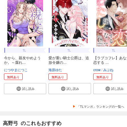
TL
TL
TL
今から、親友やめよう
愛が重い騎士公爵は、追
【ラブコフレ】あな
か。～腐れ...
放令嬢の...
恋する ...
につやまにつこ
海原ゆた
crow
みぶね
無料あり
無料あり
無料あり
試し読み
試し読み
試し読み
「TLマンガ」ランキングの一覧へ
高野弓 のこれもおすすめ