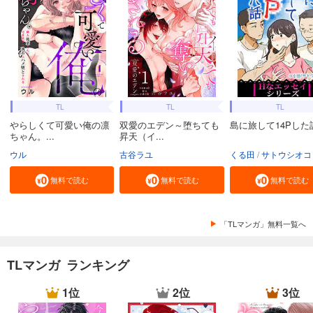
TL
TL
TL
やらしくて可愛い俺の凛
双愛のエデン～堕ちても
島に旅して14Pした
ちゃん。...
昇天（イ...
ウル
古谷ラユ
くる田
サトウシオコ
無料で読む
無料で読む
無料で読む
「TLマンガ」無料一覧へ
TLマンガ ランキング
1位
2位
3位