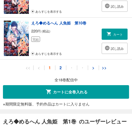
試し読み
あらすじを表示する
えろ◆めるへん 人魚姫 第10巻
220
円 (税込)
カート
完結
試し読み
あらすじを表示する
えろ◆めるへん 人魚姫 第11巻
<<
<
1
2
・
・
>
>>
220
円 (税込)
カート
全18巻配信中
完結
試し読み
カートに全巻入れる
あらすじを表示する
※期間限定無料版、予約作品はカートに入りません
えろ◆めるへん 人魚姫 第12巻
220
円 (税込)
カート
えろ◆めるへん 人魚姫 第1巻 のユーザーレビュー
完結