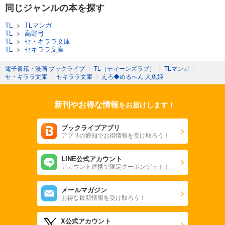
同じジャンルの本を探す
TL
>
TLマンガ
TL
>
高野弓
TL
>
セ・キララ文庫
TL
>
セキララ文庫
電子書籍・漫画 ブックライブ
〉
TL（ティーンズラブ）
〉
TLマンガ
〉
セ・キララ文庫
〉
セキララ文庫
〉
えろ◆めるへん 人魚姫
新刊やお得な情報
をお届けします！
ブックライブアプリ
アプリの通知でお得情報を受け取ろう！
LINE公式アカウント
アカウント連携で限定クーポンゲット！
メールマガジン
お得な最新情報を受け取ろう！
X公式アカウント