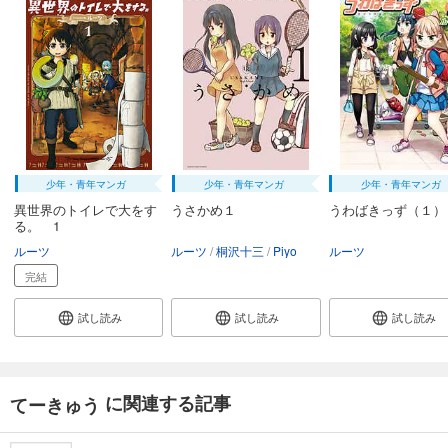
少年・青年マンガ
少年・青年マンガ
少年・青年マンガ
異世界のトイレで大をす
うさかめ１
うわばきっず（１）
る。 1
ルーツ
ルーツ
桐沢十三
Piyo
ルーツ
完結
試し読み
試し読み
試し読み
に関連する記事
てーきゅう