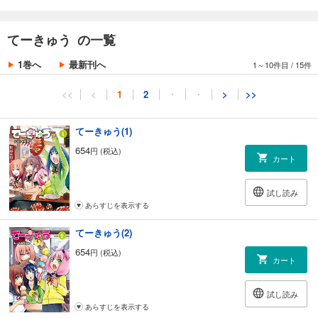
てーきゅう の一覧
1巻へ
最新刊へ
1～10件目
/
15件
<<
<
1
2
・
・
>
>>
てーきゅう(1)
654
円 (税込)
カート
試し読み
あらすじを表示する
てーきゅう(2)
654
円 (税込)
カート
試し読み
あらすじを表示する