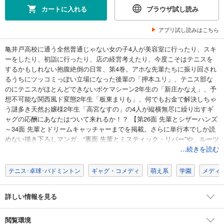
カートに入れる
ブラウザ試し読み
アプリ試し読みはこちら
亀井戸高校に通う全然普通じゃない女の子4人が美容室に行ったり、スキ
ーをしたり、初詣に行ったり、店の経営考えたり、今度こそはテニスを
するかもしれない抱腹絶倒の日常、第4巻。アホな先輩たちに振り回され
るうちにツッコミっぽい立場になった後輩の「押本ユリ」、テニス部な
のにテニスがほとんどできないボケマシーン2年生の「新庄かなえ」、予
想不可能な関西風ド変態2年生「板東まりも」、何でもお金で解決しちゃ
う謎多き天然お嬢様2年生「高宮なすの」の4人が縦横無尽に繰り出すギ
ャグの応酬にあなたはついて来れるか！？ 【第26面 先輩とシザーハンズ
～34面 先輩とドリームキャッチャーまでを掲載。さらに単行本でしか読
めない描き下ろしマンガ、“裏面 先輩とミスティック・リバー”や、ルーツ
自らが描いた、描き下ろしマンガも収録！】
...続きを読む
テニス･卓球･バドミントン
ギャグ・コメディ
萌え系
学園
メディ
詳しい情報を見る
閲覧環境