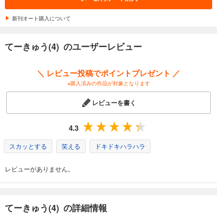
カート
新刊オート購入について
試し読み
あらすじを表示する
てーきゅう(4) のユーザーレビュー
てーきゅう(13)
660
円 (税込)
＼ レビュー投稿でポイントプレゼント ／
カート
※購入済みの作品が対象となります
試し読み
レビューを書く
あらすじを表示する
てーきゅう(14)
4.3
660
円 (税込)
カート
スカッとする
笑える
ドキドキハラハラ
試し読み
レビューがありません。
あらすじを表示する
てーきゅう(15)(完結)
660
円 (税込)
てーきゅう(4) の詳細情報
カート