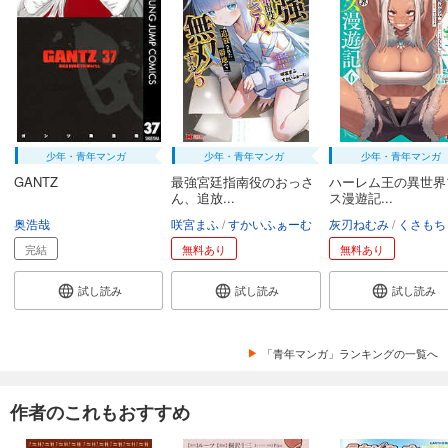
少年・青年マンガ
少年・青年マンガ
少年・青年マンガ
GANTZ
最強宮廷指南役のおっさ
ハーレム王の異世界
ん、追放...
ス漫遊記...
奥浩哉
咲宮まふ
すかいふぁーむ
灰刃ねむみ
くさもち
完結
無料あり
無料あり
試し読み
試し読み
試し読み
「青年マンガ」ランキングの一覧へ
作者のこれもおすすめ