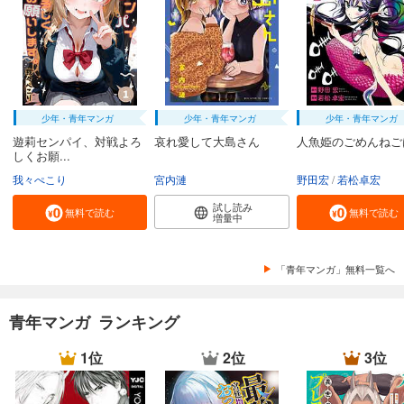
少年・青年マンガ
少年・青年マンガ
少年・青年マンガ
遊莉センパイ、対戦よろ
哀れ愛して大島さん
人魚姫のごめんねご
しくお願...
我々ぺこり
宮内漣
野田宏
若松卓宏
試し読み
無料で読む
無料で読む
増量中
「青年マンガ」無料一覧へ
青年マンガ ランキング
1位
2位
3位