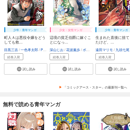
少年・青年マンガ
少女・女性マンガ
少年・青年マンガ
町人Ａは悪役令嬢をどう
辺境の貧乏伯爵に嫁ぐこ
生まれた直後に捨て
しても救...
とになっ...
たけど、...
目黒三吉
一色孝太郎
Parum
深山じお
花波薫歩
ボダックス
遠田マリモ
九頭七尾
続巻入荷
続巻入荷
続巻入荷
試し読み
試し読み
試し読み
「コミックアース・スター」の最新刊一覧へ
無料で読める青年マンガ