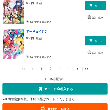
660
円 (税込)
カート
試し読み
あらすじを表示する
てーきゅう(10)
660
円 (税込)
カート
試し読み
あらすじを表示する
てーきゅう(11)
<<
<
1
2
・
・
>
>>
660
円 (税込)
カート
1～15巻配信中
試し読み
カートに全巻入れる
あらすじを表示する
※期間限定無料版、予約作品はカートに入りません
てーきゅう(12)
660
円 (税込)
新刊オート購入