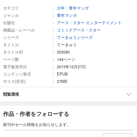
カテゴリ
少年・青年マンガ
試し読み
ジャンル
青年マンガ
あらすじを表示する
出版社
アース・スター エンターテイメント
掲載誌・レーベル
コミックアース・スター
シリーズ
てーきゅうシリーズ
タイトル
てーきゅう
タイトルID
203083
ページ数
144ページ
電子版発売日
2013年12月27日
コンテンツ形式
EPUB
サイズ(目安)
37MB
閲覧環境
作品・作者をフォローする
新刊やセール情報をお知らせします。