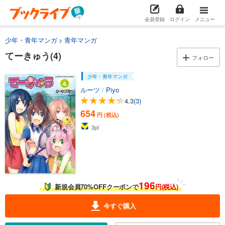
会員登録
ログイン
メニュー
少年・青年マンガ
青年マンガ
てーきゅう(4)
フォロー
少年・青年マンガ
ルーツ
/
Piyo
4.3
(3)
654
円 (税込)
3
pt
196
新規会員70%OFFクーポンで
円(税込)
今すぐ購入