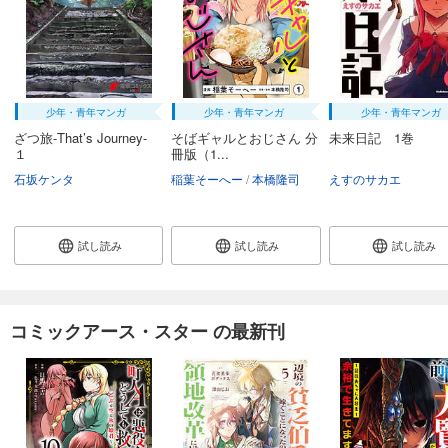
少年・青年マンガ
少年・青年マンガ
少年・青年マンガ
ざつ旅-That’s Journey-
そばギャルとおじさん 分
未来日記 1巻
１
冊版（1...
石坂ケンタ
稲葉そーへー
本橋隆司
えすのサカエ
試し読み
試し読み
試し読み
コミックアース・スター の最新刊