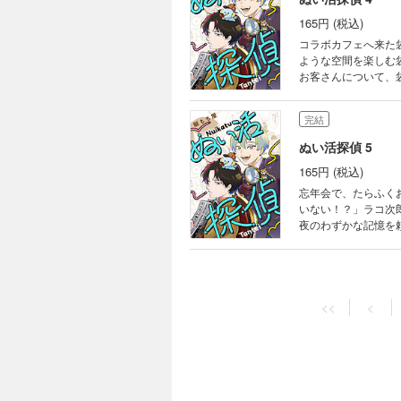
165円 (税込)
コラボカフェへ来た
ような空間を楽しむ
お客さんについて、
完結
ぬい活探偵 5
165円 (税込)
忘年会で、たらふく
いない！？」ラコ次
夜のわずかな記憶を
<<
<