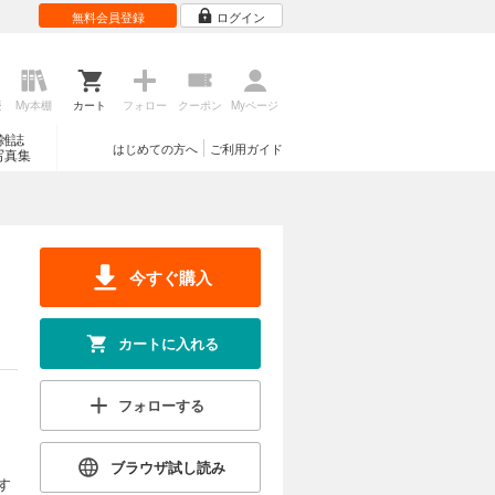
無料会員登録
ログイン
歴
My本棚
カート
フォロー
クーポン
Myページ
雑誌
はじめての方へ
ご利用ガイド
写真集
今すぐ購入
カートに入れる
フォローする
ブラウザ試し読み
す