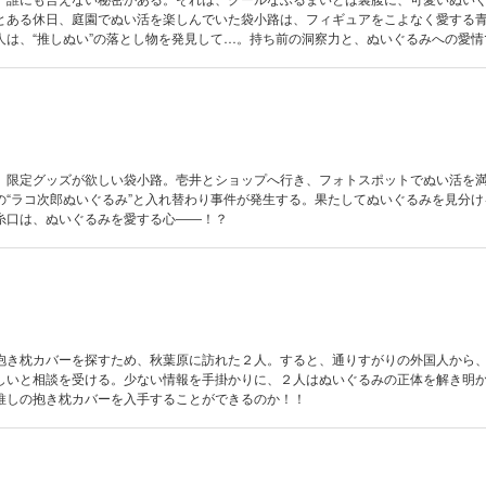
とある休日、庭園でぬい活を楽しんでいた袋小路は、フィギュアをこよなく愛する
人は、“推しぬい”の落とし物を発見して…。持ち前の洞察力と、ぬいぐるみへの愛情
、限定グッズが欲しい袋小路。壱井とショップへ行き、フォトスポットでぬい活を
の“ラコ次郎ぬいぐるみ”と入れ替わり事件が発生する。果たしてぬいぐるみを見分け
糸口は、ぬいぐるみを愛する心――！？
抱き枕カバーを探すため、秋葉原に訪れた２人。すると、通りすがりの外国人から
しいと相談を受ける。少ない情報を手掛かりに、２人はぬいぐるみの正体を解き明
推しの抱き枕カバーを入手することができるのか！！