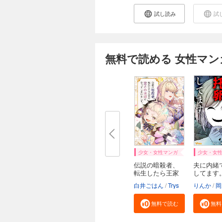
試し読み
試
無料で読める 女性マン
少女・女性マンガ
少女・女
伝説の暗殺者、
夫に内緒
転生したら王家
してます
の...
白井ごはん
Trys
りんか
岡
無料で読む
無料