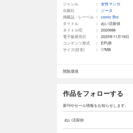
ジャンル
：
女性マンガ
出版社
：
ジータ
掲載誌・レーベル
：
comic Bro
タイトル
：
ぬい活探偵
タイトルID
：
2020688
電子版発売日
：
2025年11月19日
コンテンツ形式
：
EPUB
サイズ(目安)
：
17MB
閲覧環境
作品をフォローする
新刊やセール情報をお知らせします。
ぬい活探偵