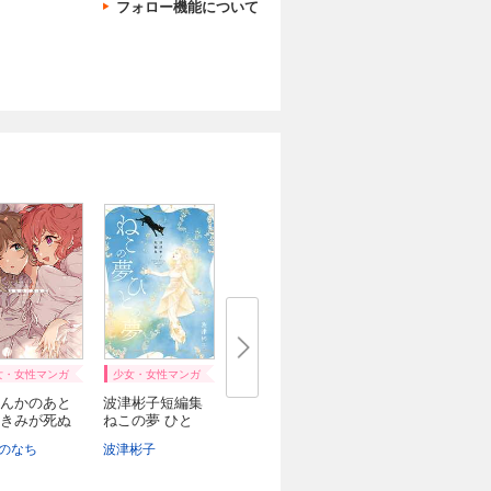
フォロー機能について
女・女性マンガ
少女・女性マンガ
んかのあと
波津彬子短編集
きみが死ぬ
ねこの夢 ひと
の...
のなち
波津彬子