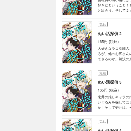
好きだということ！
と出会う。そして２
と事件を解決！！
完結
ぬい活探偵 2
165円 (税込)
大好きなラコ次郎の
ろが、他のお客さん
できるのか。解決の
完結
ぬい活探偵 3
165円 (税込)
壱井の推しキャラの
いぐるみを探してほ
か！そして壱井は、
完結
ぬい活探偵 4