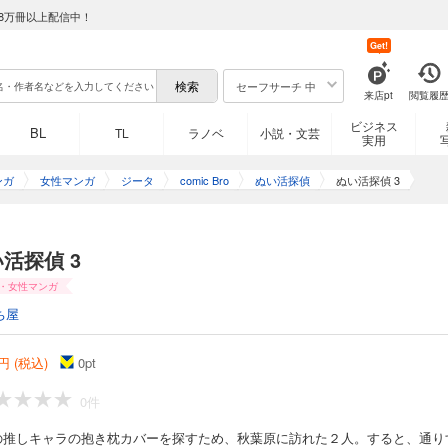
8万冊以上配信中！
Get!
セーフサーチ 中
来店pt
閲覧履
ビジネス
BL
TL
ラノベ
小説・文芸
実用
ンガ
女性マンガ
ジータ
comic Bro
ぬい活探偵
ぬい活探偵 3
活探偵 3
・女性マンガ
ち屋
円 (税込)
0
pt
0件
の推しキャラの抱き枕カバーを探すため、秋葉原に訪れた２人。すると、通り