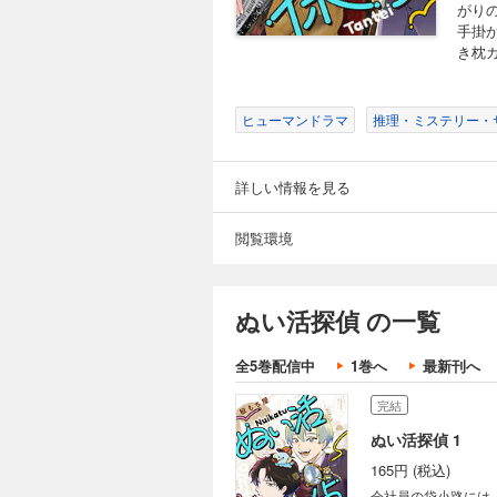
がり
手掛
き枕
ヒューマンドラマ
推理・ミステリー・
詳しい情報を見る
閲覧環境
ぬい活探偵 の一覧
全5巻配信中
1巻へ
最新刊へ
完結
ぬい活探偵 1
165円 (税込)
会社員の袋小路には