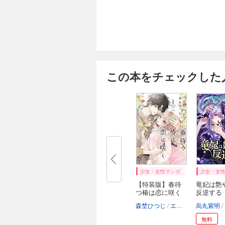
この本をチェックした
少女・女性マンガ
少女・女
【特装版】春待
竜妃は艶
つ椿は恋に咲く
反逆する
（...
ヨ...
森埜ひつじ
エトワール編集部
烏丸紫明
無料