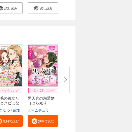
試し読み
試し読み
女・女性マンガ
少女・女性マンガ
毛の役立た
黒天狗の溺愛婚
とクビにな
［ばら売り］
こなつ
糸加
五里ムチュウ
無料で読む
無料で読む