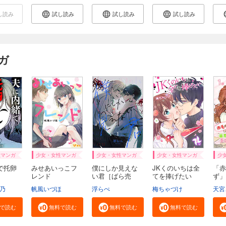
し読み
試し読み
試し読み
試し読み
ガ
性マンガ
少女・女性マンガ
少女・女性マンガ
少女・女性マンガ
少
で托卵
みせあいっこフ
僕にしか見えな
JKくのいちは全
「赤
。
レンド
い君［ばら売
てを捧げたい
ず」
り］
[ば...
っ...
乃
帆風いづほ
浮らぺ
梅ちゃづけ
天宮
で読む
無料で読む
無料で読む
無料で読む