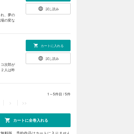
試し読み
され、夢の
職場の変な
カートに入れる
試し読み
ラコ次郎が
、２人は昨
1～5件目
/
5件
>
>>
カートに全巻入れる
定無料版、予約作品はカートに入りません