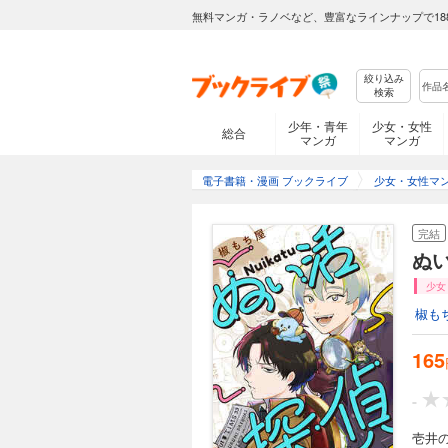
無料マンガ・ラノベなど、豊富なラインナップで18
絞り込み
検索
少年・青年
少女・女性
総合
マンガ
マンガ
電子書籍・漫画 ブックライブ
少女・女性マ
完結
ぬい
少女
椒も
165
-
壱井