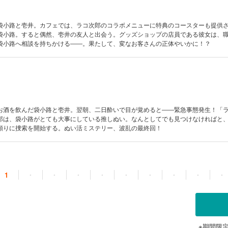
袋小路と壱井。カフェでは、ラコ次郎のコラボメニューに特典のコースターも提供
袋小路。すると偶然、壱井の友人と出会う。グッズショップの店員である彼女は、
袋小路へ相談を持ちかける――。果たして、変なお客さんの正体やいかに！？
お酒を飲んだ袋小路と壱井。翌朝、二日酔いで目が覚めると――緊急事態発生！「
郎は、袋小路がとても大事にしている推しぬい。なんとしてでも見つけなければと
頼りに捜索を開始する。ぬい活ミステリー、波乱の最終回！
1
・
・
・
・
・
・
・
・
・
※期間限