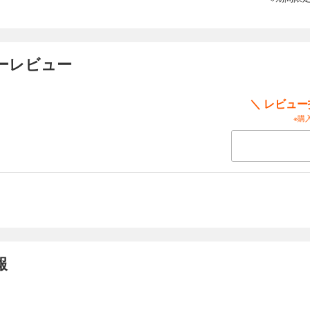
ザーレビュー
＼ レビュ
※購
報