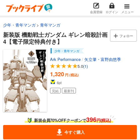
会員登録
ログイン
メニュー
少年・青年マンガ
青年マンガ
新装版 機動戦士ガンダム ギレン暗殺計画
フォロー
4【電子限定特典付き】
少年・青年マンガ
Ark Performance
/
矢立肇・富野由悠季
5.0
(1)
1,320
円 (税込)
6
pt
完結
最新刊
396
新規会員70%OFFクーポンで
円(税込)
今すぐ購入