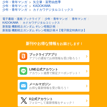
少年・青年マンガ
>
矢立肇・富野由悠季
少年・青年マンガ
>
KADOKAWA
少年・青年マンガ
>
カドカワデジタルコミックス
電子書籍・漫画 ブックライブ
〉
少年・青年マンガ
〉
青年マンガ
〉
KADOKAWA
〉
カドカワデジタルコミックス
〉
新装版 機動戦士ガンダム ギレン暗殺計画
〉
新装版 機動戦士ガンダム ギレン暗殺計画 4【電子限定特典付き】
新刊やお得な情報
をお届けします！
ブックライブアプリ
アプリの通知でお得情報を受け取ろう！
LINE公式アカウント
アカウント連携で限定クーポンゲット！
メールマガジン
お得な最新情報を受け取ろう！
X公式アカウント
フォローして最新情報をチェック！