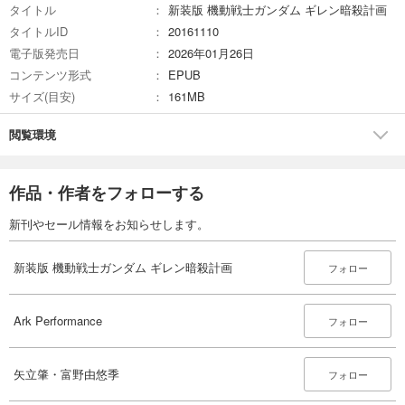
タイトル
新装版 機動戦士ガンダム ギレン暗殺計画
タイトルID
20161110
電子版発売日
2026年01月26日
コンテンツ形式
EPUB
サイズ(目安)
161MB
閲覧環境
作品・作者をフォローする
新刊やセール情報をお知らせします。
新装版 機動戦士ガンダム ギレン暗殺計画
フォロー
Ark Performance
フォロー
矢立肇・富野由悠季
フォロー