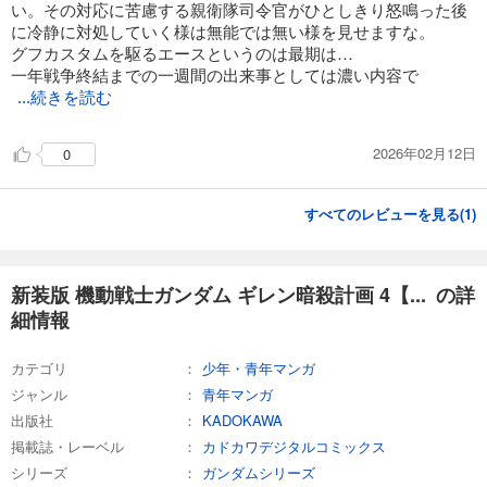
い。その対応に苦慮する親衛隊司令官がひとしきり怒鳴った後
に冷静に対処していく様は無能では無い様を見せますな。
グフカスタムを駆るエースというのは最期は…
一年戦争終結までの一週間の出来事としては濃い内容で
...続きを読む
2026年02月12日
0
すべてのレビューを見る(
1
)
新装版 機動戦士ガンダム ギレン暗殺計画 4【... の詳
細情報
カテゴリ
少年・青年マンガ
ジャンル
青年マンガ
出版社
KADOKAWA
掲載誌・レーベル
カドカワデジタルコミックス
シリーズ
ガンダムシリーズ