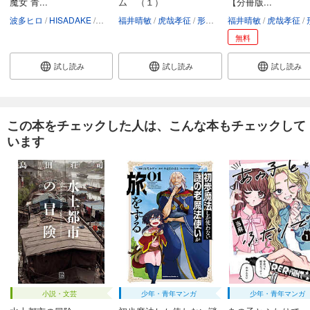
魔女 青...
ム （１）
【分冊版...
波多ヒロ
HISADAKE
矢立肇・富野由悠季
福井晴敏
虎哉孝征
形部一平
福井晴敏
矢立肇・富野由悠
虎哉孝征
形
無料
試し読み
試し読み
試し読み
この本をチェックした人は、こんな本もチェックして
います
小説・文芸
少年・青年マンガ
少年・青年マンガ