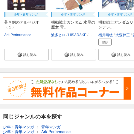
少年・青年マンガ
少年・青年マンガ
少年・青年マンガ
蒼き鋼のアルペジオ
機動戦士ガンダム 水星の
機動戦士ガンダムＵ
（１）
魔女 青...
ンデシ...
Ark Performance
波多ヒロ
HISADAKE
矢立肇・富野由悠季
福井晴敏
大森倖三
安
完結
試し読み
試し読み
試し読み
同じジャンルの本を探す
少年・青年マンガ
>
青年マンガ
少年・青年マンガ
>
Ark Performance