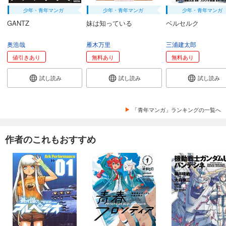
少年・青年マンガ
少年・青年マンガ
少年・青年マンガ
GANTZ
妹は知っている
ベルセルク
奥浩哉
雁木万里
三浦建太郎
値引きあり
無料あり
無料あり
試し読み
試し読み
試し読み
「青年マンガ」ランキングの一覧へ
作者のこれもおすすめ