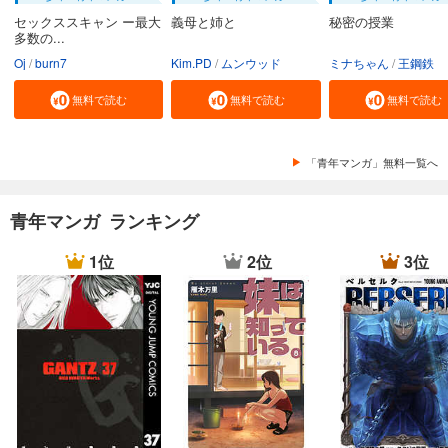
セックススキャン ー最大
義母と姉と
秘密の授業
多数の...
Oj
burn7
Kim.PD
ムンウッド
ミナちゃん
王鋼鉄
無料で読む
無料で読む
無料で読む
「青年マンガ」無料一覧へ
青年マンガ ランキング
1位
2位
3位