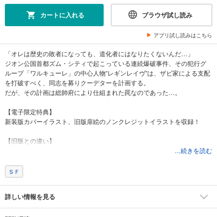
カートに入れる
ブラウザ試し読み
アプリ試し読みはこちら
「オレは歴史の敗者になっても、道化者にはなりたくないんだ…」
ジオン公国首都ズム・シティで起こっている連続爆破事件、その犯行グ
ループ「ワルキューレ」の中心人物”レギンレイヴ”は、ザビ家による支配
を打破すべく、同志を募りクーデターを計画する。
だが、その計画は総帥府により仕組まれた罠なのであった…。
【電子限定特典】
新装版カバーイラスト、旧版扉絵のノンクレジットイラストを収録！
【旧版との違い】
新装丁で豪華に登場！
...続きを読む
雑誌連載時のカラーページを完全再現！
ＳＦ
詳しい情報を見る