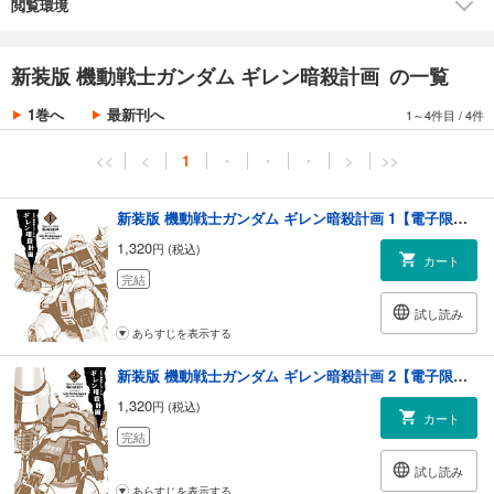
閲覧環境
新装版 機動戦士ガンダム ギレン暗殺計画 の一覧
1巻へ
最新刊へ
1～4件目
/
4件
<<
<
1
・
・
・
>
>>
新装版 機動戦士ガンダム ギレン暗殺計画 1【電子限定特典付き】
1,320
円 (税込)
カート
完結
試し読み
あらすじを表示する
新装版 機動戦士ガンダム ギレン暗殺計画 2【電子限定特典付き】
1,320
円 (税込)
カート
完結
試し読み
あらすじを表示する