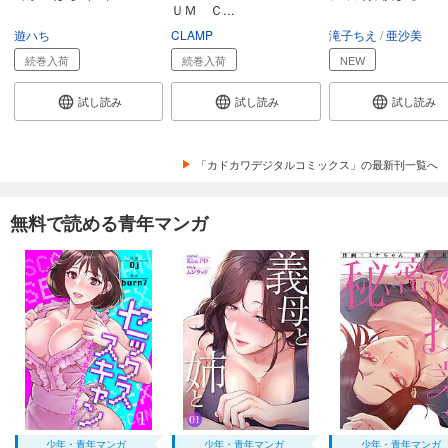
ＵＭ Ｃ...
遊ハち
CLAMP
滝子ちえ
亜沙美
続巻入荷
続巻入荷
NEW
試し読み
試し読み
試し読み
「カドカワデジタルコミックス」の最新刊一覧へ
無料で読める青年マンガ
少年・青年マンガ
少年・青年マンガ
少年・青年マンガ