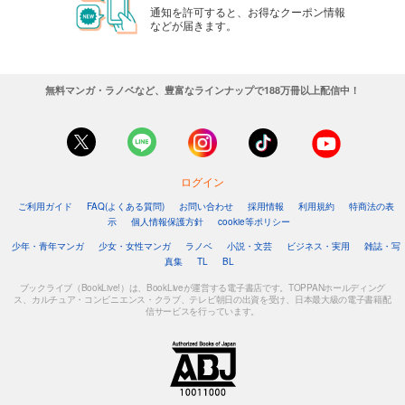
通知を許可すると、お得なクーポン情報
などが届きます。
無料マンガ・ラノベなど、豊富なラインナップで188万冊以上配信中！
ログイン
ご利用ガイド
FAQ(よくある質問)
お問い合わせ
採用情報
利用規約
特商法の表
示
個人情報保護方針
cookie等ポリシー
少年・青年マンガ
少女・女性マンガ
ラノベ
小説・文芸
ビジネス・実用
雑誌・写
真集
TL
BL
ブックライブ（BookLive!）は、BookLiveが運営する電子書店です。TOPPANホールディング
ス、カルチュア・コンビニエンス・クラブ、テレビ朝日の出資を受け、日本最大級の電子書籍配
信サービスを行っています。