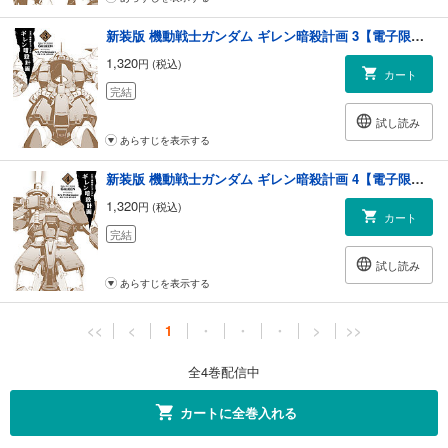
新装版 機動戦士ガンダム ギレン暗殺計画 3【電子限定特典付き】
1,320
円 (税込)
カート
完結
試し読み
あらすじを表示する
新装版 機動戦士ガンダム ギレン暗殺計画 4【電子限定特典付き】
1,320
円 (税込)
カート
完結
試し読み
あらすじを表示する
<<
<
1
・
・
・
>
>>
全4巻配信中
カートに全巻入れる