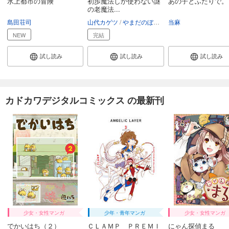
水上都市の冒険
初歩魔法しか使わない謎
あの子とふたりで。 
の老魔法...
島田荘司
山代カゲツ
やまだのぼる
にじまあるく
当麻
NEW
完結
試し読み
試し読み
試し読み
カドカワデジタルコミックス の最新刊
少女・女性マンガ
少年・青年マンガ
少女・女性マンガ
でかいはち（２）
ＣＬＡＭＰ ＰＲＥＭＩ
にゃん探偵まる