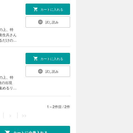
カートに入れる
試し読み
いるだけの凡
。愛嬌たっ
し、世界を
くる？龍神
カートに入れる
から成り上
試し読み
集めるリシ
事態は一
ク）不在の
、数の脅威
1～2件目
/
2件
026 Nao
>
>>
カートに全巻入れる