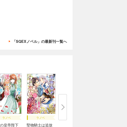
「SQEXノベル」の最新刊一覧へ
ラノベ
ラノベ
の皇帝陛下
堅物騎士は追放