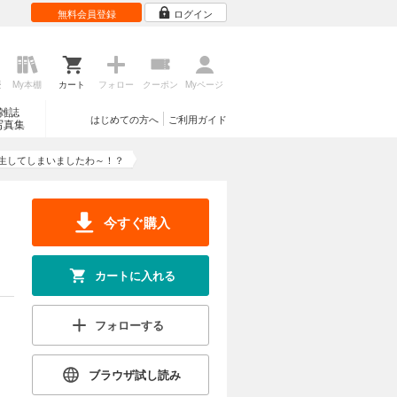
無料会員登録
ログイン
歴
My本棚
カート
フォロー
クーポン
Myページ
雑誌
はじめての方へ
ご利用ガイド
写真集
生してしまいましたわ～！？
今すぐ購入
カートに入れる
フォローする
ブラウザ試し読み