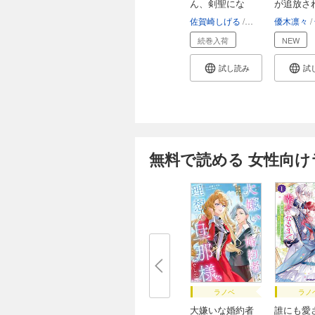
ん、剣聖にな
が追放さ
る ...
境...
佐賀崎しげる
鍋島テツヒロ
優木凛々
続巻入荷
NEW
試し読み
試
無料で読める 女性向
ラノベ
ラノ
大嫌いな婚約者
誰にも愛