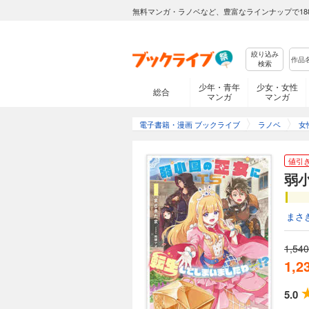
無料マンガ・ラノベなど、豊富なラインナップで18
絞り込み
検索
少年・青年
少女・女性
総合
マンガ
マンガ
電子書籍・漫画 ブックライブ
ラノベ
女
値引
弱
まさ
1,540
1,2
5.0