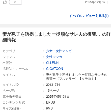
2025年12月07日
0
妻が息子を誘拐しましたー従順なサレ夫の復讐ー【フルカラー】【タテヨミ】(16)
78
円 (税込)
カート
すべてのレビューを見る(
1
)
完結
試し読み
あらすじを表示する
妻が息子を誘拐しましたー従順なサレ夫の復讐... の詳
妻が息子を誘拐しましたー従順なサレ夫の復讐ー【フルカラー】【タテヨミ】(17)
細情報
78
円 (税込)
カート
カテゴリ
少女・女性マンガ
完結
ジャンル
女性マンガ
試し読み
出版社
CLLENN
あらすじを表示する
掲載誌・レーベル
GIGATOON
妻が息子を誘拐しましたー従順なサレ夫の復讐ー【フルカラー】【タテヨミ】(18)
タイトル
妻が息子を誘拐しましたー従順なサレ夫の
復讐ー【フルカラー】【タテヨミ】
78
円 (税込)
カート
タイトルID
20131734
完結
ページ数
15ページ
試し読み
電子版発売日
2025年05月31日
あらすじを表示する
コンテンツ形式
EPUB
サイズ(目安)
9MB
妻が息子を誘拐しましたー従順なサレ夫の復讐ー【フルカラー】【タテヨミ】(19)