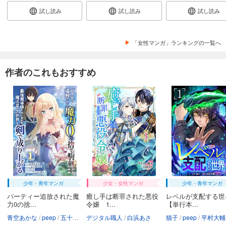
試し読み
試し読み
試し読み
妻が息子を誘拐しましたー従順なサレ夫の復讐ー【フルカラー】【タテヨミ】(35)
78
円 (税込)
カート
「女性マンガ」ランキングの一覧へ
完結
試し読み
作者のこれもおすすめ
あらすじを表示する
少年・青年マンガ
少女・女性マンガ
少年・青年マンガ
パーティー追放された魔
癒し手は断罪された悪役
レベルが支配する世
力0の捨...
令嬢 1...
【単行本...
青空あかな
peep
五十嵐真緒
デジタル職人
ウィト・泉野将大
白浜あさ
デジタル職人
猫子
peep
taskey STUD
平村大輔