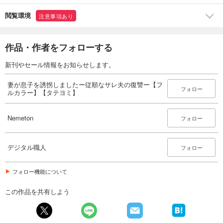
78
円 (税込)
カート
閲覧環境
注意事項あり
完結
試し読み
作品・作者をフォローする
あらすじを表示する
新刊やセール情報をお知らせします。
妻が息子を誘拐しましたー従順なサレ夫の復讐ー【フルカラー】【タテヨミ】(20)
78
円 (税込)
妻が息子を誘拐しましたー従順なサレ夫の復讐ー【フ
カート
フォロー
ルカラー】【タテヨミ】
完結
試し読み
Nemeton
フォロー
あらすじを表示する
妻が息子を誘拐しましたー従順なサレ夫の復讐ー【フルカラー】【タテヨミ】(21)
デジタル職人
フォロー
78
円 (税込)
カート
完結
フォロー機能について
試し読み
あらすじを表示する
この作品を共有しよう
妻が息子を誘拐しましたー従順なサレ夫の復讐ー【フルカラー】【タテヨミ】(22)
78
円 (税込)