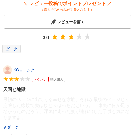
＼ レビュー投稿でポイントプレゼント ／
妻が息子を誘拐しましたー従順なサレ夫の復讐ー【フルカラー】【タテヨミ】(13)
※購入済みの作品が対象となります
78
円 (税込)
カート
レビューを書く
完結
試し読み
3.0
あらすじを表示する
ダーク
妻が息子を誘拐しましたー従順なサレ夫の復讐ー【フルカラー】【タテヨミ】(14)
78
円 (税込)
カート
完結
KGヨロシク
試し読み
ネタバレ
購入済み
あらすじを表示する
天国と地獄
妻が息子を誘拐しましたー従順なサレ夫の復讐ー【フルカラー】【タテヨミ】(15)
最初のページに出てくる幸せな家族、それが最後のページじゃ
78
円 (税込)
崩壊した家族で夫はひとりぼっちだという。一体夫に何が足ら
カート
なかったのだろう、浮気に走った妻が連れ出した子供も気にな
完結
りますよ。
試し読み
あらすじを表示する
＃ダーク