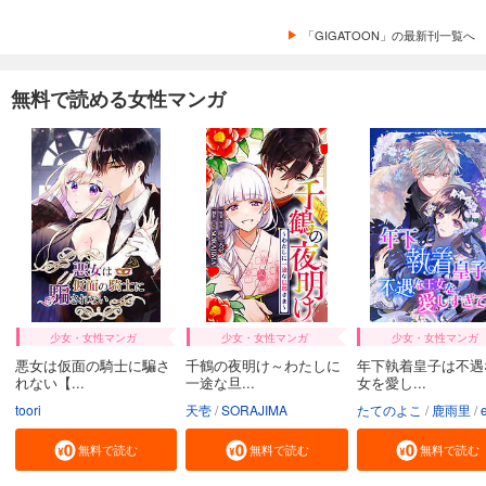
試し読み
「GIGATOON」の最新刊一覧へ
あらすじを表示する
妻が息子を誘拐しましたー従順なサレ夫の復讐ー【フルカラー】【タテヨミ】(29)
無料で読める女性マンガ
78
円 (税込)
カート
完結
試し読み
あらすじを表示する
妻が息子を誘拐しましたー従順なサレ夫の復讐ー【フルカラー】【タテヨミ】(30)
78
円 (税込)
カート
完結
試し読み
少女・女性マンガ
少女・女性マンガ
少女・女性マンガ
あらすじを表示する
悪女は仮面の騎士に騙さ
千鶴の夜明け～わたしに
年下執着皇子は不遇
れない【...
一途な旦...
女を愛し...
妻が息子を誘拐しましたー従順なサレ夫の復讐ー【フルカラー】【タテヨミ】(31)
toori
天壱
SORAJIMA
たてのよこ
鹿雨里
en-d
78
円 (税込)
カート
無料で読む
無料で読む
無料で読む
完結