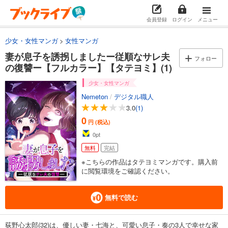
会員登録
ログイン
メニュー
少女・女性マンガ
女性マンガ
妻が息子を誘拐しましたー従順なサレ夫
フォロー
の復讐ー【フルカラー】【タテヨミ】(1)
少女・女性マンガ
Nemeton
/
デジタル職人
3.0
(1)
0
円 (税込)
0
pt
無料
完結
※こちらの作品はタテヨミマンガです。購入前
に閲覧環境をご確認ください。
無料で読む
荻野心太郎(32)は、優しい妻・七海と、可愛い息子・奏の3人で幸せな家