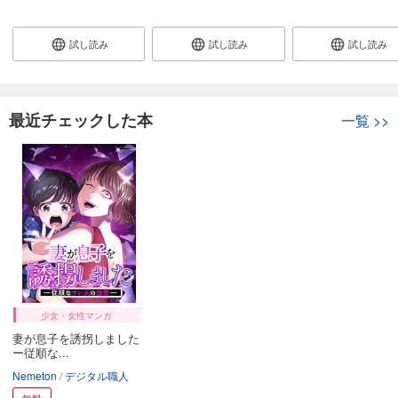
試し読み
試し読み
試し読み
最近チェックした本
一覧
>>
少女・女性マンガ
妻が息子を誘拐しました
ー従順な...
Nemeton
デジタル職人
無料