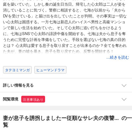
庭を築いていた。しかし奏の誕生日当日。帰宅した心太郎は二人が姿を
消していることに気づく。警察に相談すると、七海が以前から「夫から
DVを受けている」と届け出を出していたことが判明。その事実は一切な
い心太郎は困惑する。一方七海は新恋人のハイスペ男性と高級マンショ
ンで新しい生活を始めていた。そして心太郎に追い打ちをかけるよう
に、七海はSNSで心太郎の誹謗中傷を開始する。七海は夫から息子を奪
うために完璧な計画を準備をしていた。手段を選ばない七海の真の目的
とは？ 心太郎は愛する息子を取り戻すことが出来るのか？全てを奪われ
た夫が、妻の嘘を暴き、息子を取り戻すため、反撃を開始する！
...続きを読む
タテヨミマンガ
ヒューマンドラマ
詳しい情報を見る
閲覧環境
注意事項あり
妻が息子を誘拐しましたー従順なサレ夫の復讐... の一
覧