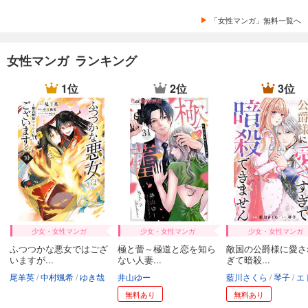
試し読み
あらすじを表示する
「女性マンガ」無料一覧へ
妻が息子を誘拐しましたー従順なサレ夫の復讐ー【フルカラー】【タテヨミ】(32)
78
女性マンガ ランキング
円 (税込)
カート
完結
1位
2位
3位
試し読み
あらすじを表示する
妻が息子を誘拐しましたー従順なサレ夫の復讐ー【フルカラー】【タテヨミ】(33)
78
円 (税込)
カート
完結
試し読み
あらすじを表示する
少女・女性マンガ
少女・女性マンガ
少女・女性マンガ
妻が息子を誘拐しましたー従順なサレ夫の復讐ー【フルカラー】【タテヨミ】(34)
ふつつかな悪女ではござ
極と蕾～極道と恋を知ら
敵国の公爵様に愛さ
78
円 (税込)
いますが...
ない人妻...
ぎて暗殺...
カート
完結
尾羊英
中村颯希
ゆき哉
井山ゆー
藍川さくら
琴子
エトワール
無料あり
無料あり
試し読み
あらすじを表示する