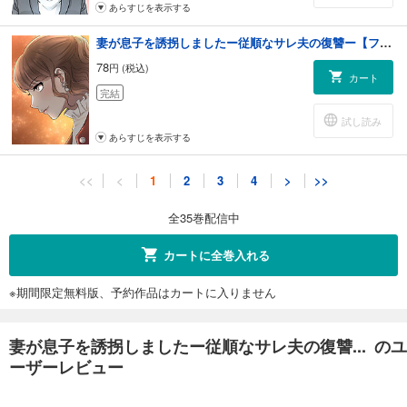
あらすじを表示する
妻が息子を誘拐しましたー従順なサレ夫の復讐ー【フルカラー】【タテヨミ】(10)
78
円 (税込)
カート
完結
試し読み
あらすじを表示する
妻が息子を誘拐しましたー従順なサレ夫の復讐ー【フルカラー】【タテヨミ】(11)
<<
<
1
2
3
4
>
>>
78
円 (税込)
カート
全35巻配信中
完結
試し読み
カートに全巻入れる
あらすじを表示する
※期間限定無料版、予約作品はカートに入りません
妻が息子を誘拐しましたー従順なサレ夫の復讐ー【フルカラー】【タテヨミ】(12)
78
円 (税込)
カート
妻が息子を誘拐しましたー従順なサレ夫の復讐... のユ
完結
ーザーレビュー
試し読み
あらすじを表示する