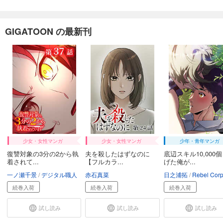
完結
試し読み
あらすじを表示する
GIGATOON の最新刊
妻が息子を誘拐しましたー従順なサレ夫の復讐ー【フルカラー】【タテヨミ】(26)
78
円 (税込)
カート
完結
試し読み
あらすじを表示する
妻が息子を誘拐しましたー従順なサレ夫の復讐ー【フルカラー】【タテヨミ】(27)
78
円 (税込)
カート
少女・女性マンガ
少女・女性マンガ
少年・青年マンガ
完結
復讐対象の3分の2から執
夫を殺したはずなのに
底辺スキル10,000
着されて...
【フルカラ...
げた俺が...
試し読み
あらすじを表示する
一ノ瀬千景
デジタル職人
赤石真菜
日之浦拓
Rebel Corporation
続巻入荷
続巻入荷
続巻入荷
妻が息子を誘拐しましたー従順なサレ夫の復讐ー【フルカラー】【タテヨミ】(28)
78
円 (税込)
試し読み
試し読み
試し読み
カート
完結