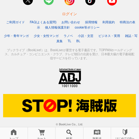
ログイン
ご利用ガイド
FAQ(よくある質問)
お問い合わせ
採用情報
利用規約
特商法の表
示
個人情報保護方針
cookie等ポリシー
少年・青年マンガ
少女・女性マンガ
ラノベ
小説・文芸
ビジネス・実用
雑誌・写
真集
TL
BL
ブックライブ（BookLive!）は、BookLiveが運営する電子書店です。TOPPANホールディング
ス、カルチュア・コンビニエンス・クラブ、テレビ朝日の出資を受け、日本最大級の電子書籍配
信サービスを行っています。
© BookLive Co., Ltd.
トップ
カート
検索
無料本
はじめての方へ