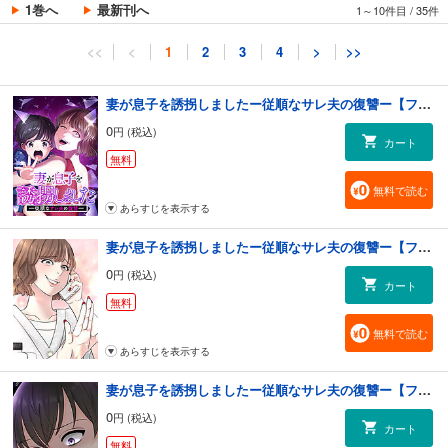
1巻へ
最新刊へ
1～10件目
/
35件
<<
<
1
2
3
4
>
>>
妻が息子を誘拐しましたー従順なサレ夫の復讐ー【フルカラー】【タテヨミ】(1)
0
円 (税込)
カート
無料
無料で読む
あらすじを表示する
妻が息子を誘拐しましたー従順なサレ夫の復讐ー【フルカラー】【タテヨミ】(2)
0
円 (税込)
カート
無料
無料で読む
あらすじを表示する
妻が息子を誘拐しましたー従順なサレ夫の復讐ー【フルカラー】【タテヨミ】(3)
0
円 (税込)
カート
無料