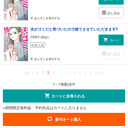
試し読み
あらすじを表示する
夫がゴミだと気づいたので捨てさせていただきます7
154
円 (税込)
カート
続巻入荷
試し読み
あらすじを表示する
<<
<
1
・
・
・
>
>>
1～7巻配信中
カートに全巻入れる
※期間限定無料版、予約作品はカートに入りません
新刊オート購入