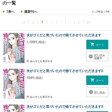
の一覧
1巻へ
最新刊へ
1～7件目
/
7件
<<
<
1
・
・
・
>
>>
夫がゴミだと気づいたので捨てさせていただきます
1,100
円 (税込)
カート
試し読み
増量中
あらすじを表示する
夫がゴミだと気づいたので捨てさせていただきます2
154
円 (税込)
カート
試し読み
あらすじを表示する
夫がゴミだと気づいたので捨てさせていただきます3