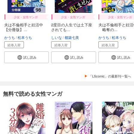
少女・女性マンガ
少女・女性マンガ
少女・女性マンガ
夫は不倫相手と妊活中
2度目の人生では土下座
夫は不倫相手と妊活
【分冊版】...
されても...
略奪の...
かうち
松本うち
しいな
都築七美
かうち
松本うち
続巻入荷
続巻入荷
続巻入荷
試し読み
試し読み
試し読み
「LScomic」の最新刊一覧へ
無料で読める女性マンガ