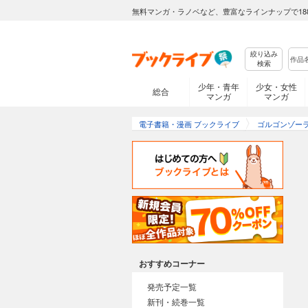
無料マンガ・ラノベなど、豊富なラインナップで18
絞り込み
検索
少年・青年
少女・女性
総合
マンガ
マンガ
電子書籍・漫画 ブックライブ
ゴルゴンゾー
おすすめコーナー
発売予定一覧
新刊・続巻一覧