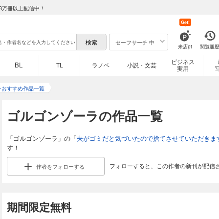
8万冊以上配信中！
Get!
セーフサーチ 中
来店pt
閲覧履
ビジネス
BL
TL
ラノベ
小説・文芸
実用
ラおすすめ作品一覧
ゴルゴンゾーラの作品一覧
「ゴルゴンゾーラ」の「
夫がゴミだと気づいたので捨てさせていただきま
す！
フォローすると、この作者の新刊が配信
作者を
フォローする
期間限定無料