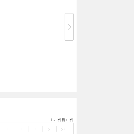
1～1件目
/
1件
・
・
・
>
>>