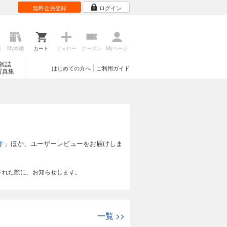
無料会員登録
ログイン
歴
My本棚
カート
フォロー
クーポン
Myページ
雑誌
はじめての方へ
ご利用ガイド
写真集
す
」ほか、ユーザーレビューをお届けしま
された際に、お知らせします。
一覧
>>