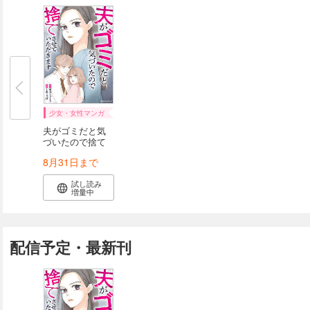
少女・女性マンガ
夫がゴミだと気
づいたので捨て
さ...
8月31日まで
試し読み
増量中
配信予定・最新刊