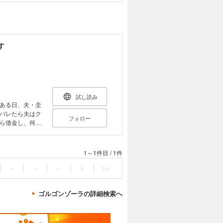
す
試し読み
ある日、夫・圭
バレたら夫はク
フォロー
ら借金し、何と
ねてくる。彼女
介と別れるべき
は消え去り、更
1～1件目
/
1件
・
・
・
>
>>
ゴルゴンゾーラの詳細検索へ