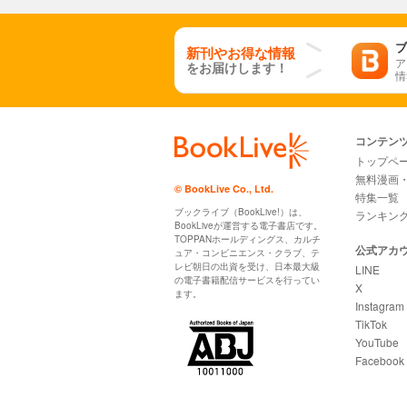
ブ
新刊やお得な情報
ア
をお届けします！
情
コンテン
トップペ
無料漫画
© BookLive Co., Ltd.
特集一覧
ブックライブ（BookLive!）は、
ランキン
BookLiveが運営する電子書店です。
TOPPANホールディングス、カルチ
公式アカ
ュア・コンビニエンス・クラブ、テ
レビ朝日の出資を受け、日本最大級
LINE
の電子書籍配信サービスを行ってい
X
ます。
Instagram
TikTok
YouTube
Facebook