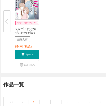
少女・女性マンガ
夫がゴミだと気
づいたので捨て
さ...
続巻入荷
154
円 (税込)
カート
試し読み
作品一覧
<<
<
1
・
・
・
・
・
・