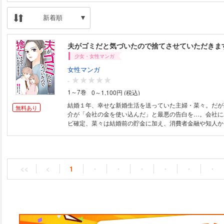
新着順
夫がゴミだと気づいたので捨てさせていただきま
少女・女性マンガ
女性マンガ
-
1～7巻
0～1,100円 (税込)
結婚１年、幸せな新婚生活を送っていた主婦・菜々。だが
無料あり
介が「会社の金を使い込んだ」と最悪の告白を…。会社に
ビ確定、菜々は結婚前の貯金に加え、消費者金融や知人か
か金を工面する。そんな中、夫の同僚・沙耶が突然家を訪
は菜々が浮気をし、借金まで作っていると言う。そして圭
だとも。反論する菜々だったが、その日を境に平穏な日常
なる試練が待ち受けていた。
<<
<
1
・
・
・
・
・
・