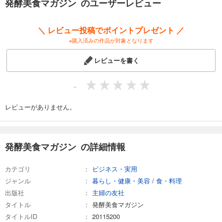
発酵美食マガジン のユーザーレビュー
日本の心と誇り、素晴らしさを再発見するWebマガジンです。
味噌、醤油、漬物、納豆、日本酒、ワイン、塩糀や糀甘酒など
＼ レビュー投稿でポイントプレゼント ／
発酵食品の情報はもとより、生産者や提供されているお店の方の熱い思
※購入済みの作品が対象となります
いまで
発酵食のことを楽しく学び、知ることができるサイトとして注目を集め
レビューを書く
ています。
このたび、『発酵美食』の記事を抜粋して１冊にまとめました。
-
発酵食が気になる方から、すでに発酵食を毎日の食生活に取り入れてい
る方まで
レビューがありません。
発酵食がかなえてくれる健康やキレイに関する情報を
ギュギュっと厳選してお届けします。
＜目次＞
発酵美食マガジン の詳細情報
●巻頭特集 魅惑の「発酵王国」・長野県を探る。
～長野県が誇る発酵人＆メーカー12組を取材～
カテゴリ
ビジネス・実用
●おうちで味わう「発酵食レシピ」
ジャンル
暮らし・健康・美容
/
食・料理
～人気料理家12人の私流発酵食の楽しみ方～
出版社
主婦の友社
●疲れたら探しに行こう。からだを癒す「発酵朝ごはん」
●もっと楽しみたい！「甘酒の世界」
タイトル
発酵美食マガジン
タイトルID
20115200