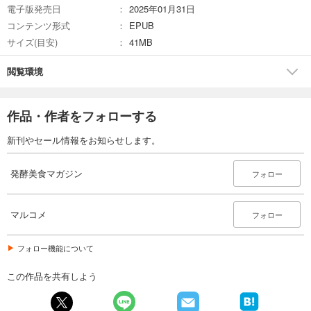
電子版発売日
2025年01月31日
マルコメ株式会社（マルコメカブシキガイシャ）：1854年（安政元年）
コンテンツ形式
EPUB
創業。コーポレートメッセージは「日本のあたたかさ、未来へ。」 主力
サイズ(目安)
41MB
の味噌事業をはじめ、味噌の原料になる米糀からつくる糀甘酒や塩糀な
どの糀事業、大豆のお肉や大豆粉などの大豆事業を展開。日本の発酵食
品が世界から注目されている現在、発酵美食を通じて食にとどまらない
閲覧環境
発酵にまつわる魅力を発信している。
作品・作者をフォローする
新刊やセール情報をお知らせします。
発酵美食マガジン
フォロー
マルコメ
フォロー
フォロー機能について
この作品を共有しよう