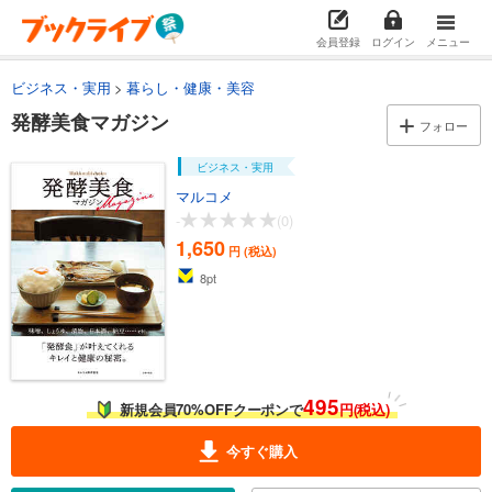
会員登録
ログイン
メニュー
ビジネス・実用
暮らし・健康・美容
発酵美食マガジン
フォロー
ビジネス・実用
マルコメ
-
(0)
1,650
円 (税込)
8
pt
495
新規会員70%OFFクーポンで
円(税込)
今すぐ購入