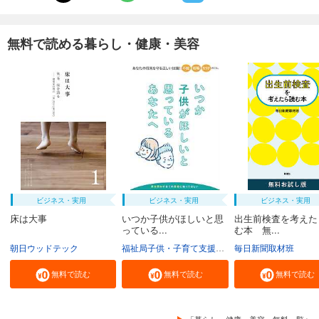
無料で読める暮らし・健康・美容
ビジネス・実用
ビジネス・実用
ビジネス・実用
床は大事
いつか子供がほしいと思
出生前検査を考えた
っている...
む本 無...
朝日ウッドテック
福祉局子供・子育て支援部家庭支援課
毎日新聞取材班
東京都
無料で読む
無料で読む
無料で読む
「暮らし・健康・美容」無料一覧へ