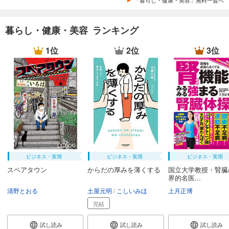
暮らし・健康・美容 ランキング
1位
2位
3位
ビジネス・実用
ビジネス・実用
ビジネス・実用
スペアタウン
からだの厚みを薄くする
国立大学教授・腎臓
界的名医...
清野とおる
土屋元明
こしいみほ
上月正博
完結
試し読み
試し読み
試し読み