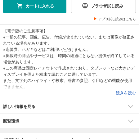
カートに入れる
ブラウザ試し読み
アプリ試し読みはこちら
【電子版のご注意事項】
※一部の記事、画像、広告、付録が含まれていない、または画像が修正さ
れている場合があります。
※応募券、ハガキなどはご利用いただけません。
※掲載時の商品やサービスは、時間の経過にともない提供が終了している
場合があります。
※この商品は固定レイアウトで作成されており、タブレットなど大きいデ
ィスプレイを備えた端末で読むことに適しています。
また、文字列のハイライトや検索、辞書の参照、引用などの機能が使用
できません。
以上、あらかじめご了承の上お楽しみください。
...続きを読む
詳しい情報を見る
WEBマガジン「発酵美食」の人気コンテンツをまとめた1冊。健やかな体
作りに欠かせない発酵食のレシピやお店情報が満載！
閲覧環境
マルコメ株式会社が運営する『発酵美食』は、
日本人が育んできた食の知恵や文化を見つめることで