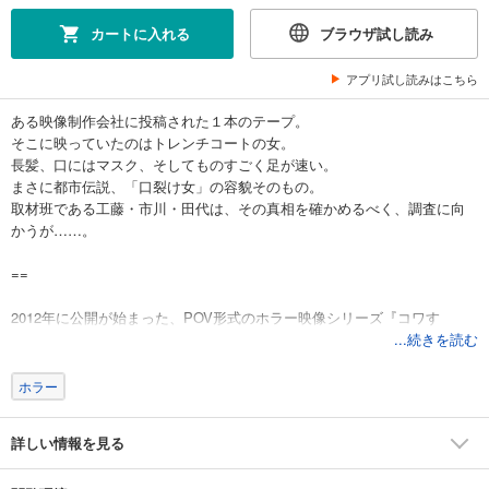
カートに入れる
ブラウザ試し読み
アプリ試し読みはこちら
ある映像制作会社に投稿された１本のテープ。
そこに映っていたのはトレンチコートの女。
長髪、口にはマスク、そしてものすごく足が速い。
まさに都市伝説、「口裂け女」の容貌そのもの。
取材班である工藤・市川・田代は、その真相を確かめるべく、調査に向
かうが……。
==
2012年に公開が始まった、POV形式のホラー映像シリーズ『コワす
ぎ!』。瞬く間にインターネット上で熱狂的な支持を獲得し、日本中が恐
...続きを読む
怖に包まれた――。
ホラー
『ノロイ』『オカルト』『貞子vs伽椰子』などで知られるホラー界の鬼
才・白石晃士監督のフェイクドキュメンタリーを、『恋の門』『青 オー
詳しい情報を見る
ルー』『アラタの獣』の異才・羽生生純が衝撃の漫画化！