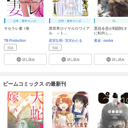
少年・青年マンガ
少年・青年マンガ
BL
サセラレ妻 1巻
異世界ロイヤルロワイア
悪役令息が戦闘狂オ
ル ～１...
に転向し...
TB Production
若宮弘明
宮沢わたる
黄金
osoba
完結
完結
試し読み
試し読み
試し読み
ビームコミックス の最新刊