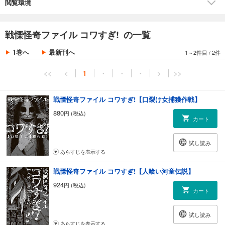
==
閲覧環境
●羽生生純 ビームコミックス好評既刊●
[恋の門]全5巻
戦慄怪奇ファイル コワすぎ! の一覧
[恋と問]全2巻
[アラタの獣]全4巻
1巻へ
最新刊へ
1～2件目
/
2件
[この物語でネコに危害はいっさい加えておりません。]
[ルームロンダリング]上・下巻
<<
<
1
・
・
・
>
>>
[ジュウマン]全3巻
[いってミヨーン やってミヨーン]全3巻
戦慄怪奇ファイル コワすぎ!【口裂け女捕獲作戦】
[アワヤケ]全4巻
[青 オールー]全5巻
880
円 (税込)
カート
＝
試し読み
●コミックビーム 公式X(Twitter)●
あらすじを表示する
@COMIC_BEAM
戦慄怪奇ファイル コワすぎ!【人喰い河童伝説】
924
円 (税込)
カート
試し読み
あらすじを表示する