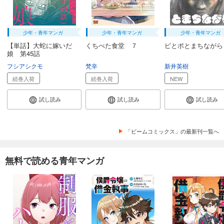
少年・青年マンガ
少年・青年マンガ
少年・青年マンガ
【単話】大蛇に嫁いだ
くちべた食堂 ７
ピとポとまちながら
娘 第45話
フシアシクモ
梵辛
新井英樹
続巻入荷
続巻入荷
NEW
試し読み
試し読み
試し読み
「ビームコミックス」の最新刊一覧へ
無料で読める青年マンガ