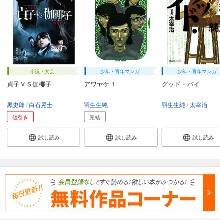
小説・文芸
少年・青年マンガ
少年・青年マンガ
貞子ＶＳ伽椰子
アワヤケ 1
グッド・バイ
黒史郎
白石晃士
羽生生純
羽生生純
太宰治
値引き
完結
試し読み
試し読み
試し読み