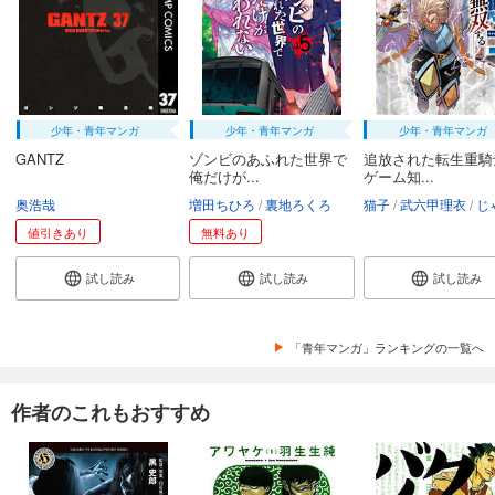
少年・青年マンガ
少年・青年マンガ
少年・青年マンガ
GANTZ
ゾンビのあふれた世界で
追放された転生重騎
俺だけが...
ゲーム知...
奥浩哉
増田ちひろ
裏地ろくろ
猫子
武六甲理衣
じゃい
値引きあり
無料あり
試し読み
試し読み
試し読み
「青年マンガ」ランキングの一覧へ
作者のこれもおすすめ