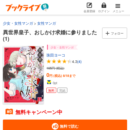
会員登録
ログイン
メニュー
少女・女性マンガ
女性マンガ
異世界皇子、おしかけ求婚に参りました
フォロー
(1)
少女・女性マンガ
珠田ヨーコ
4.3
(4)
165円 (税込)
0
円 (税込)
8/18まで
0
pt
無料
完結
無料キャンペーン中
無料で読む