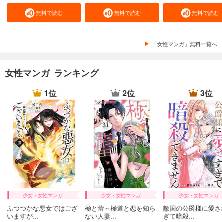
無料で読む
無料で読む
無料で読む
「女性マンガ」無料一覧へ
女性マンガ ランキング
1位
2位
3位
少女・女性マンガ
少女・女性マンガ
少女・女性マンガ
ふつつかな悪女ではござ
極と蕾～極道と恋を知ら
敵国の公爵様に愛さ
いますが...
ない人妻...
ぎて暗殺...