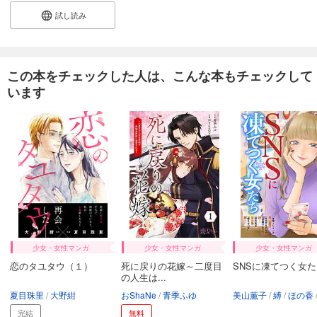
試し読み
この本をチェックした人は、こんな本もチェックして
います
少女・女性マンガ
少女・女性マンガ
少女・女性マンガ
恋のタユタウ（１）
死に戻りの花嫁～二度目
SNSに凍てつく女た
の人生は...
夏目珠里
大野紺
おShaNe
青季ふゆ
美山薫子
縛
ほの香
完結
無料