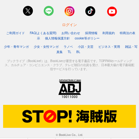
ログイン
ご利用ガイド
FAQ(よくある質問)
お問い合わせ
採用情報
利用規約
特商法の表
示
個人情報保護方針
cookie等ポリシー
少年・青年マンガ
少女・女性マンガ
ラノベ
小説・文芸
ビジネス・実用
雑誌・写
真集
TL
BL
ブックライブ（BookLive!）は、BookLiveが運営する電子書店です。TOPPANホールディング
ス、カルチュア・コンビニエンス・クラブ、テレビ朝日の出資を受け、日本最大級の電子書籍配
信サービスを行っています。
© BookLive Co., Ltd.