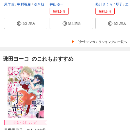
尾羊英
中村颯希
ゆき哉
井山ゆー
藍川さくら
琴子
エトワール
無料あり
無料あり
試し読み
試し読み
試し読み
「女性マンガ」ランキングの一覧へ
珠田ヨーコ のこれもおすすめ
少女・女性マンガ
異世界皇子、おしかけ求