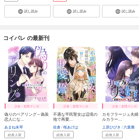
試し読み
試し読み
試し読み
コイパレ の最新刊
少女・女性マンガ
少女・女性マンガ
少女・女性マンガ
偽りのペアリング～偽装
不遇な平民聖女は辺境の
カモフラージュ夫婦
恋人にな...
地で再愛...
ルカラー...
あまね未琴
佐倉
桜あげは
上原ひびき
六葉雅
続巻入荷
続巻入荷
続巻入荷