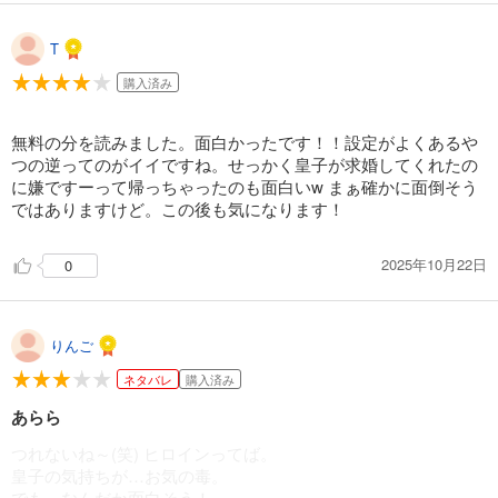
T
購入済み
無料の分を読みました。面白かったです！！設定がよくあるや
つの逆ってのがイイですね。せっかく皇子が求婚してくれたの
に嫌ですーって帰っちゃったのも面白いw まぁ確かに面倒そう
ではありますけど。この後も気になります！
2025年10月22日
0
りんご
ネタバレ
購入済み
あらら
つれないね～(笑) ヒロインってば。
皇子の気持ちが…お気の毒。
でも、なんだか面白そう！