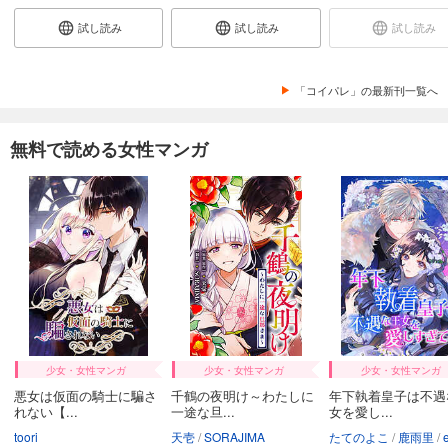
試し読み
試し読み
試し読み
「コイパレ」の最新刊一覧へ
無料で読める女性マンガ
少女・女性マンガ
少女・女性マンガ
少女・女性マンガ
悪女は仮面の騎士に騙さ
千鶴の夜明け～わたしに
年下執着皇子は不遇
れない【...
一途な旦...
女を愛し...
toori
天壱
SORAJIMA
たてのよこ
鹿雨里
en-d