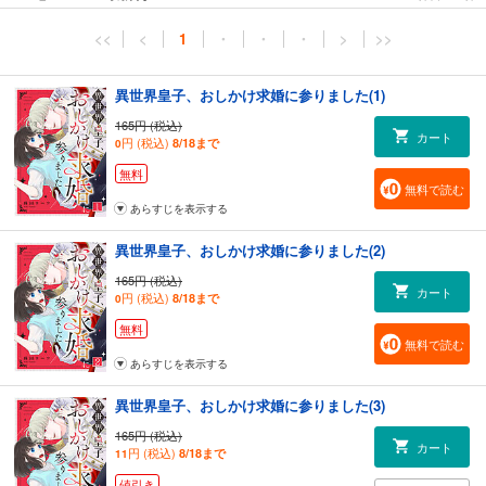
<<
<
1
・
・
・
>
>>
異世界皇子、おしかけ求婚に参りました(1)
165円 (税込)
カート
円 (税込)
8/18まで
0
無料
無料で読む
あらすじを表示する
異世界皇子、おしかけ求婚に参りました(2)
165円 (税込)
カート
円 (税込)
8/18まで
0
無料
無料で読む
あらすじを表示する
異世界皇子、おしかけ求婚に参りました(3)
165円 (税込)
カート
円 (税込)
8/18まで
11
値引き