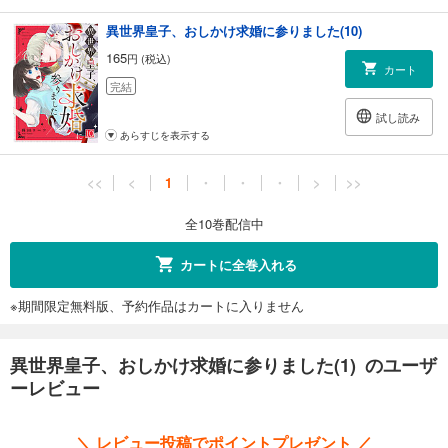
異世界皇子、おしかけ求婚に参りました(10)
165
円 (税込)
カート
完結
試し読み
あらすじを表示する
<<
<
1
・
・
・
>
>>
全10巻配信中
カートに全巻入れる
※期間限定無料版、予約作品はカートに入りません
異世界皇子、おしかけ求婚に参りました(1) のユーザ
ーレビュー
＼ レビュー投稿でポイントプレゼント ／