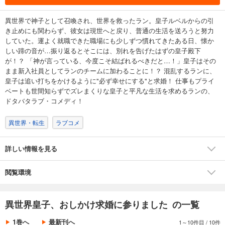
異世界で神子として召喚され、世界を救ったラン。皇子ルベルからの引
き止めにも関わらず、彼女は現世へと戻り、普通の生活を送ろうと努力
していた。運よく就職できた職場にも少しずつ慣れてきたある日、懐か
しい蹄の音が…振り返るとそこには、別れを告げたはずの皇子殿下
が！？ 「神が言っている、今度こそ結ばれるべきだと…！」皇子はその
まま新入社員としてランのチームに加わることに！？ 混乱するランに、
皇子は追い打ちをかけるように"必ず幸せにする"と求婚！ 仕事もプライ
ベートも世間知らずでズレまくりな皇子と平凡な生活を求めるランの、
ドタバタラブ・コメディ！
異世界・転生
ラブコメ
詳しい情報を見る
閲覧環境
異世界皇子、おしかけ求婚に参りました の一覧
1巻へ
最新刊へ
1～10件目
/
10件