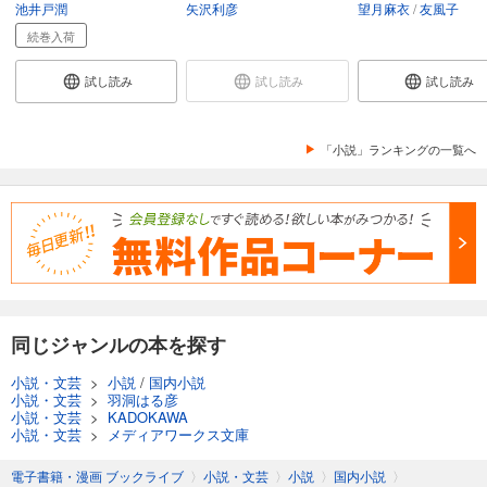
池井戸潤
矢沢利彦
望月麻衣
友風子
続巻入荷
試し読み
試し読み
試し読み
「小説」ランキングの一覧へ
同じジャンルの本を探す
小説・文芸
>
小説
/
国内小説
小説・文芸
>
羽洞はる彦
小説・文芸
>
KADOKAWA
小説・文芸
>
メディアワークス文庫
電子書籍・漫画 ブックライブ
〉
小説・文芸
〉
小説
〉
国内小説
〉