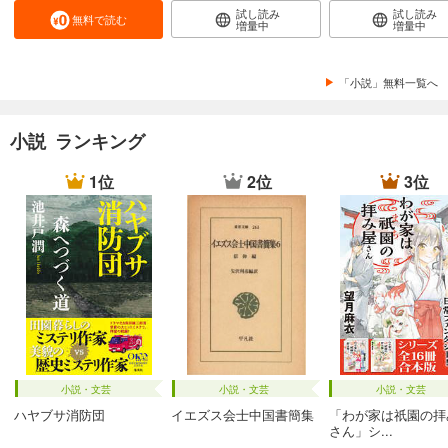
試し読み
試し読み
無料で読む
増量中
増量中
「小説」無料一覧へ
小説 ランキング
1位
2位
3位
小説・文芸
小説・文芸
小説・文芸
ハヤブサ消防団
イエズス会士中国書簡集
「わが家は祇園の拝
さん」シ...