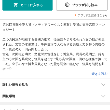
カートに入れる
ブラウザ試し読み
アプリ試し読みはこちら
第30回電撃小説大賞《メディアワークス文庫賞》受賞の東洋宮廷ファン
タジー！
二つの民族が混在する秦國の都で、後頭部を切り取られた女の骸が発見
された。文官の水瀬鷲は、事件現場で人ならざる美貌と力を持つ異端の
民・鳳晶の万千田苑閂と出会う。
宮廷一の閑職と噂の、文化財の管理を行う博宝局。局長の苑閂は、持ち
主の心の闇を具現化し怪異を起こす “鳳心具”の調査・回収を極秘で担って
いた。皇子の命で博宝局員となった鷲も調査に臨むが、怪異も苑閂も曲
者で!?
優秀だが無愛想な苑閂と、優しさだけが取柄の鷲。二人はやがて国を脅
...続きを読む
かすある真相に辿り着く。
詳しい情報を見る
◆◆◆登場人物◆◆◆
閲覧環境
【万千田 苑閂 （まちだ えんさん）】
無愛想だが非常に端正な顔立ちで、若くして博宝局の局長を務める。愛
称は苑。