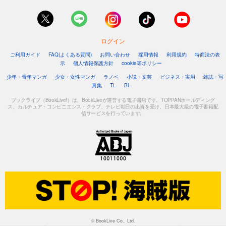
ログイン
ご利用ガイド
FAQ(よくある質問)
お問い合わせ
採用情報
利用規約
特商法の表
示
個人情報保護方針
cookie等ポリシー
少年・青年マンガ
少女・女性マンガ
ラノベ
小説・文芸
ビジネス・実用
雑誌・写
真集
TL
BL
ブックライブ（BookLive!）は、BookLiveが運営する電子書店です。TOPPANホールディング
ス、カルチュア・コンビニエンス・クラブ、テレビ朝日の出資を受け、日本最大級の電子書籍配
信サービスを行っています。
© BookLive Co., Ltd.