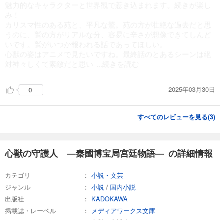
魅力的なキャラクターと世界観で惹き込まれます。続きが楽し
み！
カリスマ性のある苑と、平凡な鷲。苑の方が壮絶な過去だと思
うのに、鷲の方がリアルな分、容易に辛さが想像できてしんど
いです。鷲がいつか報われる話であってほしい。
心獣の姿はアニメで見たいですね。最終話のとあるシーンは絶
対神々しくて素敵だと思い
...続きを読む
2025年03月30日
0
すべてのレビューを見る(
3
)
心獣の守護人 ―秦國博宝局宮廷物語― の詳細情報
カテゴリ
小説・文芸
ジャンル
小説
/
国内小説
出版社
KADOKAWA
掲載誌・レーベル
メディアワークス文庫