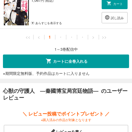
1,067
円 (税込)
カート
試し読み
あらすじを表示する
<<
<
1
・
・
・
>
>>
1～3巻配信中
カートに全巻入れる
※期間限定無料版、予約作品はカートに入りません
心獣の守護人 ―秦國博宝局宮廷物語― のユーザー
レビュー
＼ レビュー投稿でポイントプレゼント ／
※購入済みの作品が対象となります
レビューを書く