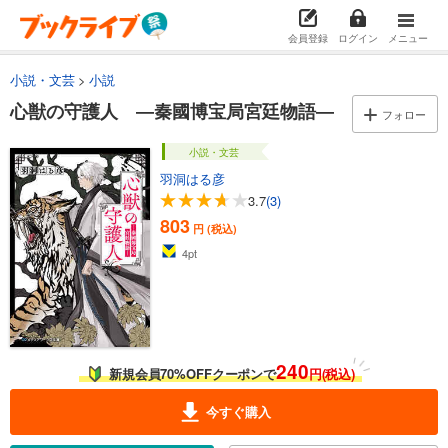
会員登録
ログイン
メニュー
小説・文芸
小説
心獣の守護人 ―秦國博宝局宮廷物語―
フォロー
小説・文芸
羽洞はる彦
3.7
(3)
803
円 (税込)
4
pt
240
新規会員70%OFFクーポンで
円(税込)
今すぐ購入