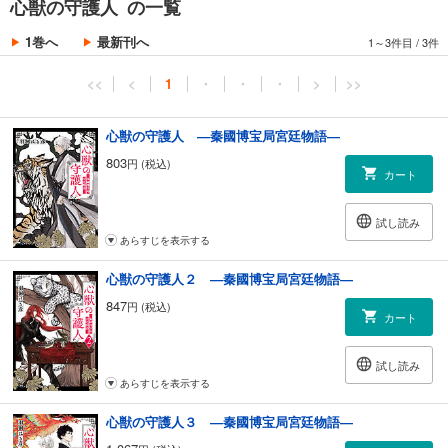
心獣の守護人 の一覧
先住の民・鳳晶の血を引き、優れた身体能力と五感を持つ。
1巻へ
最新刊へ
1～3件目
/
3件
【水瀬 鷲 （みなせ しゅう）】
博宝局に配属された文官の青年。
<<
<
1
・
・
・
>
>>
心優しいがそれ以外に取柄が無く、自分に自信を持てずにいる。
心獣の守護人 ―秦國博宝局宮廷物語―
803
円 (税込)
カート
試し読み
あらすじを表示する
心獣の守護人２ ―秦國博宝局宮廷物語―
847
円 (税込)
カート
試し読み
あらすじを表示する
心獣の守護人３ ―秦國博宝局宮廷物語―