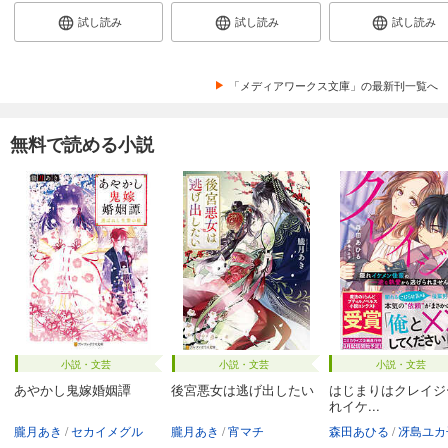
試し読み
試し読み
試し読み
「メディアワークス文庫」の最新刊一覧へ
無料で読める小説
小説・文芸
小説・文芸
小説・文芸
あやかし鬼嫁婚姻譚
後宮悪女は逃げ出したい
はじまりはクレイジ
れイケ...
朧月あき
セカイメグル
朧月あき
宵マチ
森田あひる
冴島ユカ