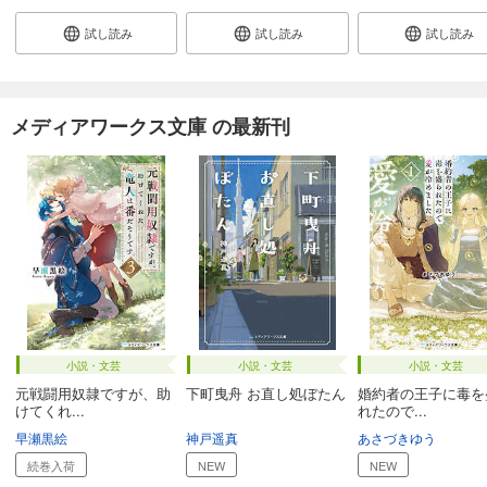
試し読み
試し読み
試し読み
メディアワークス文庫 の最新刊
小説・文芸
小説・文芸
小説・文芸
元戦闘用奴隷ですが、助
下町曳舟 お直し処ぼたん
婚約者の王子に毒を
けてくれ...
れたので...
早瀬黒絵
神戸遥真
あさづきゆう
続巻入荷
NEW
NEW