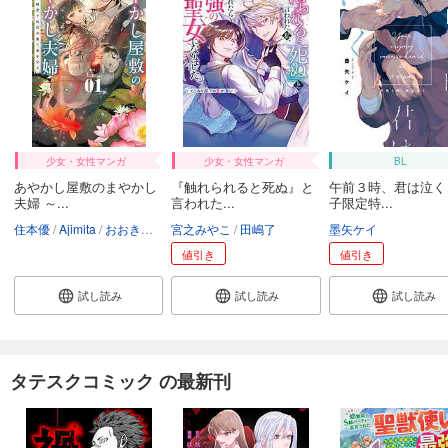
試し読み
あらすじを表示する
ツンデレ悪役令嬢リーゼロッテと実況の遠藤くんと解説の小林さん【タテスク】 Chapter25
66
円 (税込)
カート
試し読み
少女・女性マンガ
少女・女性マンガ
BL
あらすじを表示する
あやかし屋敷のまやかし
『触れられると死ぬ』と
午前３時、君は泣く
夫婦 ～...
言われた...
子限定特...
ツンデレ悪役令嬢リーゼロッテと実況の遠藤くんと解説の小林さん【タテスク】 Chapter26
住本優
Ajimita
おおきぼん太
宮之みやこ
田嶋了
墨矢ケイ
66
円 (税込)
カート
値引き
値引き
試し読み
試し読み
試し読み
試し読み
あらすじを表示する
ツンデレ悪役令嬢リーゼロッテと実況の遠藤くんと解説の小林さん【タテスク】 Chapter27
66
円 (税込)
タテスクコミック の最新刊
カート
試し読み