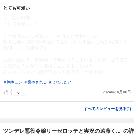
66
円 (税込)
カート
とても可愛い
まず絵が綺麗！
試し読み
そして可愛い！！！
あらすじを表示する
リーゼほんとに可愛い、いやほんとかわいいな。
ツンデレ悪役令嬢リーゼロッテと実況の遠藤くんと解説の小林さん【タテスク】 Chapter16
殿下に神々の声(笑)が届いてなかったら本当にこれは難問中の
66
円 (税込)
難問、むしろ無理です…
カート
お試し読んで、最新刊まで即買ってしまいましたが、なるほど
試し読み
なるほど？とかなり確信に近づきましたね！
あらすじを表示する
めちゃくちゃいい所で終わってるので
...続きを読む
ツンデレ悪役令嬢リーゼロッテと実況の遠藤くんと解説の小林さん【タテスク】 Chapter17
＃胸キュン
＃癒やされる
＃じれったい
66
円 (税込)
カート
2024年10月06日
0
試し読み
すべてのレビューを見る(
1
)
あらすじを表示する
ツンデレ悪役令嬢リーゼロッテと実況の遠藤くんと解説の小林さん【タテスク】 Chapter18
66
ツンデレ悪役令嬢リーゼロッテと実況の遠藤く... の詳
円 (税込)
カート