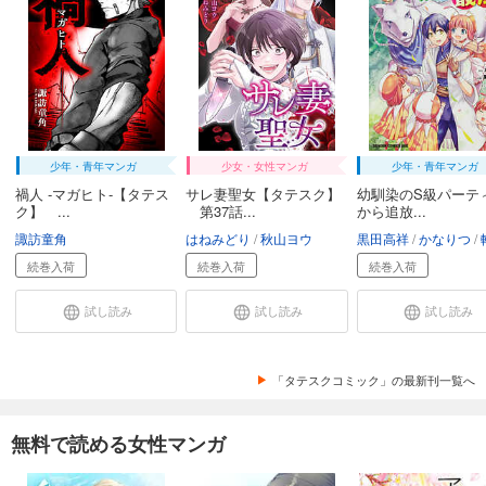
あらすじを表示する
ツンデレ悪役令嬢リーゼロッテと実況の遠藤くんと解説の小林さん【タテスク】 Chapter28
66
円 (税込)
カート
試し読み
あらすじを表示する
少年・青年マンガ
少女・女性マンガ
少年・青年マンガ
禍人 -マガヒト-【タテス
サレ妻聖女【タテスク】
幼馴染のS級パーテ
ツンデレ悪役令嬢リーゼロッテと実況の遠藤くんと解説の小林さん【タテスク】 Chapter29
ク】 ...
第37話...
から追放...
66
円 (税込)
諏訪童角
はねみどり
秋山ヨウ
黒田高祥
かなりつ
カート
続巻入荷
続巻入荷
続巻入荷
試し読み
試し読み
試し読み
試し読み
あらすじを表示する
ツンデレ悪役令嬢リーゼロッテと実況の遠藤くんと解説の小林さん【タテスク】 Chapter30
「タテスクコミック」の最新刊一覧へ
66
円 (税込)
カート
無料で読める女性マンガ
試し読み
あらすじを表示する