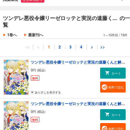
ツンデレ悪役令嬢リーゼロッテと実況の遠藤く... の一
覧
1巻へ
最新刊へ
1～10件目
/
73件
<<
<
1
2
3
4
>
>>
ツンデレ悪役令嬢リーゼロッテと実況の遠藤くんと解説の小林さん【タテスク】 Chapter1
0
円 (税込)
カート
無料
無料で読む
あらすじを表示する
ツンデレ悪役令嬢リーゼロッテと実況の遠藤くんと解説の小林さん【タテスク】 Chapter2
0
円 (税込)
カート
無料
無料で読む