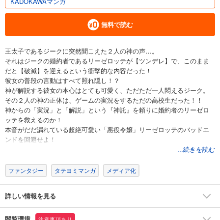
KADOKAWAマンガ
無料で読む
王太子であるジークに突然聞こえた２人の神の声…。
それはジークの婚約者であるリーゼロッテが【ツンデレ】で、このまま
だと【破滅】を迎えるという衝撃的な内容だった！
彼女の普段の言動はすべて照れ隠し！？
神が解説する彼女の本心はとても可愛く、ただただ一人悶えるジーク。
その２人の神の正体は、ゲームの実況をするただの高校生だった！！
神からの「実況」と「解説」という『神託』を頼りに婚約者のリーゼロ
ッテを救えるのか！
本音がだだ漏れている超絶可愛い「悪役令嬢」リーゼロッテのバッドエ
ンドを回避せよ！
...続きを読む
ファンタジー
タテヨミマンガ
メディア化
詳しい情報を見る
閲覧環境
注意事項あり