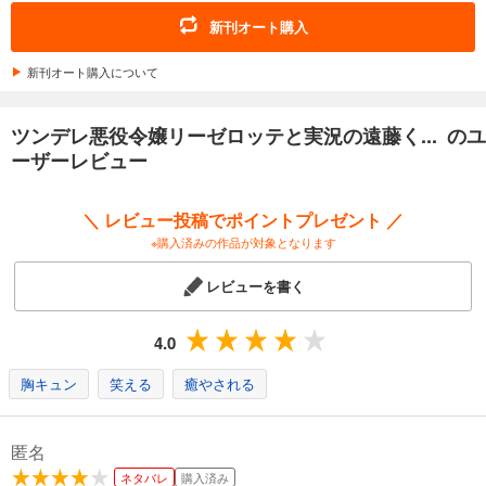
66
円 (税込)
新刊オート購入
カート
新刊オート購入について
試し読み
あらすじを表示する
ツンデレ悪役令嬢リーゼロッテと実況の遠藤く... のユ
ツンデレ悪役令嬢リーゼロッテと実況の遠藤くんと解説の小林さん【タテスク】 Chapter13
ーザーレビュー
66
円 (税込)
カート
＼ レビュー投稿でポイントプレゼント ／
※購入済みの作品が対象となります
試し読み
あらすじを表示する
レビューを書く
ツンデレ悪役令嬢リーゼロッテと実況の遠藤くんと解説の小林さん【タテスク】 Chapter14
66
円 (税込)
4.0
カート
胸キュン
笑える
癒やされる
試し読み
あらすじを表示する
匿名
ツンデレ悪役令嬢リーゼロッテと実況の遠藤くんと解説の小林さん【タテスク】 Chapter15
ネタバレ
購入済み