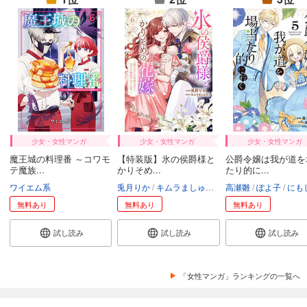
ツンデレ悪役令嬢リーゼロッテと実況の遠藤くんと解説の小林さん【タテスク】 Chapter34
66
円 (税込)
カート
試し読み
あらすじを表示する
ツンデレ悪役令嬢リーゼロッテと実況の遠藤くんと解説の小林さん【タテスク】 Chapter35
66
円 (税込)
カート
少女・女性マンガ
少女・女性マンガ
少女・女性マンガ
魔王城の料理番 ～コワモ
【特装版】氷の侯爵様と
公爵令嬢は我が道を
試し読み
テ魔族...
かりそめ...
たり的に...
あらすじを表示する
ワイエム系
兎月りか
キムラましゅろう
高瀬雛
エトワール編集部
ぽよ子
にも
ツンデレ悪役令嬢リーゼロッテと実況の遠藤くんと解説の小林さん【タテスク】 Chapter36
無料あり
無料あり
無料あり
66
円 (税込)
カート
試し読み
試し読み
試し読み
試し読み
あらすじを表示する
「女性マンガ」ランキングの一覧へ
ツンデレ悪役令嬢リーゼロッテと実況の遠藤くんと解説の小林さん【タテスク】 Chapter37