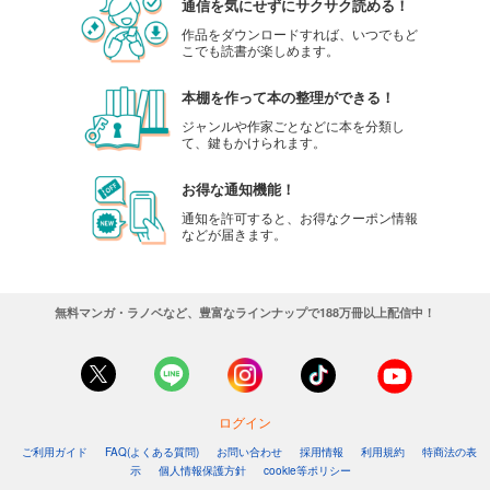
通信を気にせずにサクサク読める！
試し読み
作品をダウンロードすれば、いつでもど
あらすじを表示する
こでも読書が楽しめます。
ツンデレ悪役令嬢リーゼロッテと実況の遠藤くんと解説の小林さん【タテスク】 Chapter47
本棚を作って本の整理ができる！
66
円 (税込)
カート
ジャンルや作家ごとなどに本を分類し
て、鍵もかけられます。
試し読み
お得な通知機能！
あらすじを表示する
通知を許可すると、お得なクーポン情報
などが届きます。
ツンデレ悪役令嬢リーゼロッテと実況の遠藤くんと解説の小林さん【タテスク】 Chapter48
66
円 (税込)
カート
無料マンガ・ラノベなど、豊富なラインナップで188万冊以上配信中！
試し読み
あらすじを表示する
ツンデレ悪役令嬢リーゼロッテと実況の遠藤くんと解説の小林さん【タテスク】 Chapter49
66
円 (税込)
ログイン
カート
ご利用ガイド
FAQ(よくある質問)
お問い合わせ
採用情報
利用規約
特商法の表
示
個人情報保護方針
cookie等ポリシー
試し読み