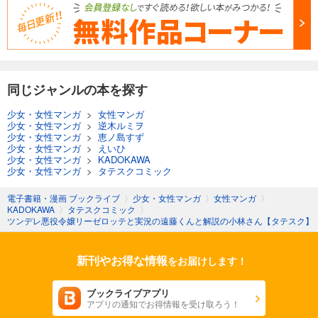
カート
試し読み
あらすじを表示する
ツンデレ悪役令嬢リーゼロッテと実況の遠藤くんと解説の小林さん【タテスク】 Chapter41
同じジャンルの本を探す
66
円 (税込)
カート
少女・女性マンガ
>
女性マンガ
少女・女性マンガ
>
逆木ルミヲ
少女・女性マンガ
>
恵ノ島すず
試し読み
少女・女性マンガ
>
えいひ
あらすじを表示する
少女・女性マンガ
>
KADOKAWA
少女・女性マンガ
>
タテスクコミック
ツンデレ悪役令嬢リーゼロッテと実況の遠藤くんと解説の小林さん【タテスク】 Chapter42
電子書籍・漫画 ブックライブ
〉
少女・女性マンガ
〉
女性マンガ
〉
66
円 (税込)
カート
KADOKAWA
〉
タテスクコミック
〉
ツンデレ悪役令嬢リーゼロッテと実況の遠藤くんと解説の小林さん【タテスク】
試し読み
あらすじを表示する
新刊やお得な情報
をお届けします！
ツンデレ悪役令嬢リーゼロッテと実況の遠藤くんと解説の小林さん【タテスク】 Chapter43
ブックライブアプリ
66
円 (税込)
アプリの通知でお得情報を受け取ろう！
カート