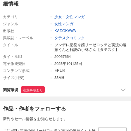
細情報
試し読み
カテゴリ
少女・女性マンガ
あらすじを表示する
ジャンル
女性マンガ
ツンデレ悪役令嬢リーゼロッテと実況の遠藤くんと解説の小林さん【タテスク】 Chapter19
出版社
KADOKAWA
66
掲載誌・レーベル
円 (税込)
タテスクコミック
カート
タイトル
ツンデレ悪役令嬢リーゼロッテと実況の遠
藤くんと解説の小林さん【タテスク】
試し読み
タイトルID
20067664
あらすじを表示する
電子版発売日
2023年10月25日
コンテンツ形式
EPUB
ツンデレ悪役令嬢リーゼロッテと実況の遠藤くんと解説の小林さん【タテスク】 Chapter20
サイズ(目安)
33MB
66
円 (税込)
カート
閲覧環境
注意事項あり
試し読み
あらすじを表示する
作品・作者をフォローする
ツンデレ悪役令嬢リーゼロッテと実況の遠藤くんと解説の小林さん【タテスク】 Chapter21
新刊やセール情報をお知らせします。
66
円 (税込)
カート
ツンデレ悪役令嬢リーゼロッテと実況の遠藤くんと解