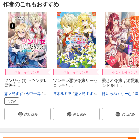
作者のこれもおすすめ
66
円 (税込)
カート
試し読み
あらすじを表示する
ツンデレ悪役令嬢リーゼロッテと実況の遠藤くんと解説の小林さん【タテスク】 Chapter38
66
円 (税込)
カート
試し読み
あらすじを表示する
少女・女性マンガ
少女・女性マンガ
少女・女性マンガ
ツンリゼ (1) ～ツンデレ
ツンデレ悪役令嬢リーゼ
愛され令嬢は溺愛婚
ツンデレ悪役令嬢リーゼロッテと実況の遠藤くんと解説の小林さん【タテスク】 Chapter39
悪役令...
ロッテと...
ンドを目...
66
円 (税込)
恵ノ島すず
今中千尋
えいひ
逆木ルミヲ
恵ノ島すず
えいひ
ほいっぷくりーむ
満原
カート
NEW
試し読み
試し読み
試し読み
試し読み
あらすじを表示する
ツンデレ悪役令嬢リーゼロッテと実況の遠藤くんと解説の小林さん【タテスク】 Chapter40
66
円 (税込)