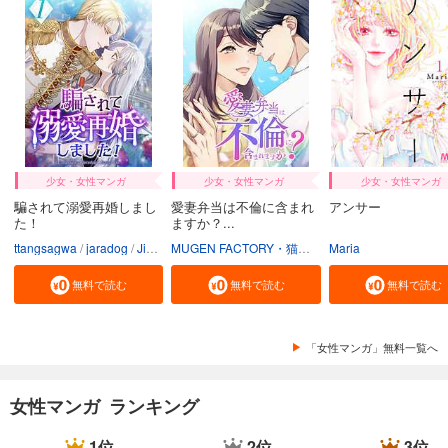
ツンデレ悪役令嬢リーゼロッテと実況の遠藤くんと解説の小林さん【タテスク】 Chapter31
66
円 (税込)
カート
試し読み
あらすじを表示する
ツンデレ悪役令嬢リーゼロッテと実況の遠藤くんと解説の小林さん【タテスク】 Chapter32
少女・女性マンガ
少女・女性マンガ
少女・女性マンガ
66
円 (税込)
騙されて溺愛再婚しまし
愛妻弁当は不倫に含まれ
アンサー
カート
た！
ますか？...
ttangsagwa
jaradog
Jimmy sin
MUGEN FACTORY・猫野ゆきち
Maria
白水汰一
堀越
試し読み
あらすじを表示する
無料で読む
無料で読む
無料で読む
ツンデレ悪役令嬢リーゼロッテと実況の遠藤くんと解説の小林さん【タテスク】 Chapter33
66
円 (税込)
「女性マンガ」無料一覧へ
カート
試し読み
女性マンガ ランキング
あらすじを表示する
1位
2位
3位