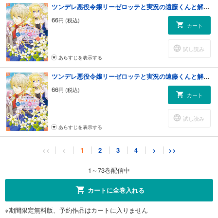
ツンデレ悪役令嬢リーゼロッテと実況の遠藤くんと解説の小林さん【タテスク】 Chapter9
66
円 (税込)
カート
試し読み
あらすじを表示する
ツンデレ悪役令嬢リーゼロッテと実況の遠藤くんと解説の小林さん【タテスク】 Chapter10
66
円 (税込)
カート
試し読み
あらすじを表示する
ツンデレ悪役令嬢リーゼロッテと実況の遠藤くんと解説の小林さん【タテスク】 Chapter11
<<
<
1
2
3
4
>
>>
66
円 (税込)
カート
1～73巻配信中
試し読み
カートに全巻入れる
あらすじを表示する
※期間限定無料版、予約作品はカートに入りません
ツンデレ悪役令嬢リーゼロッテと実況の遠藤くんと解説の小林さん【タテスク】 Chapter12