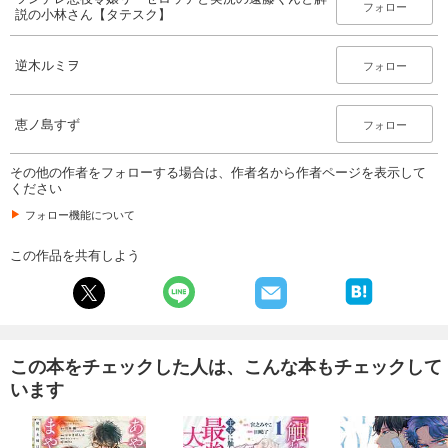
フォロー
説の小林さん【タテスク】
試し読み
あらすじを表示する
逆木ルミヲ
フォロー
ツンデレ悪役令嬢リーゼロッテと実況の遠藤くんと解説の小林さん【タテスク】 Chapter22
66
円 (税込)
カート
恵ノ島すず
フォロー
試し読み
その他の作者をフォローする場合は、作者名から作者ページを表示して
ください
あらすじを表示する
フォロー機能について
ツンデレ悪役令嬢リーゼロッテと実況の遠藤くんと解説の小林さん【タテスク】 Chapter23
66
円 (税込)
この作品を共有しよう
カート
試し読み
あらすじを表示する
この本をチェックした人は、こんな本もチェックして
ツンデレ悪役令嬢リーゼロッテと実況の遠藤くんと解説の小林さん【タテスク】 Chapter24
います
66
円 (税込)
カート