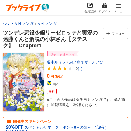
会員登録
ログイン
メニュー
少女・女性マンガ
女性マンガ
ツンデレ悪役令嬢リーゼロッテと実況の
フォロー
遠藤くんと解説の小林さん【タテス
ク】 Chapter1
少女・女性マンガ
逆木ルミヲ
/
恵ノ島すず
/
えいひ
4.0
(1)
0
円 (税込)
0
pt
無料
※こちらの作品はタテヨミマンガです。購入前
に閲覧環境をご確認ください。
開催中のキャンペーン
20%OFF
スペシャルサマークーポン～8月の陣～（第9弾）