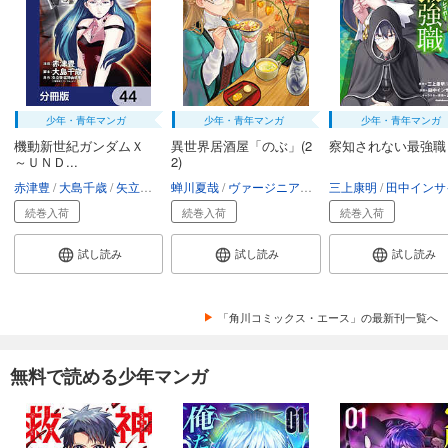
少年・青年マンガ
少年・青年マンガ
少年・青年マンガ
機動新世紀ガンダムＸ
異世界居酒屋「のぶ」(2
察知されない最強職
～ＵＮＤ...
2)
赤津豊
大島千歳
矢立肇・富野由悠季
蝉川夏哉
ヴァージニア二等兵
三上康明
転
田中インサイ
続巻入荷
続巻入荷
続巻入荷
試し読み
試し読み
試し読み
「角川コミックス・エース」の最新刊一覧へ
無料で読める少年マンガ