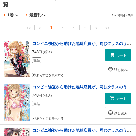
覧
1巻へ
最新刊へ
1～3件目
/
3件
<<
<
1
・
・
・
>
>>
コンビニ強盗から助けた地味店員が、同じクラスのうぶで可愛いギャルだった （１）
748
円 (税込)
カート
完結
試し読み
あらすじを表示する
コンビニ強盗から助けた地味店員が、同じクラスのうぶで可愛いギャルだった （２）
748
円 (税込)
カート
完結
試し読み
あらすじを表示する
コンビニ強盗から助けた地味店員が、同じクラスのうぶで可愛いギャルだった （３）