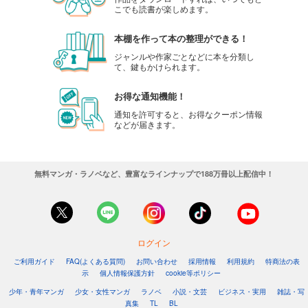
こでも読書が楽しめます。
本棚を作って本の整理ができる！
ジャンルや作家ごとなどに本を分類し
て、鍵もかけられます。
お得な通知機能！
通知を許可すると、お得なクーポン情報
などが届きます。
無料マンガ・ラノベなど、豊富なラインナップで188万冊以上配信中！
ログイン
ご利用ガイド
FAQ(よくある質問)
お問い合わせ
採用情報
利用規約
特商法の表
示
個人情報保護方針
cookie等ポリシー
少年・青年マンガ
少女・女性マンガ
ラノベ
小説・文芸
ビジネス・実用
雑誌・写
真集
TL
BL