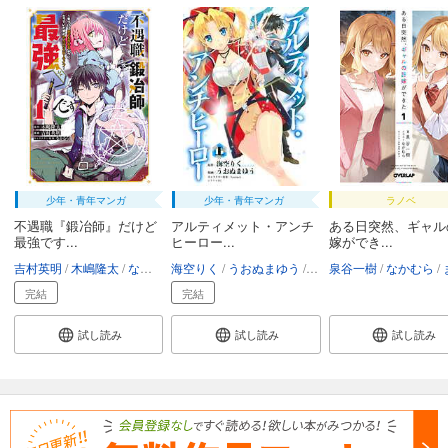
少年・青年マンガ
少年・青年マンガ
ラノベ
不遇職『鍛冶師』だけど
アルティメット・アンチ
ある日突然、ギャル
最強です...
ヒーロー...
嫁ができ...
吉村英明
木嶋隆太
なかむら
海空りく
うおぬまゆう
Nardack
泉谷一樹
なかむら
ま
完結
完結
試し読み
試し読み
試し読み