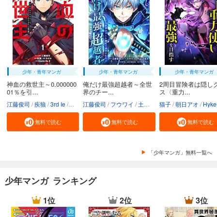
少年・青年マンガ
少年・青年マンガ
少年・青年マンガ
神血の救世主～0.000000
俺だけ最強超越者～全世
2周目冒険者は隠し
01％を引...
界のチー...
ス〈重力...
江藤俊司
疾狼
3rd Ie
Studio No.9
江藤俊司
フウワイ
土田健太
猫子
3rd Ie
朝日アオ
maruco
HykeC
St
無料で読む
無料で読む
無料で読む
「少年マンガ」無料一覧へ
少年マンガ ランキング
1位
2位
3位