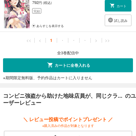
792
円 (税込)
カート
完結
試し読み
あらすじを表示する
<<
<
1
・
・
・
>
>>
全3巻配信中
カートに全巻入れる
※期間限定無料版、予約作品はカートに入りません
コンビニ強盗から助けた地味店員が、同じクラ... のユ
ーザーレビュー
＼ レビュー投稿でポイントプレゼント ／
※購入済みの作品が対象となります