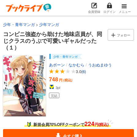
会員登録
ログイン
メニュー
少年・青年マンガ
少年マンガ
コンビニ強盗から助けた地味店員が、同
フォロー
じクラスのうぶで可愛いギャルだった
（１）
少年・青年マンガ
あボーン
/
なかむら
/
うおぬまゆう
3.0
(6)
748
円 (税込)
3
pt
完結
224
新規会員70%OFFクーポンで
円(税込)
今すぐ購入