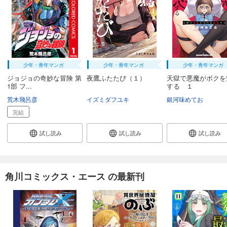
少年・青年マンガ
少年・青年マンガ
少年・青年マンガ
ジョジョの奇妙な冒険 第
夜鷹ふたたび（１）
天獄で悪魔がボクを
1部 フ...
する １
荒木飛呂彦
イズミダフユキ
銀河味めてお
完結
試し読み
試し読み
試し読み
角川コミックス・エース の最新刊