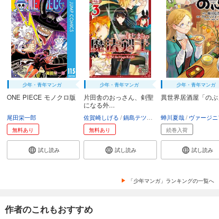
少年・青年マンガ
少年・青年マンガ
少年・青年マンガ
ONE PIECE モノクロ版
片田舎のおっさん、剣聖
異世界居酒屋「のぶ
になる外...
尾田栄一郎
佐賀崎しげる
鍋島テツヒロ
蝉川夏哉
空路恵
渡辺樹
ヴァージニア二
無料あり
無料あり
続巻入荷
試し読み
試し読み
試し読み
「少年マンガ」ランキングの一覧へ
作者のこれもおすすめ