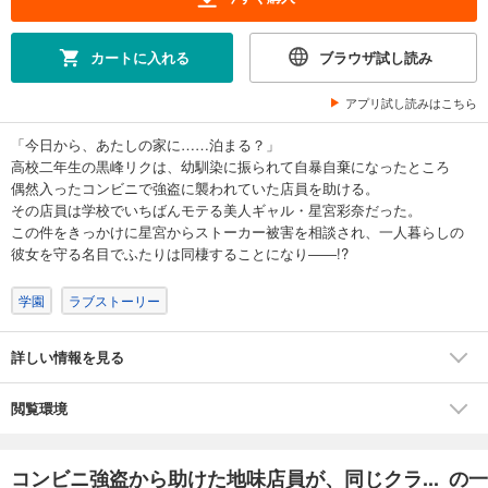
カートに入れる
ブラウザ試し読み
アプリ試し読みはこちら
「今日から、あたしの家に……泊まる？」
高校二年生の黒峰リクは、幼馴染に振られて自暴自棄になったところ
偶然入ったコンビニで強盗に襲われていた店員を助ける。
その店員は学校でいちばんモテる美人ギャル・星宮彩奈だった。
この件をきっかけに星宮からストーカー被害を相談され、一人暮らしの
彼女を守る名目でふたりは同棲することになり――!?
学園
ラブストーリー
詳しい情報を見る
閲覧環境
コンビニ強盗から助けた地味店員が、同じクラ... の一