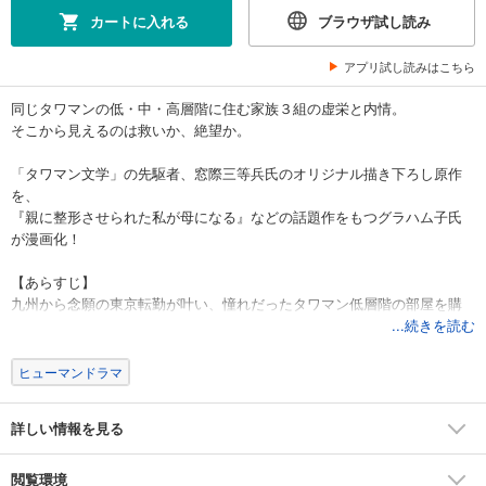
カートに入れる
ブラウザ試し読み
アプリ試し読みはこちら
同じタワマンの低・中・高層階に住む家族３組の虚栄と内情。
そこから見えるのは救いか、絶望か。
「タワマン文学」の先駆者、窓際三等兵氏のオリジナル描き下ろし原作
を、
『親に整形させられた私が母になる』などの話題作をもつグラハム子氏
が漫画化！
【あらすじ】
九州から念願の東京転勤が叶い、憧れだったタワマン低層階の部屋を購
入した渕上（ふちがみ）家。
...続きを読む
専業主婦の渕上舞は東京の生活に馴染めずにいたが、小学５年生の息
子・悠真が入った野球チームには同じタワマンに住むママ、サバサバ系
ヒューマンドラマ
バリキャリウーマン・瀧本香織（中層階在住）とボスママ的存在のエリ
ート駐在妻・堀恵（高層階在住）の２人がおり、すぐに仲良くなる。し
詳しい情報を見る
かし転入早々、悠真がエースになったことで徐々に不協和音が…。
低層階と高層階、専業主婦とバリキャリ、子どもの学力、夫の職業な
ど、さまざまな軸で見えない競争意識に駆り立てられていく大人たち。
閲覧環境