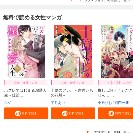
無料で読める女性マンガ
少女・女性マンガ
少女・女性マンガ
少女・女性マンガ
ハズレではじまる溺愛人
十億のアレ。～吉原いち
推しは殿下じゃござ
生～仕組...
の花魁～
せん…！...
シジ
宇月あい
小糸りお
百門一新
無料で読む
無料で読む
無料で読む
「女性マンガ」無料一覧へ