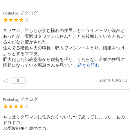
ブクログ
Posted by
タワマン、誰しもが羨む憧れの住居…というイメージが漠然と
あったが、実際はタワマンに住んだことを後悔している人もい
るんだなと驚かされた。
住んでる階数や夫の職種・収入でマウントをとり、階級をつけ
ようとするママ友。
肥大化した比較意識から虚勢を張り、くだらない名誉の獲得に
躍起になっている堀恵さんを見てい
...続きを読む
2024年10月27日
0
ブクログ
Posted by
やっぱりタワマンに住みたくないな〜て思ってしまった。女の
ドロドロ。
お受験戦争も親のエゴ。