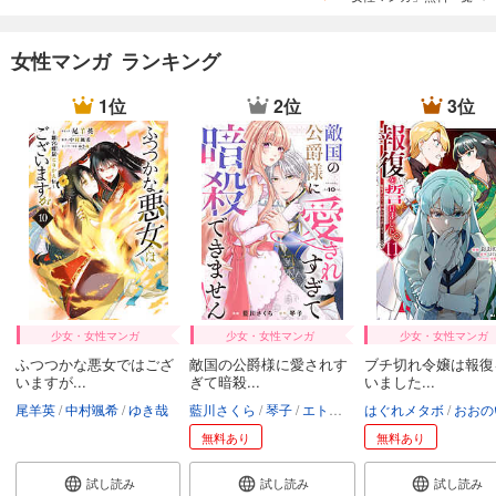
女性マンガ ランキング
1位
2位
3位
少女・女性マンガ
少女・女性マンガ
少女・女性マンガ
ふつつかな悪女ではござ
敵国の公爵様に愛されす
ブチ切れ令嬢は報復
いますが...
ぎて暗殺...
いました...
尾羊英
中村颯希
ゆき哉
藍川さくら
琴子
エトワール編集部
はぐれメタボ
おおの
無料あり
無料あり
試し読み
試し読み
試し読み