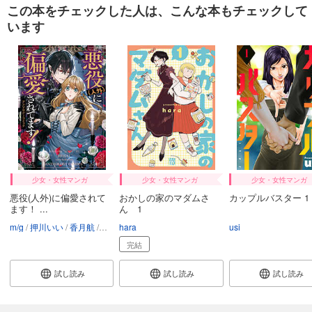
この本をチェックした人は、こんな本もチェックして
います
少女・女性マンガ
少女・女性マンガ
少女・女性マンガ
悪役(人外)に偏愛されて
おかしの家のマダムさ
カップルバスター 1
ます！ ...
ん 1
m/g
押川いい
香月航
淡谷こむぎ
hara
中村朱里
安寿アジュリ
usi
来須みかん
名護
完結
試し読み
試し読み
試し読み