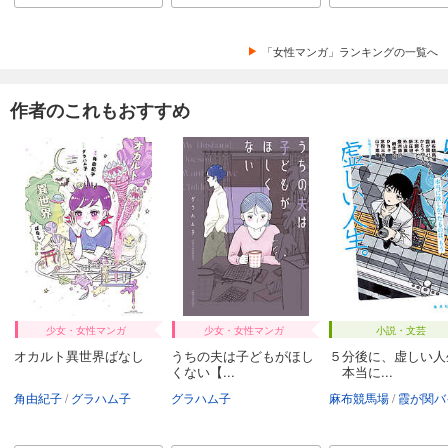
「女性マンガ」ランキングの一覧へ
作者のこれもおすすめ
少女・女性マンガ
少女・女性マンガ
小説・文芸
オカルト異世界ばなし
うちの夫は子どもがほし
５分後に、虚しい人
くない【...
本当に...
角由紀子
グラハム子
グラハム子
麻布競馬場
霞が関バイオレ