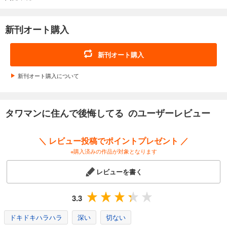
同じタワマンの低・中・高層階に住む家族３組の虚栄と内情を描くセミ
フィクション。
新刊オート購入
【解説】
おおたとしまさ(教育ジャーナリスト) 「教育『熱心』と『虐待』のはざま
新刊オート購入
で」
新刊オート購入について
【「シリーズ 立ち行かないわたしたち」について】
「シリーズ 立ち行かないわたしたち」は、ＫＡＤＯＫＡＷＡコミックエ
ッセイ編集部による、コミックエッセイとセミフィクションのシリーズ
です。本シリーズでは、思いもよらない出来事を経験したり、困難に直
タワマンに住んで後悔してる のユーザーレビュー
面したりと、ままならない日々を生きる人物の姿を、他人事ではなく
「わたしたちの物語」として想像できるような作品を刊行します。見知
らぬ誰かの日常であると同時に、いつか自分にも起こるかもしれない日
＼ レビュー投稿でポイントプレゼント ／
常の物語を、ぜひお楽しみください。
※購入済みの作品が対象となります
レビューを書く
3.3
ドキドキハラハラ
深い
切ない