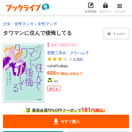
会員登録
ログイン
メニュー
少女・女性マンガ
女性マンガ
タワマンに住んで後悔してる
フォロー
少女・女性マンガ
窓際三等兵
/
グラハム子
3.3
(6)
1,210円 (税込)
605
円 (税込)
8/20まで
3
pt
値引き
181
新規会員70%OFFクーポンで
円(税込)
今すぐ購入