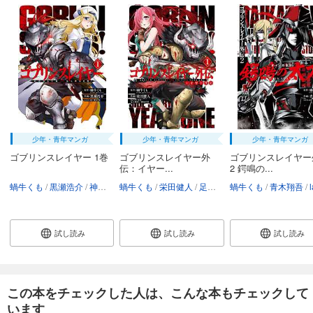
少年・青年マンガ
少年・青年マンガ
少年・青年マンガ
ゴブリンスレイヤー 1巻
ゴブリンスレイヤー外
ゴブリンスレイヤー
伝：イヤー...
2 鍔鳴の...
蝸牛くも
黒瀬浩介
神奈月昇
蝸牛くも
栄田健人
足立慎吾・神奈月昇
蝸牛くも
青木翔吾
試し読み
試し読み
試し読み
この本をチェックした人は、こんな本もチェックして
います