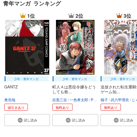
青年マンガ ランキング
1位
2位
3位
少年・青年マンガ
少年・青年マンガ
少年・青年マンガ
GANTZ
町人Ａは悪役令嬢をどう
追放された転生重騎
しても救...
ゲーム知...
奥浩哉
目黒三吉
一色孝太郎
Parum
猫子
武六甲理衣
じゃい
値引きあり
無料あり
無料あり
試し読み
試し読み
試し読み