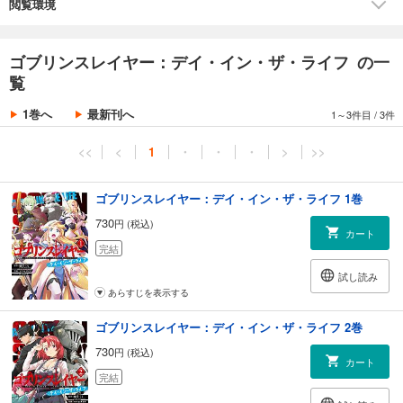
閲覧環境
ゴブリンスレイヤー：デイ・イン・ザ・ライフ の一
覧
1巻へ
最新刊へ
1～3件目
/
3件
<<
<
1
・
・
・
>
>>
ゴブリンスレイヤー：デイ・イン・ザ・ライフ 1巻
730
円 (税込)
カート
完結
試し読み
あらすじを表示する
ゴブリンスレイヤー：デイ・イン・ザ・ライフ 2巻
730
円 (税込)
カート
完結