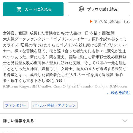
カートに入れる
ブラウザ試し読み
アプリ試し読みはこちら
女神官、奮闘!! 成長した冒険者たちの“人生の一日”を描く冒険譚!!
大人気ダークファンタジー「ゴブリンスレイヤー」原作小説12巻をコミ
カライズ!!辺境の街でひたすらにゴブリンを殺し続ける男ゴブリンスレイ
ヤー。様々な冒険を経て、彼と巡り合った者たちにも徐々に変化が生ま
れつつあった。新たなる仲間を迎え、冒険に勤しむ新米戦士改め棍棒剣
士と見習聖女改め至高神の聖女に訪れた災難。そして即席の一党を組む
こととなった女神官、妖精弓手、女騎士、魔女の４人が遭遇する未知な
る脅威とは…。成長した冒険者たちの“人生の一日”を描く冒険譚!!原作
者・蝸牛くも書き下ろしSSも収録!!
(C)Kumo Kagyu/SB Creative Corp.Original Character Designs:(C)Noboru
Kannatuki/SB Creative Corp.┴(C)2023 Daichi Matsuse
...続きを読む
ファンタジー
バトル・格闘・アクション
詳しい情報を見る