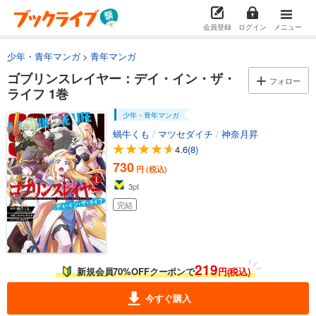
会員登録
ログイン
メニュー
少年・青年マンガ
青年マンガ
ゴブリンスレイヤー：デイ・イン・ザ・
フォロー
ライフ 1巻
少年・青年マンガ
蝸牛くも
/
マツセダイチ
/
神奈月昇
4.6
(8)
730
円 (税込)
3
pt
完結
219
新規会員70%OFFクーポンで
円(税込)
今すぐ購入