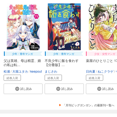
少年・青年マンガ
少年・青年マンガ
少女・女性マンガ
父は英雄、母は精霊、娘
不良少年に飯を食わす
薬屋のひとりごと 1
の私は転...
【分冊版】...
松浦
大堀ユタカ
keepout
まじさわ
日向夏
ねこクラゲ
七
続巻入荷
続巻入荷
続巻入荷
試し読み
試し読み
試し読み
「月刊ビッグガンガン」の最新刊一覧へ