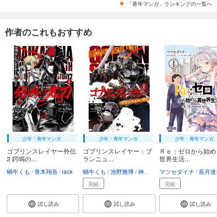
「青年マンガ」ランキングの一覧へ
作者のこれもおすすめ
少年・青年マンガ
少年・青年マンガ
少年・青年マンガ
ゴブリンスレイヤー外伝
ゴブリンスレイヤー：ブ
Ｒｅ：ゼロから始め
2 鍔鳴の...
ランニュ...
世界生活...
蝸牛くも
青木翔吾
lack
蝸牛くも
池野雅博
神奈月昇
マツセダイチ
長月達
完結
完結
試し読み
試し読み
試し読み