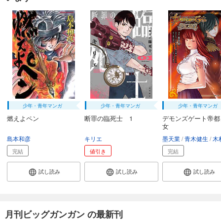
少年・青年マンガ
少年・青年マンガ
少年・青年マンガ
燃えよペン
断罪の臨死士 1
デモンズゲート帝都
女
島本和彦
キリエ
墨天業
青木健生
木村央志、鳥羽瞭子（Do
完結
値引き
完結
試し読み
試し読み
試し読み
月刊ビッグガンガン の最新刊