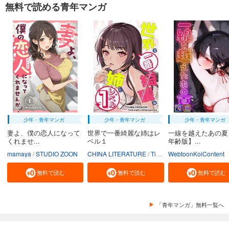
無料で読める青年マンガ
少年・青年マンガ
少年・青年マンガ
少年・青年マンガ
妻よ、僕の恋人になって
世界で一番綺麗な姉はレ
一線を越えたあの夏
くれませ...
ベル１
年齢版】...
mamaya
STUDIO ZOON
CHINA LITERATURE
Tiankongshu Mangongchang
WebtoonKoiContent
無料で読む
無料で読む
無料で読む
「青年マンガ」無料一覧へ