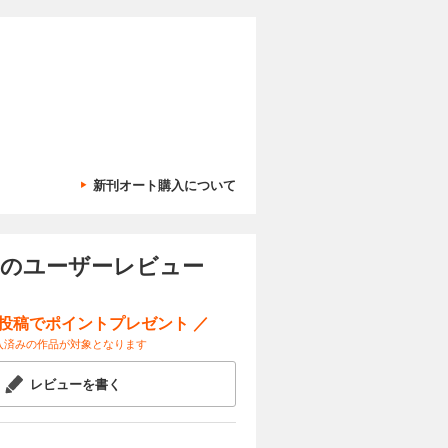
という濡れ
試し読み
取されて
れて新たな
カートに入れる
新刊オート購入について
という濡れ
試し読み
取されて
れて新たな
 のユーザーレビュー
ー投稿でポイントプレゼント ／
カートに入れる
入済みの作品が対象となります
という濡れ
試し読み
取されて
レビューを書く
れて新たな