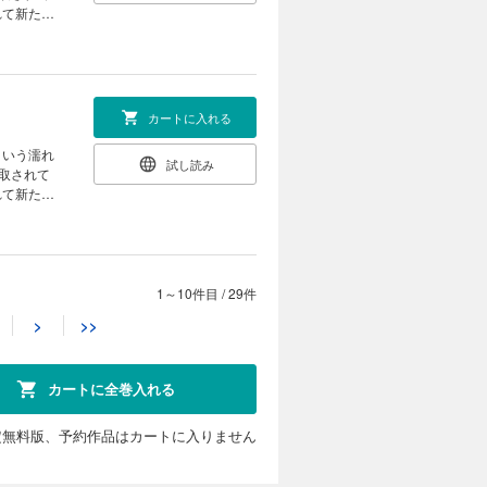
れて新たな
カートに入れる
という濡れ
試し読み
取されて
れて新たな
1～10件目
/
29件
カートに入れる
>
>>
という濡れ
試し読み
取されて
れて新たな
カートに全巻入れる
定無料版、予約作品はカートに入りません
カートに入れる