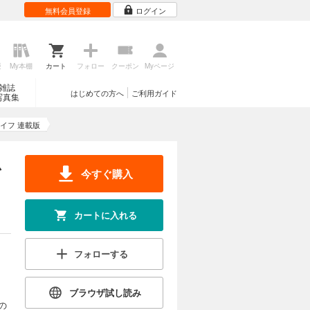
無料会員登録
ログイン
歴
My本棚
カート
フォロー
クーポン
Myページ
雑誌
はじめての方へ
ご利用ガイド
写真集
イフ 連載版
思
今すぐ購入
カートに入れる
フォローする
ブラウザ試し読み
の