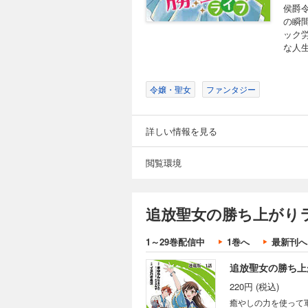
侯爵
の瞬
ック
な人
令嬢・聖女
ファンタジー
詳しい情報を見る
閲覧環境
追放聖女の勝ち上がりラ
1～29巻配信中
1巻へ
最新刊へ
追放聖女の勝ち上
220円 (税込)
癒やしの力を使って