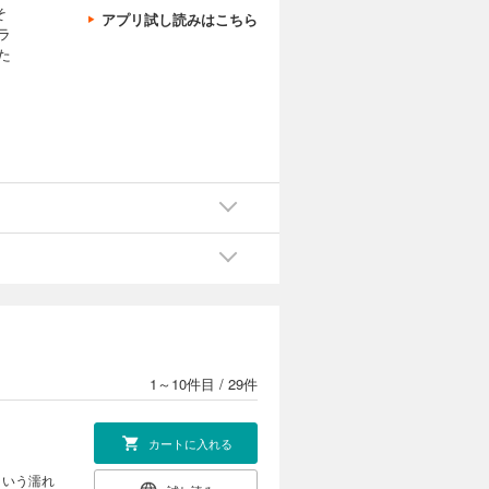
そ
アプリ試し読みはこちら
ラ
た
1～10件目
/
29件
カートに入れる
という濡れ