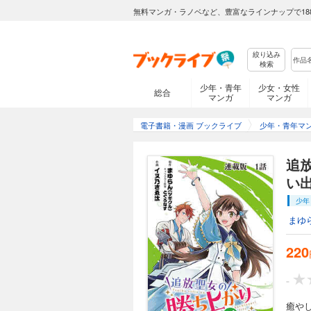
無料マンガ・ラノベなど、豊富なラインナップで18
絞り込み
検索
少年・青年
少女・女性
総合
マンガ
マンガ
電子書籍・漫画 ブックライブ
少年・青年マ
追
い
少年
まゆ
220
-
癒や