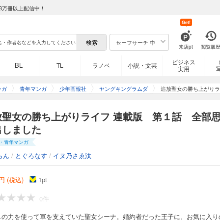
8万冊以上配信中！
Get!
セーフサーチ 中
来店pt
閲覧履
ビジネス
BL
TL
ラノベ
小説・文芸
実用
ンガ
青年マンガ
少年画報社
ヤングキングラムダ
追放聖女の勝ち上がりラ
放聖女の勝ち上がりライフ 連載版 第１話 全部
出しました
・青年マンガ
らん
/
とぐろなす
/
イヌ乃さゑ汰
円 (税込)
1
pt
0件
しの力を使って軍を支えていた聖女シーナ。婚約者だった王子に、お気に入り