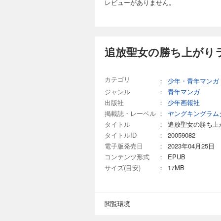
レビューがありません。
追放聖女の勝ち上
165円 (税込)
癒やしの力を使って
衣を着せられ婚約破
追放聖女の勝ち上がり
いたことに気づく…
人生を歩み始める。
カテゴリ
：
少年・青年マンガ
ジャンル
：
青年マンガ
追放聖女の勝ち上
出版社
：
少年画報社
165円 (税込)
掲載誌・レーベル
：
ヤングキングラム
癒やしの力を使って
タイトル
：
追放聖女の勝ち上
衣を着せられ婚約破
タイトルID
：
20059082
いたことに気づく…
電子版発売日
：
2023年04月25日
人生を歩み始める。
コンテンツ形式
：
EPUB
サイズ(目安)
：
17MB
追放聖女の勝ち上
165円 (税込)
癒やしの力を使って
閲覧環境
衣を着せられ婚約破
いたことに気づく…