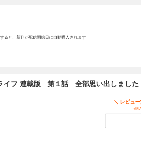
軍を支えていた聖女シーナ。婚約者だった王子に、お気に入りの侯爵令嬢を虐めた
棄&追放されてしまった！しかしその瞬間に前世（日本人）の記憶が蘇り、自分が搾
。ブラック労働から解放される喜びを胸に追放を受け入れ、可愛い従者のキリを連
「その気もないのに勝ち上がる」最強聖女ここに爆誕！
すると、新刊が配信開始日に自動購入されます
がりライフ 連載版 第１３話 それでも、いつかは
軍を支えていた聖女シーナ。婚約者だった王子に、お気に入りの侯爵令嬢を虐めた
棄&追放されてしまった！しかしその瞬間に前世（日本人）の記憶が蘇り、自分が搾
。ブラック労働から解放される喜びを胸に追放を受け入れ、可愛い従者のキリを連
「その気もないのに勝ち上がる」最強聖女ここに爆誕！
ライフ 連載版 第１話 全部思い出しました
がりライフ 連載版 第１４話 れっつ・ぱーてぃー！
＼ レビュ
※購
軍を支えていた聖女シーナ。婚約者だった王子に、お気に入りの侯爵令嬢を虐めた
棄&追放されてしまった！しかしその瞬間に前世（日本人）の記憶が蘇り、自分が搾
。ブラック労働から解放される喜びを胸に追放を受け入れ、可愛い従者のキリを連
「その気もないのに勝ち上がる」最強聖女ここに爆誕！