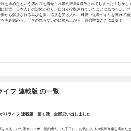
令嬢を虐めたという濡れ衣を着せられ婚約破棄&追放されてしまった！しかし
間に前世（日本人）の記憶が蘇り、自分が搾取されていたことに気づく…。ブ
労働から解放される喜びを胸に追放を受け入れ、可愛い従者のキリを連れて新
生を歩み始める。「その気もないのに勝ち上がる」最強聖女ここに爆誕！
イフ 連載版 の一覧
がりライフ 連載版 第１話 全部思い出しました
軍を支えていた聖女シーナ。婚約者だった王子に、お気に入りの侯爵令嬢を虐めた