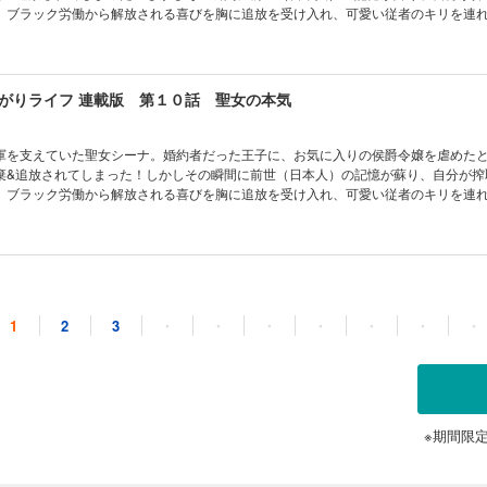
。ブラック労働から解放される喜びを胸に追放を受け入れ、可愛い従者のキリを連
「その気もないのに勝ち上がる」最強聖女ここに爆誕！
がりライフ 連載版 第１０話 聖女の本気
軍を支えていた聖女シーナ。婚約者だった王子に、お気に入りの侯爵令嬢を虐めた
棄&追放されてしまった！しかしその瞬間に前世（日本人）の記憶が蘇り、自分が搾
。ブラック労働から解放される喜びを胸に追放を受け入れ、可愛い従者のキリを連
「その気もないのに勝ち上がる」最強聖女ここに爆誕！
がりライフ 連載版 第１１話 なぜ抱えられるんですか？
1
2
3
・
・
・
・
・
・
・
軍を支えていた聖女シーナ。婚約者だった王子に、お気に入りの侯爵令嬢を虐めた
棄&追放されてしまった！しかしその瞬間に前世（日本人）の記憶が蘇り、自分が搾
。ブラック労働から解放される喜びを胸に追放を受け入れ、可愛い従者のキリを連
「その気もないのに勝ち上がる」最強聖女ここに爆誕！
※期間限
がりライフ 連載版 第１２話 私の守ったもの