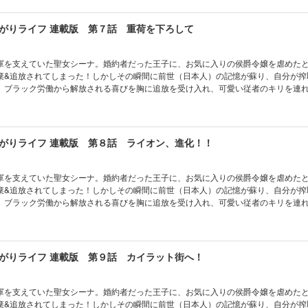
がりライフ 連載版 第７話 重荷を下ろして
軍を支えていた聖女シーナ。婚約者だった王子に、お気に入りの侯爵令嬢を虐めた
棄&追放されてしまった！しかしその瞬間に前世（日本人）の記憶が蘇り、自分が搾
。ブラック労働から解放される喜びを胸に追放を受け入れ、可愛い従者のキリを連
「その気もないのに勝ち上がる」最強聖女ここに爆誕！
がりライフ 連載版 第８話 ライオン、進化！！
軍を支えていた聖女シーナ。婚約者だった王子に、お気に入りの侯爵令嬢を虐めた
棄&追放されてしまった！しかしその瞬間に前世（日本人）の記憶が蘇り、自分が搾
。ブラック労働から解放される喜びを胸に追放を受け入れ、可愛い従者のキリを連
「その気もないのに勝ち上がる」最強聖女ここに爆誕！
がりライフ 連載版 第９話 カイラット街へ！
軍を支えていた聖女シーナ。婚約者だった王子に、お気に入りの侯爵令嬢を虐めた
棄&追放されてしまった！しかしその瞬間に前世（日本人）の記憶が蘇り、自分が搾