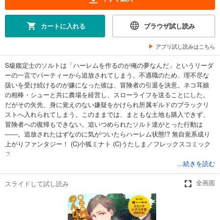
165
円 (税込)
カート
完結
カートに入れる
ブラウザ試し読み
試し読み
あらすじを表示する
アプリ試し読みはこちら
S級鑑定士なのにパーティー追放されたので猫耳娘と農業スローライフしようと思います。（単話版）第5話
S級鑑定士のソルトは「ハーレムを作るのが俺の夢なんだ」というリーダ
ーの一言でパーティーから追放されてしまう。不遇職のため、理不尽な
165
円 (税込)
カート
扱いを受け続けるのが嫌になった彼は、冒険者の引退を決意。ネコ耳娘
完結
の相棒・シューと共に農場を経営し、スローライフを送ることにした。
だがその矢先、身に覚えのない嫌疑をかけられ所属ギルドのブラックリ
試し読み
ストへ入れられてしまう。このままでは、まともな土地も購入できず、
あらすじを表示する
冒険者への復帰もできない。追いつめられたソルト達がとった行動は
――。追放されたはずなのに気がついたらハーレム状態!? 無自覚系成り
S級鑑定士なのにパーティー追放されたので猫耳娘と農業スローライフしようと思います。（単話版）第6話
上がりファンタジー！ (C)小狐ミナト (C)うたしま／フレックスコミック
165
円 (税込)
ス
カート
完結
...続きを読む
試し読み
スライドして試し読み
全画面
あらすじを表示する
S級鑑定士なのにパーティー追放されたので猫耳娘と農業スローライフしようと思います。（単話版）第7話
165
円 (税込)