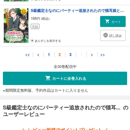
S級鑑定士なのにパーティー追放されたので猫耳娘と農業スローライフしようと思います。（単話版）第20話
165
円 (税込)
カート
完結
試し読み
あらすじを表示する
S級鑑定士なのにパーティー追放されたので猫耳娘と農業スローライフしようと思います。（単話版）第21話
<<
<
1
2
3
・
>
>>
165
円 (税込)
カート
全30巻配信中
完結
試し読み
カートに全巻入れる
あらすじを表示する
※期間限定無料版、予約作品はカートに入りません
S級鑑定士なのにパーティー追放されたので猫耳娘と農業スローライフしようと思います。（単話版）第22話
165
円 (税込)
カート
S級鑑定士なのにパーティー追放されたので猫耳... の
完結
ユーザーレビュー
試し読み
あらすじを表示する
＼ レビュー投稿でポイントプレゼント ／