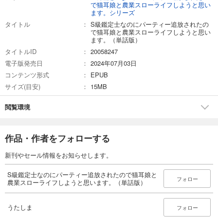
で猫耳娘と農業スローライフしようと思い
165
ます。シリーズ
円 (税込)
カート
タイトル
S級鑑定士なのにパーティー追放されたの
完結
で猫耳娘と農業スローライフしようと思い
ます。（単話版）
試し読み
あらすじを表示する
タイトルID
20058247
電子版発売日
2024年07月03日
S級鑑定士なのにパーティー追放されたので猫耳娘と農業スローライフしようと思います。（単話版）第27話
コンテンツ形式
EPUB
165
円 (税込)
サイズ(目安)
15MB
カート
完結
閲覧環境
試し読み
あらすじを表示する
作品・作者をフォローする
S級鑑定士なのにパーティー追放されたので猫耳娘と農業スローライフしようと思います。（単話版）第28話
165
円 (税込)
新刊やセール情報をお知らせします。
カート
完結
S級鑑定士なのにパーティー追放されたので猫耳娘と
フォロー
試し読み
農業スローライフしようと思います。（単話版）
あらすじを表示する
うたしま
S級鑑定士なのにパーティー追放されたので猫耳娘と農業スローライフしようと思います。（単話版）第29話
フォロー