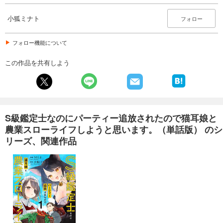
165
円 (税込)
カート
完結
小狐ミナト
フォロー
試し読み
あらすじを表示する
フォロー機能について
S級鑑定士なのにパーティー追放されたので猫耳娘と農業スローライフしようと思います。（単話版）第30話
この作品を共有しよう
165
円 (税込)
カート
完結
試し読み
あらすじを表示する
S級鑑定士なのにパーティー追放されたので猫耳娘と
農業スローライフしようと思います。（単話版） のシ
リーズ、関連作品