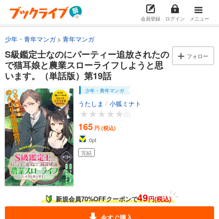
S級鑑定士なのにパーティー追放されたので猫耳娘と農業スローライフしようと思います。（単話版）第1話
165
円 (税込)
会員登録
ログイン
メニュー
カート
完結
少年・青年マンガ
青年マンガ
試し読み
S級鑑定士なのにパーティー追放されたの
あらすじを表示する
フォロー
で猫耳娘と農業スローライフしようと思
S級鑑定士なのにパーティー追放されたので猫耳娘と農業スローライフしようと思います。（単話版）第2話
います。（単話版）第19話
165
円 (税込)
少年・青年マンガ
カート
完結
うたしま
/
小狐ミナト
-
(0)
試し読み
165
あらすじを表示する
円 (税込)
0
pt
S級鑑定士なのにパーティー追放されたので猫耳娘と農業スローライフしようと思います。（単話版）第3話
完結
165
円 (税込)
カート
完結
試し読み
あらすじを表示する
49
新規会員70%OFFクーポンで
円(税込)
S級鑑定士なのにパーティー追放されたので猫耳娘と農業スローライフしようと思います。（単話版）第4話
今すぐ購入