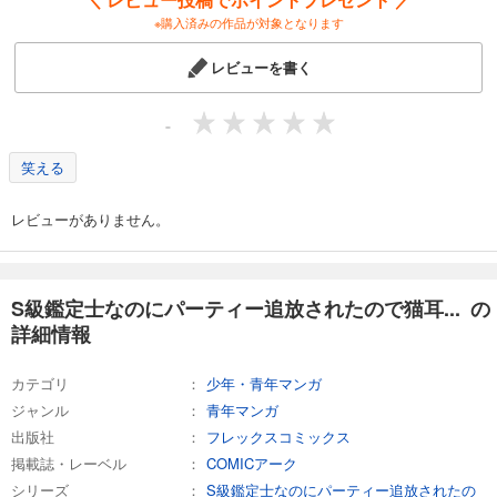
S級鑑定士なのにパーティー追放されたので猫耳娘と農業スローライフしようと思います。（単話版）第23話
※購入済みの作品が対象となります
165
円 (税込)
カート
レビューを書く
完結
試し読み
-
あらすじを表示する
笑える
S級鑑定士なのにパーティー追放されたので猫耳娘と農業スローライフしようと思います。（単話版）第24話
165
円 (税込)
レビューがありません。
カート
完結
試し読み
あらすじを表示する
S級鑑定士なのにパーティー追放されたので猫耳... の
詳細情報
S級鑑定士なのにパーティー追放されたので猫耳娘と農業スローライフしようと思います。（単話版）第25話
165
円 (税込)
カート
カテゴリ
少年・青年マンガ
完結
ジャンル
青年マンガ
試し読み
出版社
フレックスコミックス
あらすじを表示する
掲載誌・レーベル
COMICアーク
シリーズ
S級鑑定士なのにパーティー追放されたの
S級鑑定士なのにパーティー追放されたので猫耳娘と農業スローライフしようと思います。（単話版）第26話