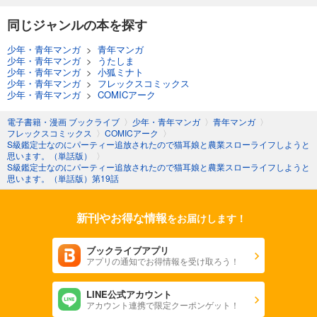
同じジャンルの本を探す
少年・青年マンガ
>
青年マンガ
少年・青年マンガ
>
うたしま
少年・青年マンガ
>
小狐ミナト
少年・青年マンガ
>
フレックスコミックス
少年・青年マンガ
>
COMICアーク
電子書籍・漫画 ブックライブ
〉
少年・青年マンガ
〉
青年マンガ
〉
フレックスコミックス
〉
COMICアーク
〉
S級鑑定士なのにパーティー追放されたので猫耳娘と農業スローライフしようと
思います。（単話版）
〉
S級鑑定士なのにパーティー追放されたので猫耳娘と農業スローライフしようと
思います。（単話版）第19話
新刊やお得な情報
をお届けします！
ブックライブアプリ
アプリの通知でお得情報を受け取ろう！
LINE公式アカウント
アカウント連携で限定クーポンゲット！