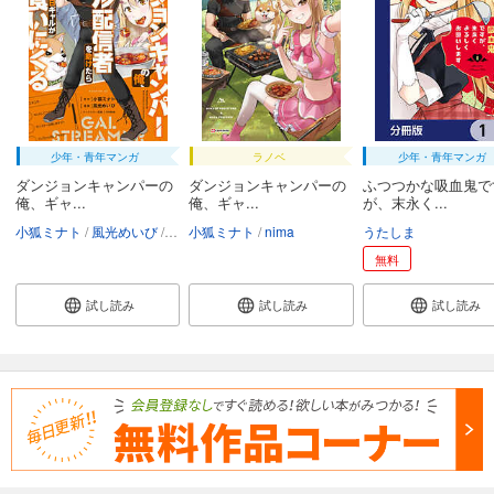
少年・青年マンガ
ラノベ
少年・青年マンガ
ダンジョンキャンパーの
ダンジョンキャンパーの
ふつつかな吸血鬼で
俺、ギャ...
俺、ギャ...
が、末永く...
小狐ミナト
風光めいび
nima
小狐ミナト
nima
うたしま
無料
試し読み
試し読み
試し読み