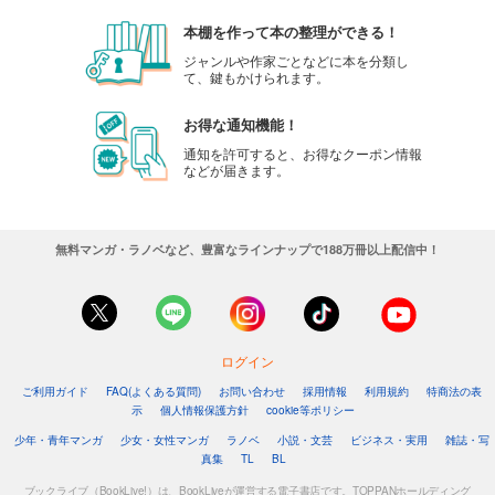
本棚を作って本の整理ができる！
ジャンルや作家ごとなどに本を分類し
て、鍵もかけられます。
お得な通知機能！
通知を許可すると、お得なクーポン情報
などが届きます。
無料マンガ・ラノベなど、豊富なラインナップで188万冊以上配信中！
ログイン
ご利用ガイド
FAQ(よくある質問)
お問い合わせ
採用情報
利用規約
特商法の表
示
個人情報保護方針
cookie等ポリシー
少年・青年マンガ
少女・女性マンガ
ラノベ
小説・文芸
ビジネス・実用
雑誌・写
真集
TL
BL
ブックライブ（BookLive!）は、BookLiveが運営する電子書店です。TOPPANホールディング