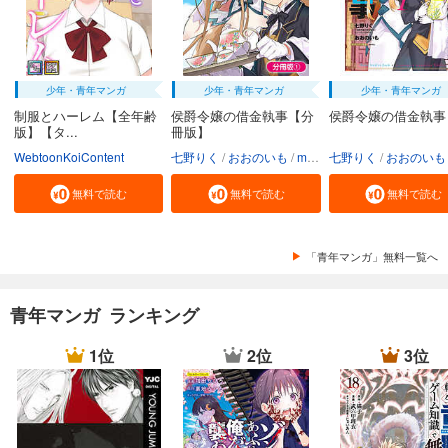
少年・青年マンガ
少年・青年マンガ
少年・青年マンガ
制服とハーレム【全年齢
侯爵令嬢の借金執事【分
侯爵令嬢の借金執事
版】【タ...
冊版】
WebtoonKoiContent
七野りく
おおのいも
mmu
七野りく
おおのいも
無料で読む
無料で読む
無料で読む
「青年マンガ」無料一覧へ
青年マンガ ランキング
1位
2位
3位