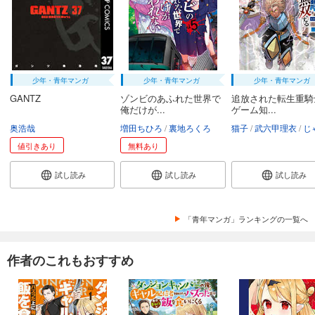
少年・青年マンガ
少年・青年マンガ
少年・青年マンガ
GANTZ
ゾンビのあふれた世界で
追放された転生重騎
俺だけが...
ゲーム知...
奥浩哉
増田ちひろ
裏地ろくろ
猫子
武六甲理衣
じゃい
値引きあり
無料あり
試し読み
試し読み
試し読み
「青年マンガ」ランキングの一覧へ
作者のこれもおすすめ