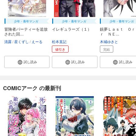
少年・青年マンガ
少年・青年マンガ
少年・青年マンガ
冒険者パーティーを追放
イレギュラーズ（１）
銃夢Ｌａｓｔ Ｏｒ
された回...
ｒ ＮＥ...
清露
星くずし
えーる
松本直記
木城ゆきと
値引き
完結
試し読み
試し読み
試し読み
COMICアーク の最新刊