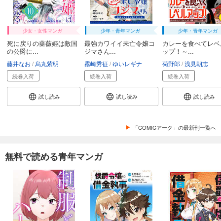
少女・女性マンガ
少年・青年マンガ
少年・青年マンガ
死に戻りの薔薇姫は敵国
最強カワイイ未亡令嬢コ
カレーを食べてレベ
の公爵に...
ジマさん...
ップ！～...
藤井なお
烏丸紫明
霧崎秀征
ゆいレギナ
菊野郎
浅見朝志
続巻入荷
続巻入荷
続巻入荷
試し読み
試し読み
試し読み
「COMICアーク」の最新刊一覧へ
無料で読める青年マンガ