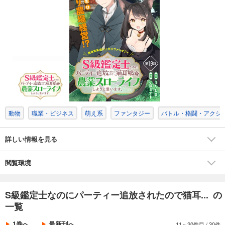
カート
完結
試し読み
あらすじを表示する
S級鑑定士なのにパーティー追放されたので猫耳娘と農業スローライフしようと思います。（単話版）第8話
165
円 (税込)
カート
完結
試し読み
あらすじを表示する
動物
職業・ビジネス
萌え系
ファンタジー
バトル・格闘・アクシ
S級鑑定士なのにパーティー追放されたので猫耳娘と農業スローライフしようと思います。（単話版）第9話
詳しい情報を見る
165
円 (税込)
カート
完結
閲覧環境
試し読み
あらすじを表示する
S級鑑定士なのにパーティー追放されたので猫耳... の
S級鑑定士なのにパーティー追放されたので猫耳娘と農業スローライフしようと思います。（単話版）第10話
一覧
165
円 (税込)
カート
1巻へ
最新刊へ
11～20件目
/
30件