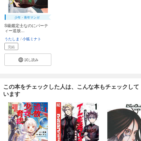
少年・青年マンガ
S級鑑定士なのにパーテ
ィー追放...
うたしま
小狐ミナト
完結
試し読み
この本をチェックした人は、こんな本もチェックして
います