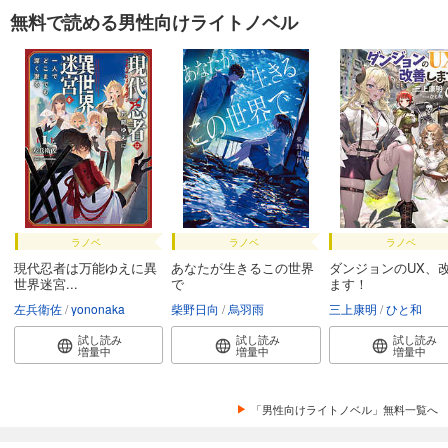
無料で読める男性向けライトノベル
ラノベ
ラノベ
ラノベ
現代忍者は万能ゆえに異
あなたが生きるこの世界
ダンジョンのUX、
世界迷宮...
で
ます！
左兵衛佐
yononaka
柴野日向
烏羽雨
三上康明
ひと和
試し読み
試し読み
試し読み
増量中
増量中
増量中
「男性向けライトノベル」無料一覧へ