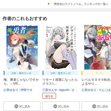
「男性向けライトノベル」ランキングの一覧へ
作者のこれもおすすめ
少年・青年マンガ
少年・青年マンガ
ラノベ
俺、勇者じゃないですか
リモート授業になったら
レベル９９９９転生
ら。～VR...
クラス1...
よるやり...
心音ゆるり
伊咲ウタ
三萩せんや
jaguchi
さとうぽて
心音ゆるり
りんごぱ
値引き
試し読み
試し読み
試し読み