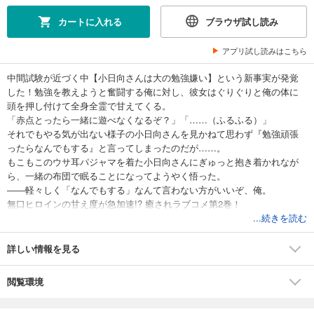
カートに入れる
ブラウザ試し読み
アプリ試し読みはこちら
中間試験が近づく中【小日向さんは大の勉強嫌い】という新事実が発覚
した！勉強を教えようと奮闘する俺に対し、彼女はぐりぐりと俺の体に
頭を押し付けて全身全霊で甘えてくる。
「赤点とったら一緒に遊べなくなるぞ？」「……（ふるふる）」
それでもやる気が出ない様子の小日向さんを見かねて思わず『勉強頑張
ったらなんでもする』と言ってしまったのだが……。
もこもこのウサ耳パジャマを着た小日向さんにぎゅっと抱き着かれなが
ら、一緒の布団で眠ることになってようやく悟った。
――軽々しく「なんでもする」なんて言わない方がいいぞ、俺。
無口ヒロインの甘え度が急加速!? 癒されラブコメ第2巻！
...続きを読む
詳しい情報を見る
閲覧環境