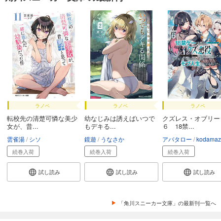
ラノベ
ラノベ
ラノベ
転校先の清楚可憐な美少
幼なじみは誘えばいつで
クズレス・オブリー
女が、昔...
もデキる...
６ 18禁...
雲雀湯
シソ
鏡遊
うなさか
アバタロー
kodamaz
続巻入荷
続巻入荷
続巻入荷
試し読み
試し読み
試し読み
「角川スニーカー文庫」の最新刊一覧へ