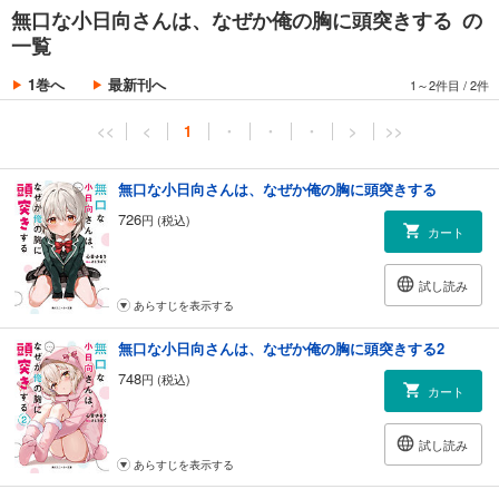
無口な小日向さんは、なぜか俺の胸に頭突きする の
一覧
1巻へ
最新刊へ
1～2件目
/
2件
<<
<
1
・
・
・
>
>>
無口な小日向さんは、なぜか俺の胸に頭突きする
726
円 (税込)
カート
試し読み
あらすじを表示する
無口な小日向さんは、なぜか俺の胸に頭突きする2
748
円 (税込)
カート
試し読み
あらすじを表示する