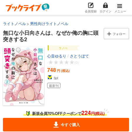
会員登録
ログイン
メニュー
ライトノベル
男性向けライトノベル
無口な小日向さんは、なぜか俺の胸に頭
フォロー
突きする2
ラノベ
心音ゆるり
/
さとうぽて
-
(0)
748
円 (税込)
3
pt
最新刊
224
新規会員70%OFFクーポンで
円(税込)
今すぐ購入