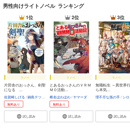
男性向けライトノベル ランキング
1位
2位
3位
ラノベ
ラノベ
ラノベ
片田舎のおっさん、剣聖
とあるおっさんのＶＲＭ
無職転生 ～異世界
になる ...
ＭＯ活動...
ら本気...
佐賀崎しげる
鍋島テツヒロ
椎名ほわほわ
ヤマーダ
理不尽な孫の手
シロ
無料あり
無料あり
試し読み
試し読み
試し読み