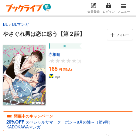
会員登録
ログイン
メニュー
BL
BLマンガ
やさぐれ男は恋に惑う【第２話】
フォロー
BL
赤根晴
-
(0)
165
円 (税込)
0
pt
開催中のキャンペーン
20%OFF
スペシャルサマークーポン～8月の陣～（第9弾）
KADOKAWAマンガ