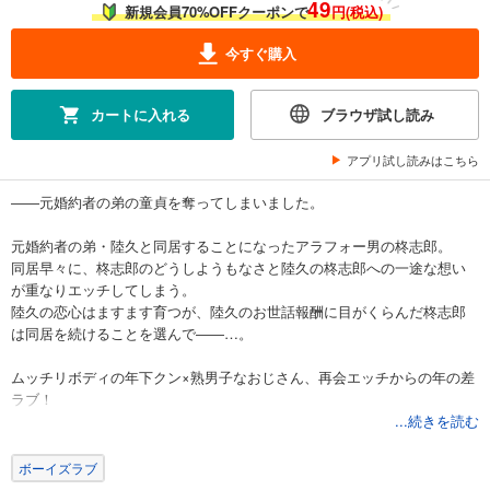
49
新規会員70%OFFクーポンで
円(税込)
今すぐ購入
カートに入れる
ブラウザ試し読み
アプリ試し読みはこちら
――元婚約者の弟の童貞を奪ってしまいました。
元婚約者の弟・陸久と同居することになったアラフォー男の柊志郎。
同居早々に、柊志郎のどうしようもなさと陸久の柊志郎への一途な想い
が重なりエッチしてしまう。
陸久の恋心はますます育つが、陸久のお世話報酬に目がくらんだ柊志郎
は同居を続けることを選んで――…。
ムッチリボディの年下クン×熟男子なおじさん、再会エッチからの年の差
ラブ！
...続きを読む
【本作品は『チャラリーマンBL コミックアンソロジー』より、赤根晴
「やさぐれ男は恋に惑う ～ディール～」を収録したものです。重複購入
ボーイズラブ
にご注意ください。】