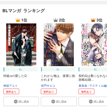
BLマンガ ランキング
1位
2位
3位
BL
BL
BL
特級αの愛したΩ
これから俺は、後輩に抱
契約Ωは番になれな
かれます
政略結婚...
神波アユミ
佳門サエコ
東条洛
アスティル編
無料あり
無料あり
無料あり
試し読み
試し読み
試し読み