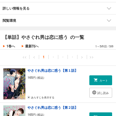
詳しい情報を見る
閲覧環境
【単話】やさぐれ男は恋に惑う の一覧
1巻へ
最新刊へ
1～5件目
/
5件
<<
<
1
・
・
・
>
>>
やさぐれ男は恋に惑う【第１話】
165
円 (税込)
カート
試し読み
あらすじを表示する
やさぐれ男は恋に惑う【第２話】
165
円 (税込)