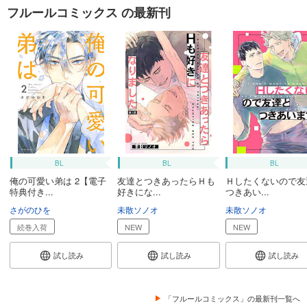
フルールコミックス の最新刊
BL
BL
BL
俺の可愛い弟は 2【電子
友達とつきあったらＨも
Ｈしたくないので友
特典付き...
好きにな...
つきあい...
さがのひを
未散ソノオ
未散ソノオ
続巻入荷
NEW
NEW
試し読み
試し読み
試し読み
「フルールコミックス」の最新刊一覧へ