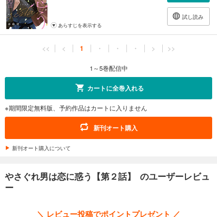
試し読み
あらすじを表示する
<<
<
1
・
・
・
>
>>
1～5巻配信中
カートに全巻入れる
※期間限定無料版、予約作品はカートに入りません
新刊オート購入
新刊オート購入について
やさぐれ男は恋に惑う【第２話】 のユーザーレビュ
ー
＼ レビュー投稿でポイントプレゼント ／