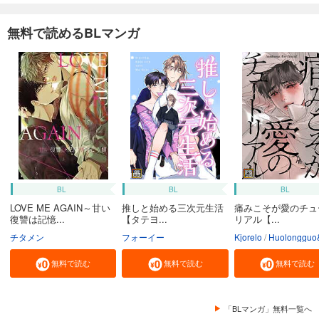
無料で読めるBLマンガ
BL
BL
BL
LOVE ME AGAIN～甘い
推しと始める三次元生活
痛みこそが愛のチュ
復讐は記憶...
【タテヨ...
リアル【...
チタメン
フォーイー
Kjorelo
Huolongguo&Maomao
無料で読む
無料で読む
無料で読む
「BLマンガ」無料一覧へ