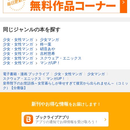
同じジャンルの本を探す
少女・女性マンガ
>
少女マンガ
少女・女性マンガ
>
柊一葉
少女・女性マンガ
>
硝音あや
少女・女性マンガ
>
吉村悠希
少女・女性マンガ
>
スクウェア・エニックス
少女・女性マンガ
>
マンガUP！
電子書籍・漫画 ブックライブ
〉
少女・女性マンガ
〉
少女マンガ
〉
スクウェア・エニックス
〉
マンガUP！
〉
皇帝陛下のお世話係～女官暮らしが幸せすぎて後宮から出られません～（コミッ
ク）【分冊版】
新刊やお得な情報
をお届けします！
ブックライブアプリ
アプリの通知でお得情報を受け取ろう！