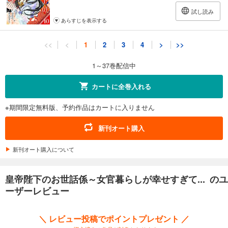
試し読み
あらすじを表示する
皇帝陛下のお世話係～女官暮らしが幸せすぎて後宮から出られません～（コミック）【分冊版】 11
<<
<
1
2
3
4
>
>>
220
円 (税込)
カート
1～37巻配信中
試し読み
カートに全巻入れる
あらすじを表示する
※期間限定無料版、予約作品はカートに入りません
皇帝陛下のお世話係～女官暮らしが幸せすぎて後宮から出られません～（コミック）【分冊版】 12
165
円 (税込)
新刊オート購入
カート
新刊オート購入について
試し読み
あらすじを表示する
皇帝陛下のお世話係～女官暮らしが幸せすぎて... のユ
皇帝陛下のお世話係～女官暮らしが幸せすぎて後宮から出られません～（コミック）【分冊版】 13
ーザーレビュー
132
円 (税込)
カート
＼ レビュー投稿でポイントプレゼント ／