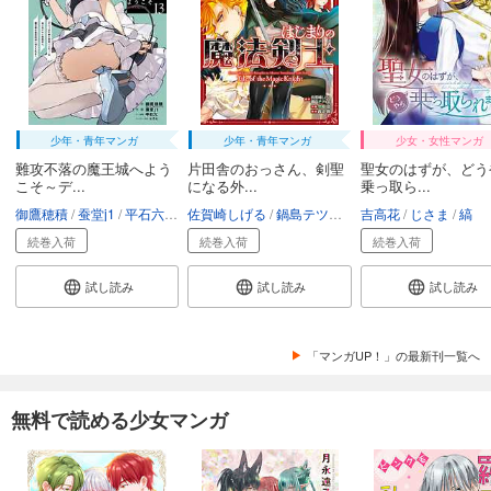
少年・青年マンガ
少年・青年マンガ
少女・女性マンガ
難攻不落の魔王城へよう
片田舎のおっさん、剣聖
聖女のはずが、どう
こそ～デ...
になる外...
乗っ取ら...
御鷹穂積
蚕堂j1
平石六
ユウヒ
佐賀崎しげる
鍋島テツヒロ
吉高花
空路恵
じさま
渡辺樹
縞
続巻入荷
続巻入荷
続巻入荷
試し読み
試し読み
試し読み
「マンガUP！」の最新刊一覧へ
無料で読める少女マンガ