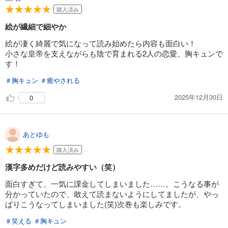
あらすじを表示する
購入済み
皇帝陛下のお世話係～女官暮らしが幸せすぎて後宮から出られません～（コミック）【分冊版】 17
絵が繊細で細やか
187
円 (税込)
カート
絵が凄く綺麗で気になって読み始めたら内容も面白い！
小さな皇帝を支えながらも陰で育まれる2人の恋愛、胸キュンで
す！
試し読み
あらすじを表示する
＃胸キュン
＃癒やされる
皇帝陛下のお世話係～女官暮らしが幸せすぎて後宮から出られません～（コミック）【分冊版】 18
2025年12月30日
0
187
円 (税込)
カート
あとゆも
試し読み
あらすじを表示する
購入済み
漢字多めだけど読みやすい（笑）
皇帝陛下のお世話係～女官暮らしが幸せすぎて後宮から出られません～（コミック）【分冊版】 19
154
円 (税込)
面白すぎて、一気に課金してしまいました……。こうなる事が
カート
分かっていたので、敢えて読まないようにしてましたが、やっ
ぱりこうなってしまいました(笑)次巻も楽しみです。
試し読み
＃笑える
＃胸キュン
あらすじを表示する