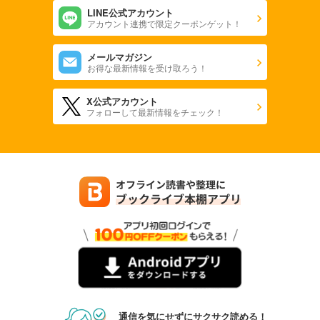
LINE公式アカウント
アカウント連携で限定クーポンゲット！
メールマガジン
お得な最新情報を受け取ろう！
X公式アカウント
フォローして最新情報をチェック！
通信を気にせずにサクサク読める！