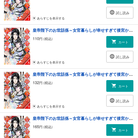
試し読み
あらすじを表示する
皇帝陛下のお世話係～女官暮らしが幸せすぎて後宮から出られません～（コミック）【分冊版】 8
110
円 (税込)
カート
試し読み
あらすじを表示する
皇帝陛下のお世話係～女官暮らしが幸せすぎて後宮から出られません～（コミック）【分冊版】 9
132
円 (税込)
カート
試し読み
あらすじを表示する
皇帝陛下のお世話係～女官暮らしが幸せすぎて後宮から出られません～（コミック）【分冊版】 10
165
円 (税込)
カート