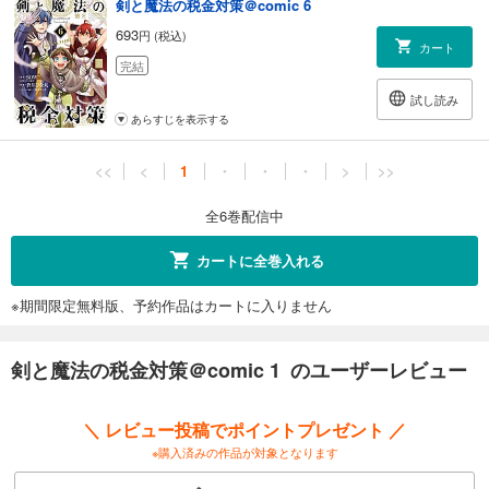
剣と魔法の税金対策＠comic 6
693
円 (税込)
カート
完結
試し読み
あらすじを表示する
<<
<
1
・
・
・
>
>>
全6巻配信中
カートに全巻入れる
※期間限定無料版、予約作品はカートに入りません
剣と魔法の税金対策＠comic 1 のユーザーレビュー
＼ レビュー投稿でポイントプレゼント ／
※購入済みの作品が対象となります