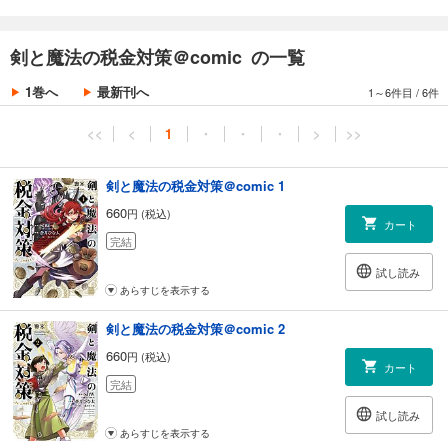
剣と魔法の税金対策＠comic の一覧
1巻へ
最新刊へ
1～6件目
/
6件
<<
<
1
・
・
・
>
>>
剣と魔法の税金対策＠comic 1
660
円 (税込)
カート
完結
試し読み
あらすじを表示する
剣と魔法の税金対策＠comic 2
660
円 (税込)
カート
完結
試し読み
あらすじを表示する