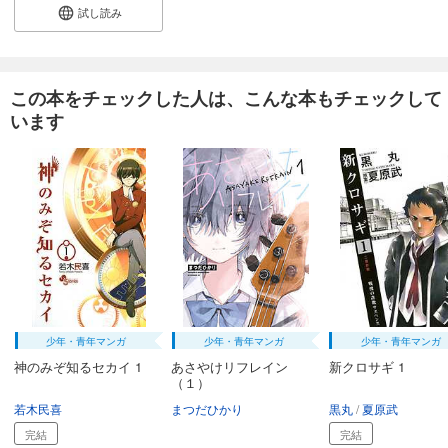
試し読み
この本をチェックした人は、こんな本もチェックして
います
少年・青年マンガ
少年・青年マンガ
少年・青年マンガ
神のみぞ知るセカイ 1
あさやけリフレイン
新クロサギ 1
（１）
若木民喜
まつだひかり
黒丸
夏原武
完結
完結