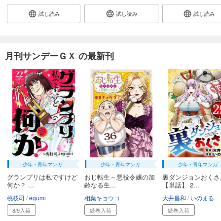
試し読み
試し読み
試し読み
月刊サンデーＧＸ の最新刊
少年・青年マンガ
少年・青年マンガ
少年・青年マンガ
グランプリは私ですけど
おじ転生～悪役令嬢の加
裏ダンジョンおくさ
何か？ ...
齢なる生...
【単話】 2...
桃枝司
egumi
相葉キョウコ
大井昌和
いのまる
8/9入荷
続巻入荷
続巻入荷