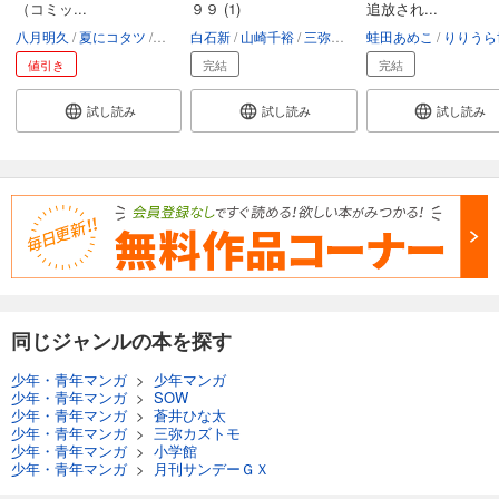
（コミッ...
９９ (1)
追放され...
八月明久
夏にコタツ
三弥カズトモ
白石新
山崎千裕
三弥カズトモ
蛙田あめこ
りりうら世
値引き
完結
完結
試し読み
試し読み
試し読み
同じジャンルの本を探す
少年・青年マンガ
>
少年マンガ
少年・青年マンガ
>
SOW
少年・青年マンガ
>
蒼井ひな太
少年・青年マンガ
>
三弥カズトモ
少年・青年マンガ
>
小学館
少年・青年マンガ
>
月刊サンデーＧＸ