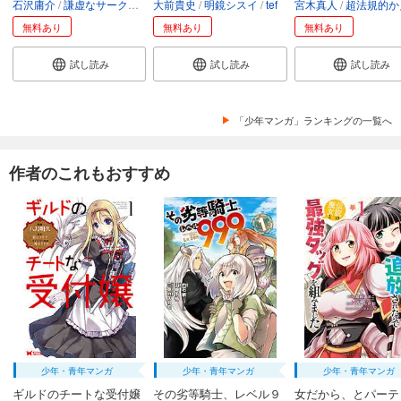
石沢庸介
謙虚なサークル
メル。
大前貴史
明鏡シスイ
tef
宮木真人
超法規的かえ
無料あり
無料あり
無料あり
試し読み
試し読み
試し読み
「少年マンガ」ランキングの一覧へ
作者のこれもおすすめ
少年・青年マンガ
少年・青年マンガ
少年・青年マンガ
ギルドのチートな受付嬢
その劣等騎士、レベル９
女だから、とパーテ