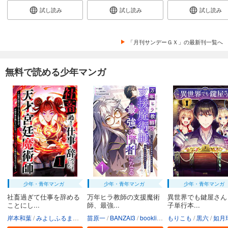
試し読み
試し読み
試し読み
「月刊サンデーＧＸ」の最新刊一覧へ
無料で読める少年マンガ
少年・青年マンガ
少年・青年マンガ
少年・青年マンガ
社畜過ぎて仕事を辞める
万年ヒラ教師の支援魔術
異世界でも鍵屋さん
ことにし...
師、最強...
子単行本...
岸本和葉
みよしふるまち
booklistaSTUDIO
苗原一
BANZAI3
booklistaSTUDIO
もりこも
黒六
如月