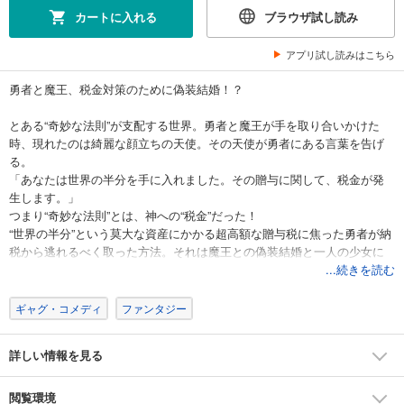
カートに入れる
ブラウザ試し読み
アプリ試し読みはこちら
勇者と魔王、税金対策のために偽装結婚！？
とある“奇妙な法則”が支配する世界。勇者と魔王が手を取り合いかけた
時、現れたのは綺麗な顔立ちの天使。その天使が勇者にある言葉を告げ
る。
「あなたは世界の半分を手に入れました。その贈与に関して、税金が発
生します。」
つまり“奇妙な法則”とは、神への“税金”だった！
“世界の半分”という莫大な資産にかかる超高額な贈与税に焦った勇者が納
税から逃れるべく取った方法。それは魔王との偽装結婚と一人の少女に
頼ることだった。その少女は税天使に唯一対抗できる幻の職種、“ゼイリ
...続きを読む
シ”の生き残りで――
ギャグ・コメディ
ファンタジー
新感覚の異世界税制コメディ、開幕！！
詳しい情報を見る
閲覧環境