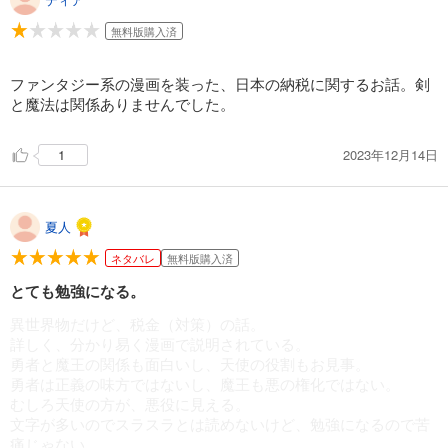
無料版購入済
ファンタジー系の漫画を装った、日本の納税に関するお話。剣
と魔法は関係ありませんでした。
2023年12月14日
1
夏人
ネタバレ
無料版購入済
とても勉強になる。
異世界物だけど、税金（対策）の話。
詳しく、分かり易く漫画で説明されている。
勇者と魔王の関係も面白いし、天使の役割もお見事。
勇者は正義の味方ではないし、魔王も悪の権化ではない。
むしろ天使の方が、悪役に見える。
文字が多いのでスラスラとは読めないけど、勉強になるので苦
痛じゃない。