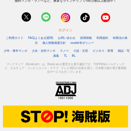
無料マンガ・ラノベなど、豊富なラインナップで188万冊以上配信中！
ログイン
ご利用ガイド
FAQ(よくある質問)
お問い合わせ
採用情報
利用規約
特商法の表
示
個人情報保護方針
cookie等ポリシー
少年・青年マンガ
少女・女性マンガ
ラノベ
小説・文芸
ビジネス・実用
雑誌・写
真集
TL
BL
ブックライブ（BookLive!）は、BookLiveが運営する電子書店です。TOPPANホールディング
ス、カルチュア・コンビニエンス・クラブ、テレビ朝日の出資を受け、日本最大級の電子書籍配
信サービスを行っています。