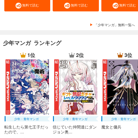
無料で読む
無料で読む
無料で読む
「少年マンガ」無料一覧へ
少年マンガ ランキング
1位
2位
3位
少年・青年マンガ
少年・青年マンガ
少年・青年マンガ
転生したら第七王子だっ
信じていた仲間達にダン
魔女と傭兵
たので、...
ジョン奥...