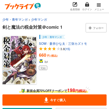
会員登録
ログイン
メニュー
少年・青年マンガ
少年マンガ
剣と魔法の税金対策＠comic 1
フォロー
少年・青年マンガ
SOW
/
蒼井ひな太
/
三弥カズトモ
3.8
(15)
660
円 (税込)
3
pt
完結
198
新規会員70%OFFクーポンで
円(税込)
今すぐ購入